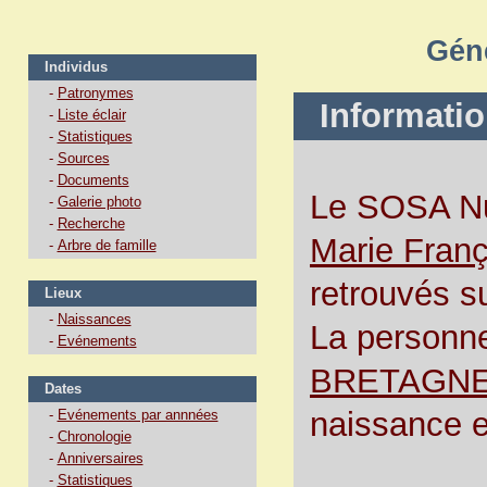
Géné
Individus
-
Patronymes
Information
-
Liste éclair
-
Statistiques
-
Sources
-
Documents
Le SOSA N
-
Galerie photo
-
Recherche
Marie Franç
-
Arbre de famille
retrouvés s
Lieux
-
Naissances
La personne
-
Evénements
BRETAGNE 
Dates
naissance e
-
Evénements par annnées
-
Chronologie
-
Anniversaires
-
Statistiques