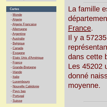
La famille 
Cartes
-
Monde
département
-
Algerie
-
Algerie Francaise
France
.
-
Allemagne
-
Argentine
Il y a 57235
-
Australie
-
Belgique
représentan
-
Canada
-
Espagne
dans cette 
-
Etats Unis d'Amérique
-
France
Les 45202 
-
Grande-Bretagne
-
Irlande
donné naiss
-
Italie
-
Luxembourg
moyenne.
-
Nouvelle Calédonie
-
Pays bas
-
Portugal
-
Suisse