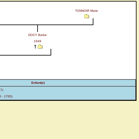
TONNOIR Marie
DOCY Barbe
1649
Enfant(s)
7)
 - 1765)