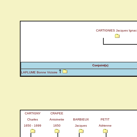
CARTIGNIES Jacques Ignac
Conjoint(s)
LAPLUME Bonne Victoire
CARTIGNY
CRAPEE
Charles
Antoinette
BARBIEUX
PETIT
1650 - 1699
1650
Jacques
Adrienne