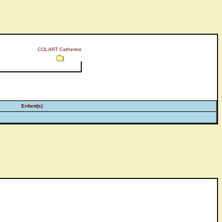
COLART Catherine
Enfant(s)