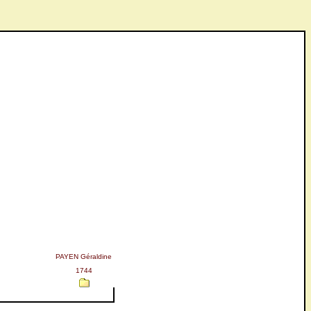
PAYEN Géraldine
1744