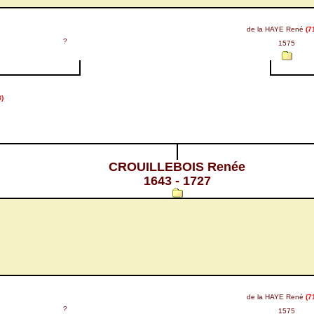
de la HAYE René
(7
?
1575
)
CROUILLEBOIS Renée
1643 - 1727
de la HAYE René
(7
?
1575