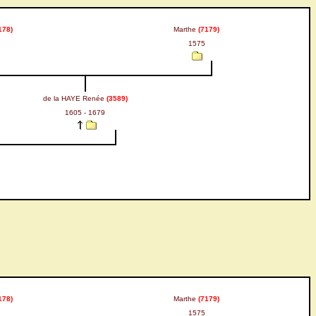
178)
Marthe
(7179)
1575
de la HAYE Renée
(3589)
1605 - 1679
178)
Marthe
(7179)
1575