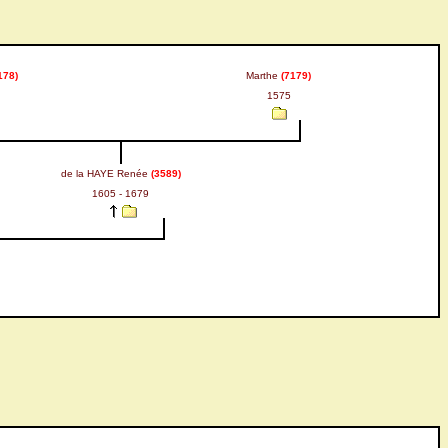
178)
Marthe
(7179)
1575
de la HAYE Renée
(3589)
1605 - 1679