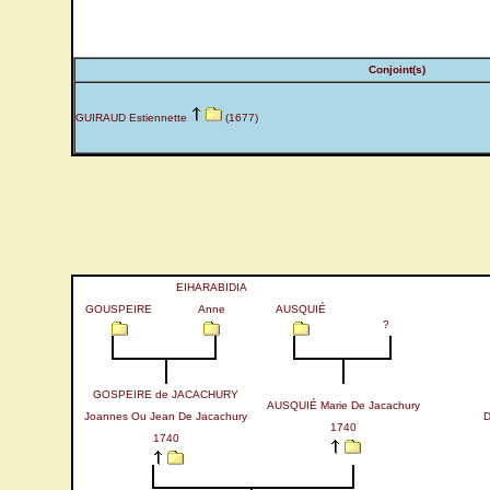
Conjoint(s)
GUIRAUD Estiennette
(1677)
EIHARABIDIA
GOUSPEIRE
Anne
AUSQUIÉ
?
GOSPEIRE de JACACHURY
AUSQUIÉ Marie De Jacachury
Joannes Ou Jean De Jacachury
1740
1740