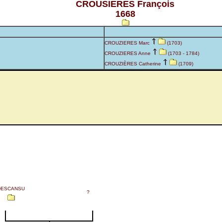
CROUSIERES François
1668
CROUZIERES Marc
(1703)
CROUZIERES Anne
(1703 - 1784)
CROUZIÈRES Catherine
(1709)
DESCANSU
?