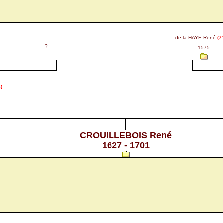
de la HAYE René
(7
?
1575
)
CROUILLEBOIS René
1627 - 1701