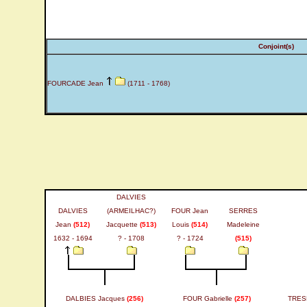
Conjoint(s)
FOURCADE Jean
(1711 - 1768)
DALVIES
DALVIES
(ARMEILHAC?)
FOUR Jean
SERRES
Jean
(512)
Jacquette
(513)
Louis
(514)
Madeleine
1632 - 1694
? - 1708
? - 1724
(515)
DALBIES Jacques
(256)
FOUR Gabrielle
(257)
TRES