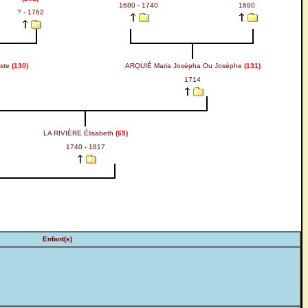
1680 - 1740
1680
? - 1762
iste
(130)
ARQUIÉ Maria Josèpha Ou Josèphe
(131)
1714
LA RIVIÈRE Élisabeth
(65)
1740 - 1817
Enfant(s)