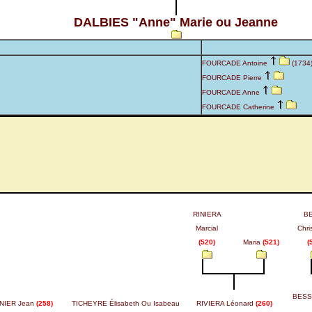
DALBIES "Anne" Marie ou Jeanne
FOURCADE Antoine
(1734
FOURCADE Pierre
FOURCADE Anne
FOURCADE Catherine
RINIERA
B
Marcial
Chri
(520)
Maria
(521)
(
BESSE
NIER Jean
(258)
TICHEYRE Élisabeth Ou Isabeau
RIVIERA Léonard
(260)