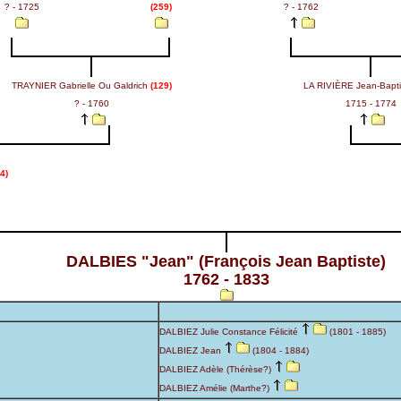
? - 1725
(259)
? - 1762
TRAYNIER Gabrielle Ou Galdrich
(129)
LA RIVIÈRE Jean-Bapt
? - 1760
1715 - 1774
4)
DALBIES "Jean" (François Jean Baptiste)
1762 - 1833
DALBIEZ Julie Constance Félicité
(1801 - 1885)
DALBIEZ Jean
(1804 - 1884)
DALBIEZ Adèle (Thérèse?)
DALBIEZ Amélie (Marthe?)