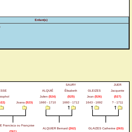
Enfant(s)
)
SAURY
JUER
ESSE
ALQUIÉ
Élisabeth
GLEIZES
Jacquette
stophol
Julien
(524)
(525)
Jean
(526)
(527)
522)
Joana
(523)
1660 - 1710
1660 - 1712
1643 - 1692
? - 1711
 Francisca ou Françoise
ALQUIER Bernard
(262)
GLAIZES Catherine
(263)
(261)