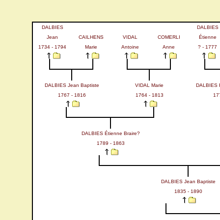
DALBIES
DALBIES
Jean
CAILHENS
VIDAL
COMERLI
Étienne
1734 - 1794
Marie
Antoine
Anne
? - 1777
DALBIES Jean Baptiste
VIDAL Marie
DALBIES Fr
1767 - 1816
1764 - 1813
17
DALBIES Étienne Braire?
1789 - 1863
DALBIES Jean Baptiste
1835 - 1890