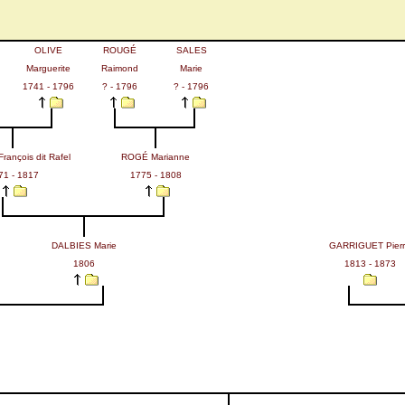
OLIVE
ROUGÉ
SALES
Marguerite
Raimond
Marie
1741 - 1796
? - 1796
? - 1796
ançois dit Rafel
ROGÉ Marianne
71 - 1817
1775 - 1808
DALBIES Marie
GARRIGUET Pier
1806
1813 - 1873