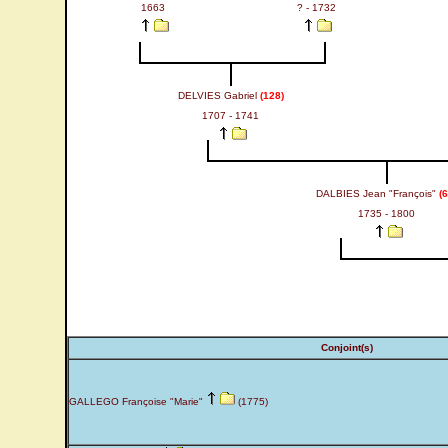
1663
? - 1732
DELVIES Gabriel
(128)
1707 - 1741
DALBIES Jean "François"
(6
1735 - 1800
Conjoint(s)
GALLEGO Françoise "Marie"
(1775)