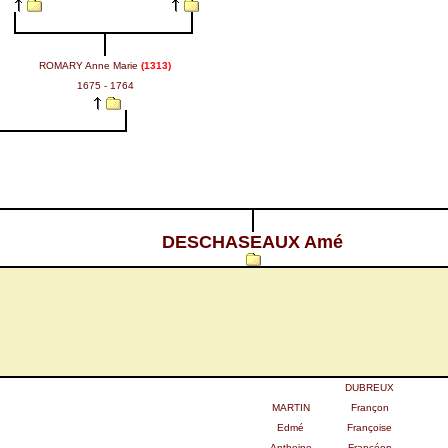
ROMARY Anne Marie
(1313)
1675 - 1764
DESCHASEAUX Amé
DUBREUX
MARTIN
Françon
Edmé
Françoise
Anthoine
Francéon