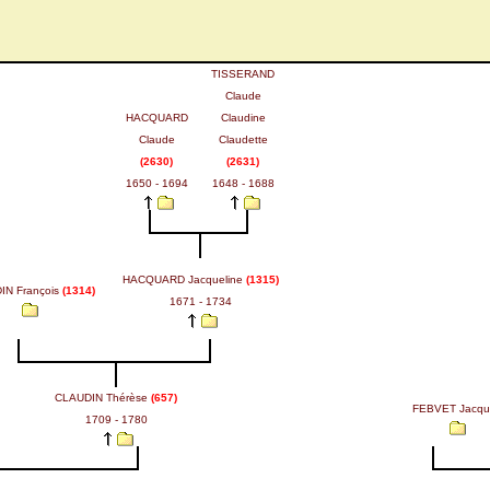
TISSERAND
Claude
HACQUARD
Claudine
Claude
Claudette
(2630)
(2631)
1650 - 1694
1648 - 1688
HACQUARD Jacqueline
(1315)
IN François
(1314)
1671 - 1734
CLAUDIN Thérèse
(657)
FEBVET Jacqu
1709 - 1780