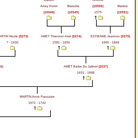
Amey Poirot
Blaisotte
(10550)
Martine
(10548)
(10549)
1575
(10551)
ARTIN Nicole
(5273)
AMET Thiennon Amé
(5274)
ESTIENNE Jeannon
(5275)
? - 1630
1591 - 1650
1600 - 1669
6)
AMET Barbe Du Jallerel
(2637)
1631 - 1698
MARTIN Anne Françoise
1672 - 1742