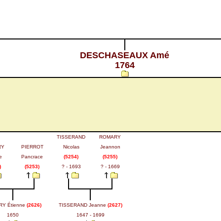
DESCHASEAUX Amé
1764
TISSERAND
ROMARY
RY
PIERROT
Nicolas
Jeannon
e
Pancrace
(5254)
(5255)
)
(5253)
? - 1693
? - 1669
Y Étienne
(2626)
TISSERAND Jeanne
(2627)
1650
1647 - 1699