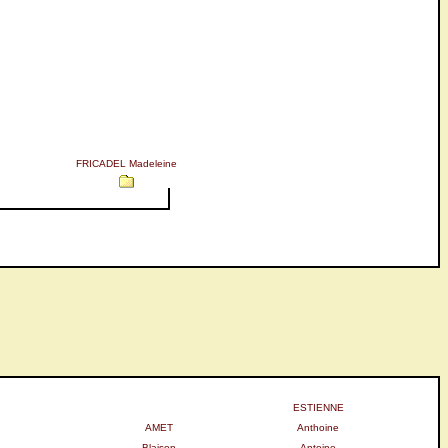
FRICADEL Madeleine
ESTIENNE
AMET
Anthoine
Blaison
Antoine