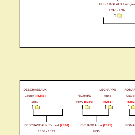
DESCHASEAUX François
1737 - 1787
DESCHASEAUX
LECHAPPU
ROMA
Laurent
(5248)
RICHARD
Anne
Claud
1580
Ferry
(5250)
(5251)
(5252
?
DESCHASEAUX Richard
(2624)
RICHARD Anne
(2625)
ROMAR
1630 - 1673
1635