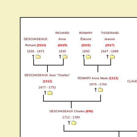
RICHARD
ROMARY
TISSERAND
DESCHASEAUX
Anne
Étienne
Jeanne
Richard
(2624)
(2625)
(2626)
(2627)
1630 - 1673
1635
1650
1647 - 1699
DESCHASEAUX Jean "Charles"
ROMARY Anne Marie
(1313)
(1312)
CLAUD
1675 - 1764
1677 - 1752
DESCHASEAUX Charles
(656)
1712 - 1780