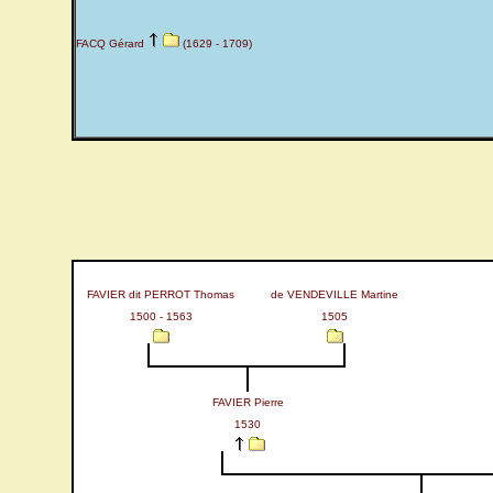
FACQ Gérard
(1629 - 1709)
FAVIER dit PERROT Thomas
de VENDEVILLE Martine
1500 - 1563
1505
FAVIER Pierre
1530