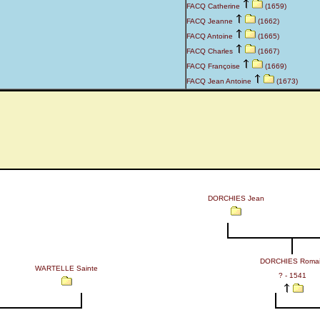
FACQ Catherine
(1659)
FACQ Jeanne
(1662)
FACQ Antoine
(1665)
FACQ Charles
(1667)
FACQ Françoise
(1669)
FACQ Jean Antoine
(1673)
DORCHIES Jean
DORCHIES Roma
WARTELLE Sainte
? - 1541