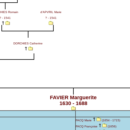
HIES Romain
d'APVRIL Marie
? - 1541
? - 1541
DORCHIES Catherine
FAVIER Marguerite
1630 - 1688
FACQ Marie
(1654 - 1715)
FACQ Françoise
(1656)