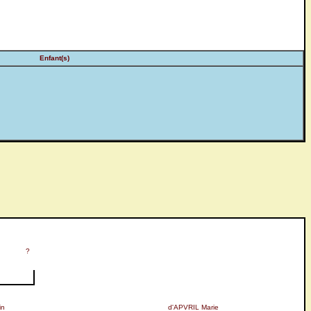
Enfant(s)
?
in
d'APVRIL Marie