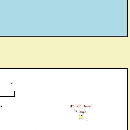
?
in
d'APVRIL Marie
? - 1541