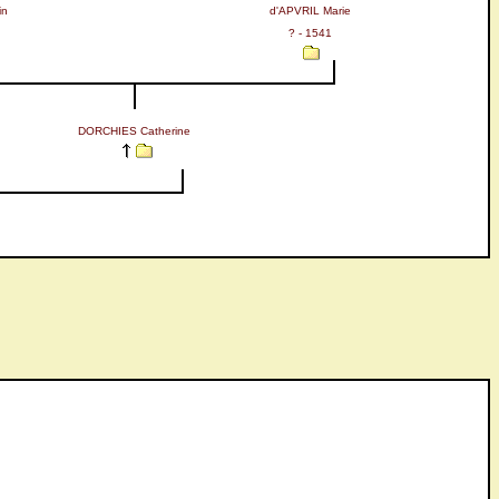
in
d'APVRIL Marie
? - 1541
DORCHIES Catherine