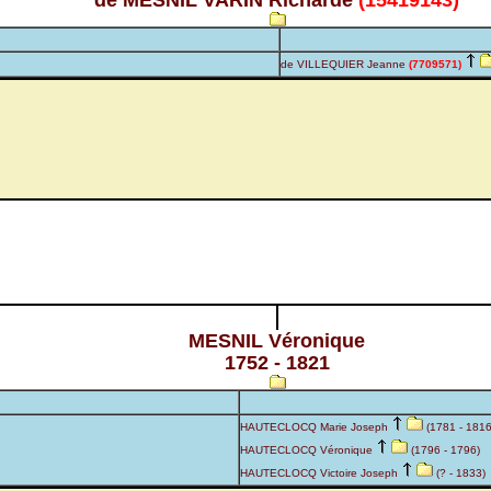
de MESNIL VARIN Richarde
(15419143)
de VILLEQUIER Jeanne
(7709571)
MESNIL Véronique
1752 - 1821
HAUTECLOCQ Marie Joseph
(1781 - 1816
HAUTECLOCQ Véronique
(1796 - 1796)
HAUTECLOCQ Victoire Joseph
(? - 1833)