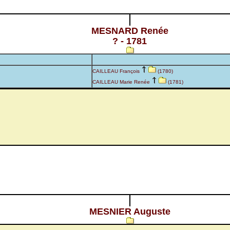
MESNARD Renée
? - 1781
CAILLEAU François
(1780)
CAILLEAU Marie Renée
(1781)
MESNIER Auguste