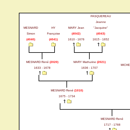
PASQUEREAU
Jeanne
MESNARD
HY
MARY Jean
"Jacquine"
Simon
Françoise
(4042)
(4043)
(4040)
(4041)
1610 - 1676
1615 - 1652
MESNARD René
(2020)
MARY Mathurine
(2021)
MICHE
1633 - 1678
1636 - 1707
MESNARD René
(1010)
1675 - 1734
MESNARD René
1717 - 1768