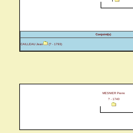
Conjoint(s)
CAILLEAU Jean
(? - 1793)
MESNIER Pierre
? - 1740