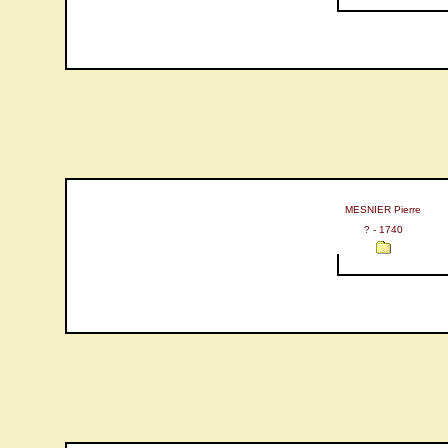
MESNIER Pierre
? - 1740