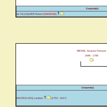
Conjoint(s)
de VILLEQUIER Robert
(15419142)
MESNIL Jacques François
1696 - 1780
Conjoint(s)
HAUTECLOCQ Lambert
(1753 - 1817)