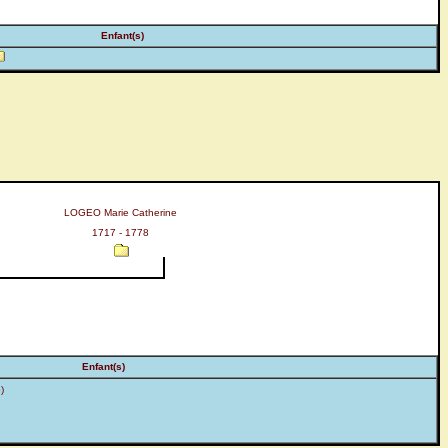
Enfant(s)
LOGEO Marie Catherine
1717 - 1778
Enfant(s)
)