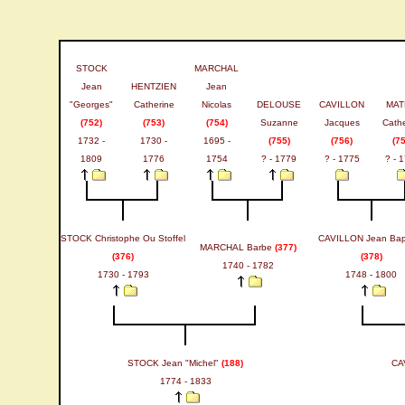
STOCK
MARCHAL
Jean
HENTZIEN
Jean
"Georges"
Catherine
Nicolas
DELOUSE
CAVILLON
MAT
(752)
(753)
(754)
Suzanne
Jacques
Cathe
1732 -
1730 -
1695 -
(755)
(756)
(75
1809
1776
1754
? - 1779
? - 1775
? - 
STOCK Christophe Ou Stoffel
CAVILLON Jean Bapt
MARCHAL Barbe
(377)
(376)
(378)
1740 - 1782
1730 - 1793
1748 - 1800
STOCK Jean "Michel"
(188)
CA
1774 - 1833