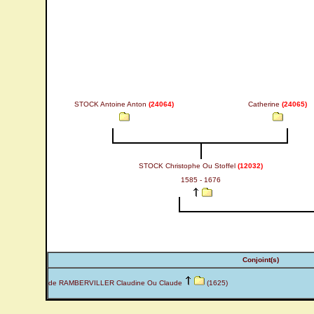
STOCK Antoine Anton
(24064)
Catherine
(24065)
STOCK Christophe Ou Stoffel
(12032)
1585 - 1676
Conjoint(s)
de RAMBERVILLER Claudine Ou Claude
(1625)