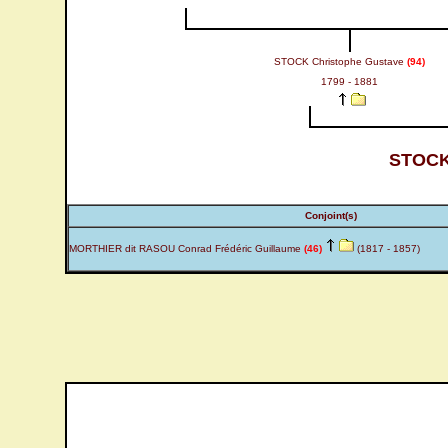
STOCK Christophe Gustave
(94)
1799 - 1881
STOCK
Conjoint(s)
MORTHIER dit RASOU Conrad Frédéric Guillaume
(46)
(1817 - 1857)