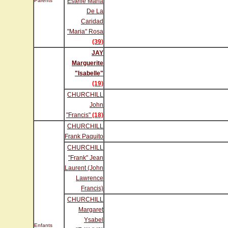
Parents
Estelle Maria
De La
Caridad
"Maria" Rosa
(39)
JAY
Marguerite
"Isabelle"
(19)
CHURCHILL
John
"Francis"
(18)
CHURCHILL
Frank Paquito
CHURCHILL
"Frank" Jean
Laurent (John
Lawrence
Francis)
CHURCHILL
Margaret
Ysabel
Enfants