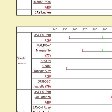
"Maria" Rosa
(39)
JAY Lucien
1740
1750
1760
1770
1780
1790
JAY Laurent
(76)
MALFRAY
Marguerite
(77)
Grands
SAVON
parents
"Jean"
François Aloy
(78)
DUBOSC
Isabelle
(79)
JAY Laurent
Ou Lorenzo
(38)
SAVON Rose