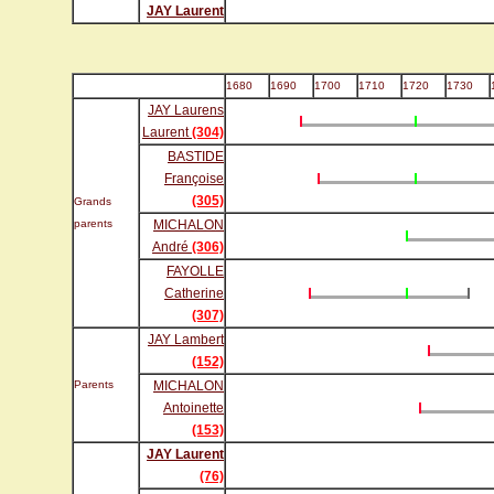
JAY Laurent
1680
1690
1700
1710
1720
1730
JAY Laurens
Laurent
(304)
BASTIDE
Françoise
(305)
Grands
parents
MICHALON
André
(306)
FAYOLLE
Catherine
(307)
JAY Lambert
(152)
Parents
MICHALON
Antoinette
(153)
JAY Laurent
(76)