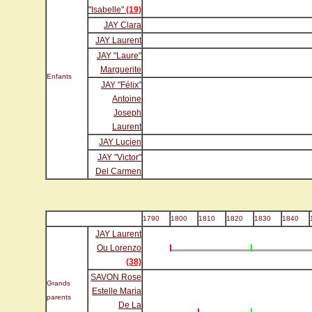
"Isabelle"
(19)
JAY Clara
JAY Laurent
JAY "Laure"
Marguerite
Enfants
JAY "Félix"
Antoine
Joseph
Laurent
JAY Lucien
JAY "Victor"
Del Carmen
1790
1800
1810
1820
1830
1840
JAY Laurent
Ou Lorenzo
(38)
SAVON Rose
Grands
Estelle Maria
parents
De La