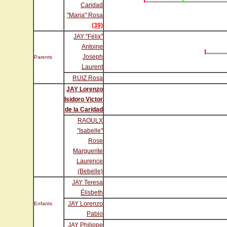
Caridad
"Maria" Rosa
(39)
JAY "Félix"
Antoine
Joseph
Parents
Laurent
RUIZ Rosa
JAY Lorenzo
Isidoro Victor
de la Caridad
RAOULX
"Isabelle"
Rose
Marguerite
Laurence
(Bebelle)
JAY Teresa
Élisbeth
JAY Lorenzo
Enfants
Pablo
JAY Philippe