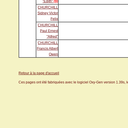
"Edith"
(9)
CHURCHILL
Sidney Victor
Felix
CHURCHILL
Paul Ernest
"Alfred"
CHURCHILL
Francis Albert
Owen
Retour à la page d'accueil
Ces pages ont été fabriquées avec le logiciel Oxy-Gen version 1.39s, 