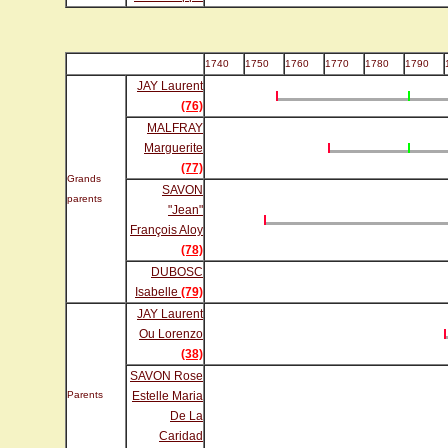
1740
1750
1760
1770
1780
1790
JAY Laurent
(76)
MALFRAY
Marguerite
(77)
Grands
SAVON
parents
"Jean"
François Aloy
(78)
DUBOSC
Isabelle
(79)
JAY Laurent
Ou Lorenzo
(38)
SAVON Rose
Parents
Estelle Maria
De La
Caridad