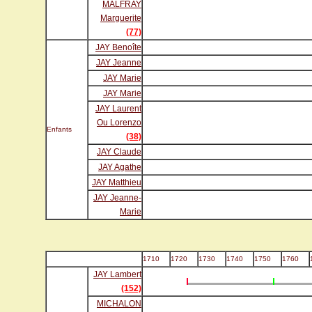
MALFRAY
Marguerite
(77)
JAY Benoîte
JAY Jeanne
JAY Marie
JAY Marie
JAY Laurent
Ou Lorenzo
Enfants
(38)
JAY Claude
JAY Agathe
JAY Matthieu
JAY Jeanne-
Marie
1710
1720
1730
1740
1750
1760
JAY Lambert
(152)
MICHALON