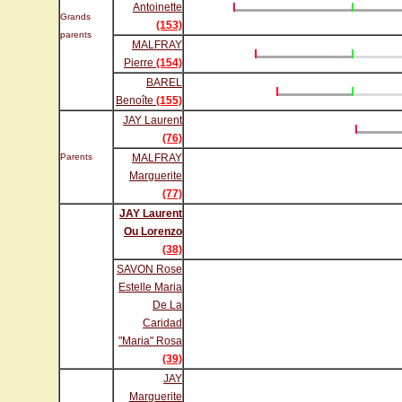
Antoinette
Grands
(153)
parents
MALFRAY
Pierre
(154)
BAREL
Benoîte
(155)
JAY Laurent
(76)
Parents
MALFRAY
Marguerite
(77)
JAY Laurent
Ou Lorenzo
(38)
SAVON Rose
Estelle Maria
De La
Caridad
"Maria" Rosa
(39)
JAY
Marguerite