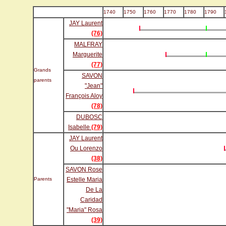
1740
1750
1760
1770
1780
1790
JAY Laurent
(76)
MALFRAY
Marguerite
(77)
Grands
SAVON
parents
"Jean"
François Aloy
(78)
DUBOSC
Isabelle
(79)
JAY Laurent
Ou Lorenzo
(38)
SAVON Rose
Parents
Estelle Maria
De La
Caridad
"Maria" Rosa
(39)