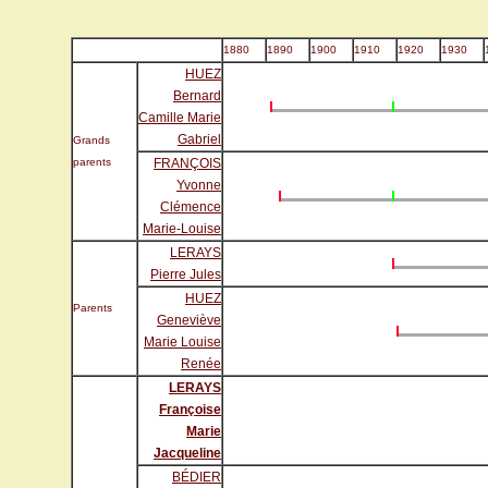
1880
1890
1900
1910
1920
1930
HUEZ
Bernard
Camille Marie
Gabriel
Grands
parents
FRANÇOIS
Yvonne
Clémence
Marie-Louise
LERAYS
Pierre Jules
HUEZ
Parents
Geneviève
Marie Louise
Renée
LERAYS
Françoise
Marie
Jacqueline
BÉDIER