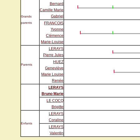
Bernard
Camille Marie
Gabriel
Grands
parents
FRANÇOIS
Yvonne
Clémence
Marie-Louise
LERAYS
Pierre Jules
HUEZ
Parents
Geneviève
Marie Louise
Renée
LERAYS
Bruno Marie
LE COCQ
Brigitte
LERAYS
Coraline
Enfants
LERAYS
Valentin