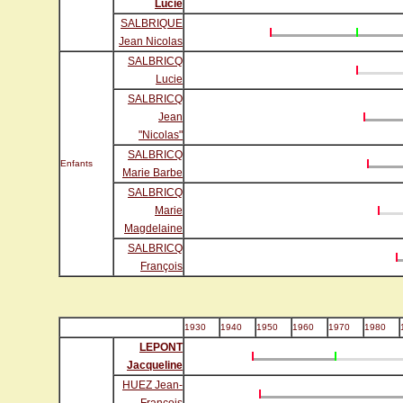
Lucie
SALBRIQUE
Jean Nicolas
SALBRICQ
Lucie
SALBRICQ
Jean
"Nicolas"
SALBRICQ
Enfants
Marie Barbe
SALBRICQ
Marie
Magdelaine
SALBRICQ
François
1930
1940
1950
1960
1970
1980
LEPONT
Jacqueline
HUEZ Jean-