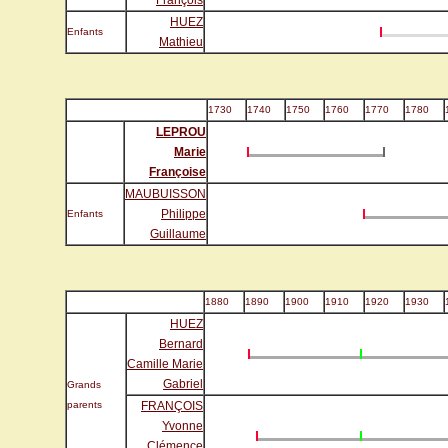
François
HUEZ
Enfants
Mathieu
1730
1740
1750
1760
1770
1780
LEPROU
Marie
Françoise
MAUBUISSON
Philippe
Enfants
Guillaume
1880
1890
1900
1910
1920
1930
HUEZ
Bernard
Camille Marie
Gabriel
Grands
parents
FRANÇOIS
Yvonne
Clémence