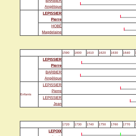
BARBIER
Angélique
LEPISSIER
Pierre
HOBÉ
Magdelaine
1590
1600
1610
1620
1630
1640
LEPISSIER
Pierre
BARBIER
Angélique
LEPISSIER
Pierre
Enfants
LEPISSIER
Jean
1720
1730
1740
1750
1760
1770
LEPOIX