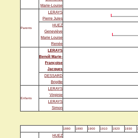
Marie-Louise
LERAYS
Pierre Jules
HUEZ
Parents
Geneviève
Marie Louise
Renée
LERAYS
Benoît Marie-
Françoise
Jacques
DESSARD
Brigitte
LERAYS
Virginie
Enfants
LERAYS
Simon
1880
1890
1900
1910
1920
1930
HUEZ