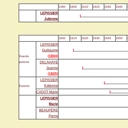
1590
1600
1610
1620
1630
1640
LEPISSIER
Julienne
1600
1610
1620
1630
1640
1650
LEPISSIER
Guillaume
(1804)
Grands
parents
DELAHAYE
Jeanne
(1805)
LEPISSIER
Estienne
Parents
CADOT Marie
LEPISSIER
Marie
BEAUPÈRE
Pierre