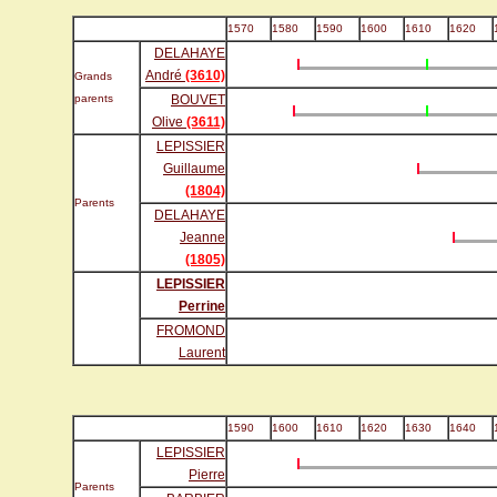
1570
1580
1590
1600
1610
1620
DELAHAYE
André
(3610)
Grands
parents
BOUVET
Olive
(3611)
LEPISSIER
Guillaume
(1804)
Parents
DELAHAYE
Jeanne
(1805)
LEPISSIER
Perrine
FROMOND
Laurent
1590
1600
1610
1620
1630
1640
LEPISSIER
Pierre
Parents