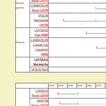
Marie
(1977)
Grands
LAMBATEUR
parents
René
(1978)
VASLIN
Marguerite
(1979)
LOYSEAU
Paul
(988)
LAMBATEUR
Parents
Claude (Ou
Claudine)
(989)
LOYSEAU
Marguerite
VASLIN Noël
1620
1630
1640
1650
1660
1670
LOISEAU
René
(1976)
MARTIN
Marie
(1977)