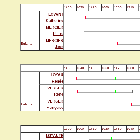
1660
1670
1680
1690
1700
1710
LOVANT
Catherine
MERCIER
Pierre
MERCIER
Enfants
Jean
1630
1640
1650
1660
1670
1680
LOYAU
Renée
VERGER
René
VERGER
Enfants
Françoise
1590
1600
1610
1620
1630
1640
LOYAUTÉ