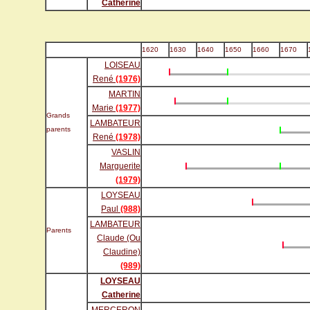
Catherine
1620
1630
1640
1650
1660
1670
LOISEAU
René
(1976)
MARTIN
Marie
(1977)
Grands
LAMBATEUR
parents
René
(1978)
VASLIN
Marguerite
(1979)
LOYSEAU
Paul
(988)
LAMBATEUR
Parents
Claude (Ou
Claudine)
(989)
LOYSEAU
Catherine