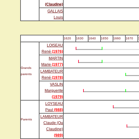
(Claudine)
GALLAIS
Louis
1620
1630
1640
1650
1660
1670
LOISEAU
René
(1976)
MARTIN
Marie
(1977)
Grands
LAMBATEUR
parents
René
(1978)
VASLIN
Marguerite
(1979)
LOYSEAU
Paul
(988)
LAMBATEUR
Parents
Claude (Ou
Claudine)
(989)