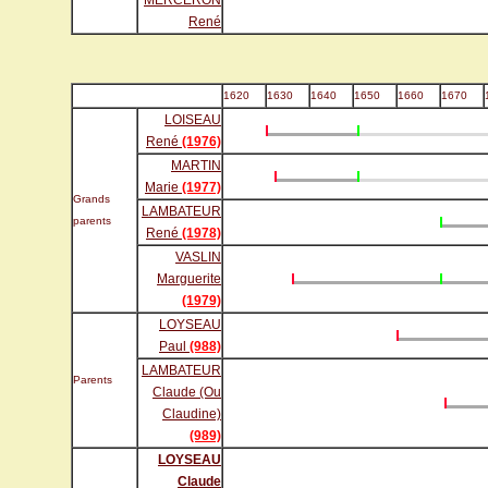
MERCERON
René
1620
1630
1640
1650
1660
1670
LOISEAU
René
(1976)
MARTIN
Marie
(1977)
Grands
LAMBATEUR
parents
René
(1978)
VASLIN
Marguerite
(1979)
LOYSEAU
Paul
(988)
LAMBATEUR
Parents
Claude (Ou
Claudine)
(989)
LOYSEAU
Claude