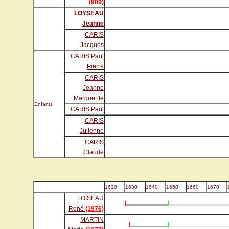
(989)
LOYSEAU
Jeanne
CARIS
Jacques
CARIS Paul
Pierre
CARIS
Jeanne
Marguerite
Enfants
CARIS Paul
CARIS
Julienne
CARIS
Claude
1620
1630
1640
1650
1660
1670
LOISEAU
René
(1976)
MARTIN