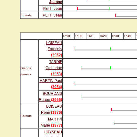
Jeanne
PETIT Jean
PETIT Jean
Enfants
1590
1600
1610
1620
1630
1640
LOISEAU
François
(3952)
TARDIF
Catherine
Grands
(3953)
parents
MARTIN Paul
(3954)
BOURDAIS
Renée
(3955)
LOISEAU
René
(1976)
Parents
MARTIN
Marie
(1977)
LOYSEAU