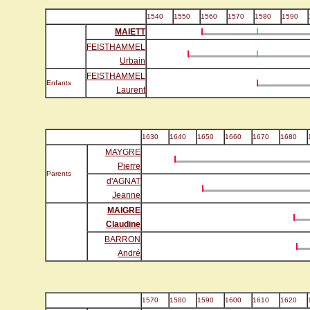
1540
1550
1560
1570
1580
1590
MAIETT
FEISTHAMMEL
Urbain
FEISTHAMMEL
Enfants
Laurent
1630
1640
1650
1660
1670
1680
MAYGRE
Pierre
Parents
d'AGNAT
Jeanne
MAIGRE
Claudine
BARRON
André
1570
1580
1590
1600
1610
1620