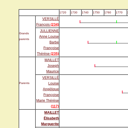
1720
1730
1740
1750
1760
1770
VERSILLÉ
François
(234)
JULLIENNE
Grands
Anne Louise
parents
Barbe
Françoise
Thérèse
(235)
MAILLET
Joseph
Maurice
VERSILLÉ
Parents
Louise
Angélique
Françoise
Marie Thérèse
(117)
MAILLET
Élisabeth
Marguerite