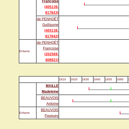
Françoise
(405139,
817843)
de PENHOËT
Guillaume
(405138,
817842)
de PENHOËT
Françoise
Enfants
(202569,
408921)
1610
1620
1630
1640
1650
1660
MAILLE
Madeleine
BEAUVOIS
Antoine
BEAUVOIS
Enfants
Pasques