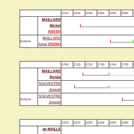
1510
1520
1530
1540
1550
1560
MAILLARD
Michel
(50530)
MAILLARD
Enfants
Anne
(25265)
1700
1710
1720
1730
1740
1750
MAILLARD
Renée
SOUVESTRE
Joseph
SOUVESTRE
Enfants
Joseph
1410
1420
1430
1440
1450
1460
de MAILLE