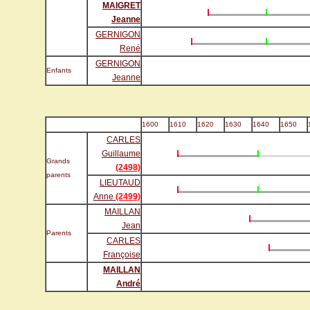
MAIGRET
Jeanne
GERNIGON
René
GERNIGON
Enfants
Jeanne
1600
1610
1620
1630
1640
1650
CARLES
Guillaume
Grands
(2498)
parents
LIEUTAUD
Anne
(2499)
MAILLAN
Jean
Parents
CARLES
Françoise
MAILLAN
André