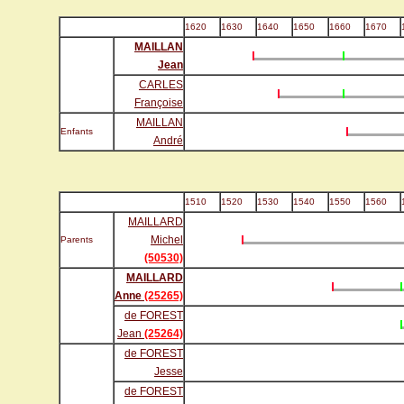
1620
1630
1640
1650
1660
1670
MAILLAN
Jean
CARLES
Françoise
MAILLAN
Enfants
André
1510
1520
1530
1540
1550
1560
MAILLARD
Michel
Parents
(50530)
MAILLARD
Anne
(25265)
de FOREST
Jean
(25264)
de FOREST
Jesse
de FOREST