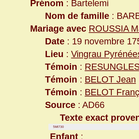
Prénom
: Bartelemi
Nom de famille
: BAR
Mariage avec
ROUSSIA Ma
Date
: 19 novembre 175
Lieu
:
Vingrau Pyrénée
Témoin
:
RESUNGLES 
Témoin
:
BELOT Jean
Témoin
:
BELOT Franç
Source
: AD66
Texte exact prove
5MI730
Enfant
: