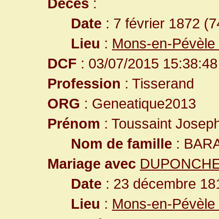
Décès
:
Date
: 7 février 1872 (
Lieu
:
Mons-en-Pévèle
DCF
: 03/07/2015 15:38:48
Profession
: Tisserand
ORG
: Geneatique2013
Prénom
: Toussaint Josep
Nom de famille
: BAR
Mariage avec
DUPONCHEL
Date
: 23 décembre 181
Lieu
:
Mons-en-Pévèle