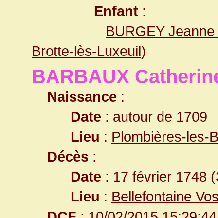
Enfant
:
BURGEY Jeanne 
Brotte-lès-Luxeuil
)
BARBAUX Catherin
Naissance
:
Date
: autour de 1709
Lieu
:
Plombières-les-
Décès
:
Date
: 17 février 1748 
Lieu
:
Bellefontaine Vo
DCF
: 10/02/2015 15:29:44