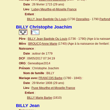
Date
: 26 février 1715 (29 ans)
Lieu
:
Lubey Meurthe-et-Moselle France
Enfant
:
BILLY Jean Baptiste Ou Louis
(1736
Ozerailles
- 1790
Parfond
BILLY Christophe Joachim
Père
:
BILLY Jean Baptiste Ou Louis
(1736 - 1790) (Age à la naissanc
Mère
:
BROUCQ Anne Marie
(1740) (Age à la naissance de l'enfant 
Naissance
:
Date
: autour de 1779
DCF
: 09/05/2017 07:34:19
ORG
: Geneatique2014
Prénom
: Christophe Joachim
Nom de famille
: BILLY
Mariage avec
FRANÇOIS Barbe
(1780 - 1840) :
Date
: 29 février 1808 (29 ans)
Lieu
:
Puxe Meurthe-et-Moselle France
Enfant
:
BILLY Marie Barbe
(1810)
BILLY Jean