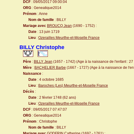
DCF
: 09/05/2017 09:00:04
ORG
: Geneatique2014
Prénom
: Anne
Nom de famille
: BILLY
Mariage avec
BROUCQ Jean
(1690 - 1752) :
Date
: 13 juin 1719
Lieu
:
Ozerailles Meurthe-et-Moselle France
BILLY Christophe
Père
:
BILLY Jean
(1657 - 1742) (Age à la naissance de l'enfant : 27
Mère
:
BACHELIER Barbe
(1667 - 1727) (Age à la naissance de l'enf
Naissance
:
Date
: 4 octobre 1685
Lieu
:
Baroches (Les) Meurthe-et-Moselle France
Décès
:
Date
: 2 février 1748 (62 ans)
Lieu
:
Ozerailles Meurthe-et-Moselle France
DCF
: 09/05/2017 07:47:07
ORG
: Geneatique2014
Prénom
: Christophe
Nom de famille
: BILLY
Mariage avec
GODFRIN Catherine
(1697 - 1761) :