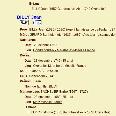
Enfant
:
BILLY Jean
(1657
Gondrecourt-Aix
- 1742
Ozerailles
)
BILLY Jean
Père
:
BILLY Jean
(1630 - 1690) (Age à la naissance de l'enfant : 27
Mère
:
GIRARD Barthelemete
(1635 - 1685) (Age à la naissance de l
Naissance
:
Date
: 29 octobre 1657
Lieu
:
Gondrecourt-Aix Meurthe-et-Moselle France
Décès
:
Date
: 23 décembre 1742 (85 ans)
Lieu
:
Ozerailles Meurthe-et-Moselle France
DCF
: 09/05/2017 08:54:38
ORG
: Geneatique2014
Prénom
: Jean
Nom de famille
: BILLY
Mariage avec
BACHELIER Barbe
(1667 - 1727) :
Date
: 28 novembre 1682 (25 ans)
Lieu
:
Metz Moselle France
Enfant
:
BILLY Christophe
(1685
Baroches (Les)
- 1748
Ozerailles
)