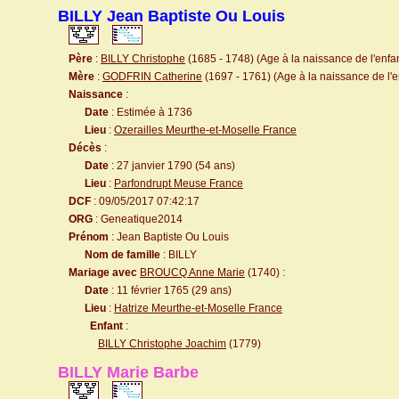
BILLY Jean Baptiste Ou Louis
Père
:
BILLY Christophe
(1685 - 1748) (Age à la naissance de l'enfan
Mère
:
GODFRIN Catherine
(1697 - 1761) (Age à la naissance de l'e
Naissance
:
Date
: Estimée à 1736
Lieu
:
Ozerailles Meurthe-et-Moselle France
Décès
:
Date
: 27 janvier 1790 (54 ans)
Lieu
:
Parfondrupt Meuse France
DCF
: 09/05/2017 07:42:17
ORG
: Geneatique2014
Prénom
: Jean Baptiste Ou Louis
Nom de famille
: BILLY
Mariage avec
BROUCQ Anne Marie
(1740) :
Date
: 11 février 1765 (29 ans)
Lieu
:
Hatrize Meurthe-et-Moselle France
Enfant
:
BILLY Christophe Joachim
(1779)
BILLY Marie Barbe