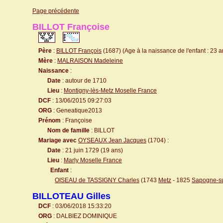
Page précédente
BILLOT Françoise
Père
:
BILLOT François
(1687) (Age à la naissance de l'enfant : 23 a
Mère
:
MALRAISON Madeleine
Naissance
:
Date
: autour de 1710
Lieu
:
Montigny-lès-Metz Moselle France
DCF
: 13/06/2015 09:27:03
ORG
: Geneatique2013
Prénom
: Françoise
Nom de famille
: BILLOT
Mariage avec
OYSEAUX Jean Jacques
(1704) :
Date
: 21 juin 1729 (19 ans)
Lieu
:
Marly Moselle France
Enfant
:
OISEAU de TASSIGNY Charles
(1743
Metz
- 1825
Sapogne-s
BILLOTEAU Gilles
DCF
: 03/06/2018 15:33:20
ORG
: DALBIEZ DOMINIQUE