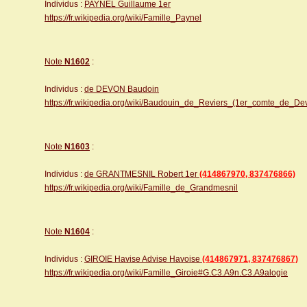
Individus :
PAYNEL Guillaume 1er
https://fr.wikipedia.org/wiki/Famille_Paynel
Note
N1602
:
Individus :
de DEVON Baudoin
https://fr.wikipedia.org/wiki/Baudouin_de_Reviers_(1er_comte_de_De
Note
N1603
:
Individus :
de GRANTMESNIL Robert 1er
(414867970, 837476866)
https://fr.wikipedia.org/wiki/Famille_de_Grandmesnil
Note
N1604
:
Individus :
GIROIE Havise Advise Havoise
(414867971, 837476867)
https://fr.wikipedia.org/wiki/Famille_Giroie#G.C3.A9n.C3.A9alogie