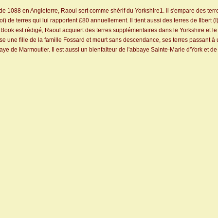
 de 1088 en Angleterre, Raoul sert comme shérif du Yorkshire1. Il s'empare des ter
 roi) de terres qui lui rapportent £80 annuellement. Il tient aussi des terres de Ilber
y Book est rédigé, Raoul acquiert des terres supplémentaires dans le Yorkshire et 
 épouse une fille de la famille Fossard et meurt sans descendance, ses terres passa
ye de Marmoutier. Il est aussi un bienfaiteur de l'abbaye Sainte-Marie d'York et d