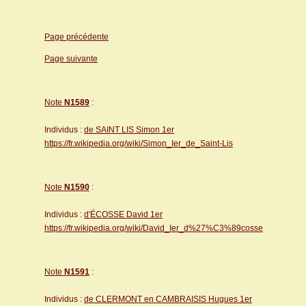
Page précédente
Page suivante
Note
N1589
:
Individus :
de SAINT LIS Simon 1er
https://fr.wikipedia.org/wiki/Simon_Ier_de_Saint-Lis
Note
N1590
:
Individus :
d'ÉCOSSE David 1er
https://fr.wikipedia.org/wiki/David_Ier_d%27%C3%89cosse
Note
N1591
:
Individus :
de CLERMONT en CAMBRAISIS Hugues 1er