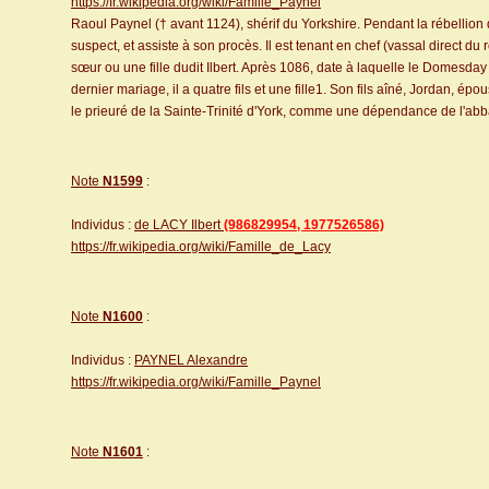
https://fr.wikipedia.org/wiki/Famille_Paynel
Raoul Paynel († avant 1124), shérif du Yorkshire. Pendant la rébellion
suspect, et assiste à son procès. Il est tenant en chef (vassal direct du
sœur ou une fille dudit Ilbert. Après 1086, date à laquelle le Domesda
dernier mariage, il a quatre fils et une fille1. Son fils aîné, Jordan,
le prieuré de la Sainte-Trinité d'York, comme une dépendance de l'abba
Note
N1599
:
Individus :
de LACY Ilbert
(986829954, 1977526586)
https://fr.wikipedia.org/wiki/Famille_de_Lacy
Note
N1600
:
Individus :
PAYNEL Alexandre
https://fr.wikipedia.org/wiki/Famille_Paynel
Note
N1601
: