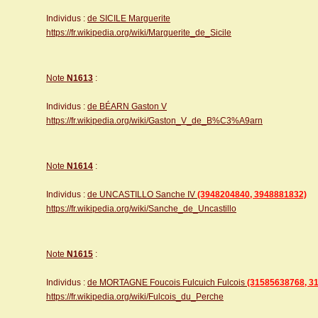
Individus :
de SICILE Marguerite
https://fr.wikipedia.org/wiki/Marguerite_de_Sicile
Note
N1613
:
Individus :
de BÉARN Gaston V
https://fr.wikipedia.org/wiki/Gaston_V_de_B%C3%A9arn
Note
N1614
:
Individus :
de UNCASTILLO Sanche IV
(3948204840, 3948881832)
https://fr.wikipedia.org/wiki/Sanche_de_Uncastillo
Note
N1615
:
Individus :
de MORTAGNE Foucois Fulcuich Fulcois
(31585638768, 3
https://fr.wikipedia.org/wiki/Fulcois_du_Perche