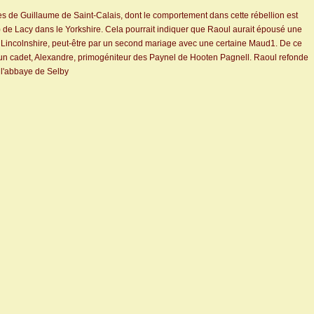
res de Guillaume de Saint-Calais, dont le comportement dans cette rébellion est
t (I) de Lacy dans le Yorkshire. Cela pourrait indiquer que Raoul aurait épousé une
le Lincolnshire, peut-être par un second mariage avec une certaine Maud1. De ce
nt à un cadet, Alexandre, primogéniteur des Paynel de Hooten Pagnell. Raoul refonde
e l'abbaye de Selby