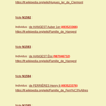
https://fr.wikipedia.org/wiki/Hugues_Ier_de_Clermont
Note
N1592
:
Individus :
de HANGEST Auber 1er
(493523366)
https://fr.wikipedia.org/wiki/Famille_de_Hangest
Note
N1593
:
Individus :
de HANGEST Éloi
(987046732)
https://fr.wikipedia.org/wiki/Famille_de_Hangest
Note
N1594
:
Individus :
de FERRIÈRES Henry II
(493523376)
https://fr.wikipedia.org/wiki/Famille_de_Ferri%C3%A8res
Note
N1595
: