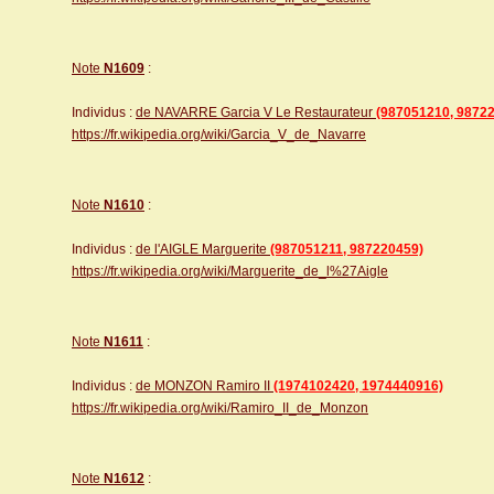
Note
N1609
:
Individus :
de NAVARRE Garcia V Le Restaurateur
(987051210, 9872
https://fr.wikipedia.org/wiki/Garcia_V_de_Navarre
Note
N1610
:
Individus :
de l'AIGLE Marguerite
(987051211, 987220459)
https://fr.wikipedia.org/wiki/Marguerite_de_l%27Aigle
Note
N1611
:
Individus :
de MONZON Ramiro II
(1974102420, 1974440916)
https://fr.wikipedia.org/wiki/Ramiro_II_de_Monzon
Note
N1612
: