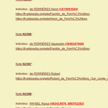
Individus :
de FERRIÈRES Henri
(1974093504)
https://fr.wikipedia.org/wiki/Famille_de_Ferri%C3%A8res
https://fr.wikipedia.org/wiki/Henri_de_Ferri%C3%A8res
Note
N1596
:
Individus :
de FERRIÈRES Vauquelin
(3948187008)
https://fr.wikipedia.org/wiki/Famille_de_Ferri%C3%A8res
Note
N1597
:
Individus :
de FERRIÈRES Robert
https://fr.wikipedia.org/wiki/Robert_de_Ferri%C3%A8res_(1er_comte
Note
N1598
:
Individus :
PAYNEL Raoul
(493414976, 988763292)