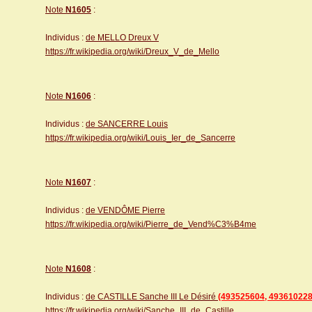
Note
N1605
:
Individus :
de MELLO Dreux V
https://fr.wikipedia.org/wiki/Dreux_V_de_Mello
Note
N1606
:
Individus :
de SANCERRE Louis
https://fr.wikipedia.org/wiki/Louis_Ier_de_Sancerre
Note
N1607
:
Individus :
de VENDÔME Pierre
https://fr.wikipedia.org/wiki/Pierre_de_Vend%C3%B4me
Note
N1608
:
Individus :
de CASTILLE Sanche III Le Désiré
(493525604, 493610228
https://fr.wikipedia.org/wiki/Sanche_III_de_Castille