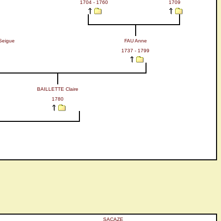
1704 - 1760
1709
Seigue
FAU Anne
1737 - 1799
BAILLETTE Claire
1780
SACAZE