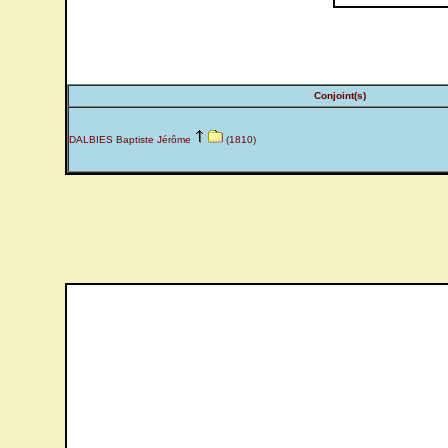
Conjoint(s)
DALBIES Baptiste Jérôme
(1810)