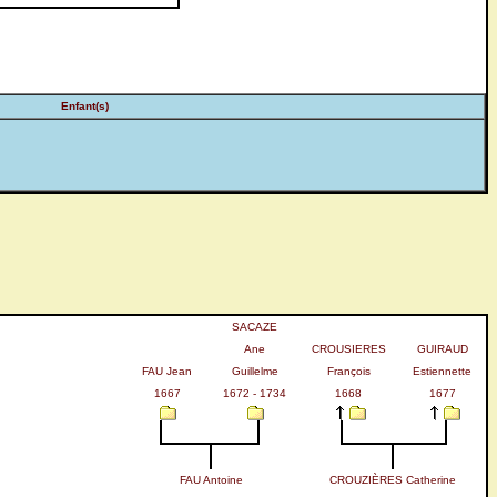
Enfant(s)
SACAZE
Ane
CROUSIERES
GUIRAUD
FAU Jean
Guillelme
François
Estiennette
1667
1672 - 1734
1668
1677
FAU Antoine
CROUZIÈRES Catherine