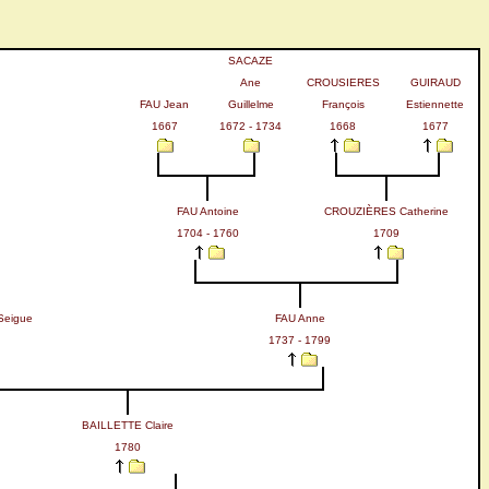
SACAZE
Ane
CROUSIERES
GUIRAUD
FAU Jean
Guillelme
François
Estiennette
1667
1672 - 1734
1668
1677
FAU Antoine
CROUZIÈRES Catherine
1704 - 1760
1709
Seigue
FAU Anne
1737 - 1799
BAILLETTE Claire
1780