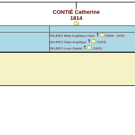
CONTIÉ Catherine
1814
DALBIES Marie Angélique Claire
(1839 - 1839)
DALBIES Claire Angélique
(1843)
DALBIES Louis Gabriel
(1845)