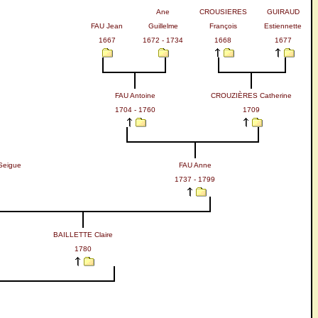
Ane
CROUSIERES
GUIRAUD
FAU Jean
Guillelme
François
Estiennette
1667
1672 - 1734
1668
1677
FAU Antoine
CROUZIÈRES Catherine
1704 - 1760
1709
Seigue
FAU Anne
1737 - 1799
BAILLETTE Claire
1780