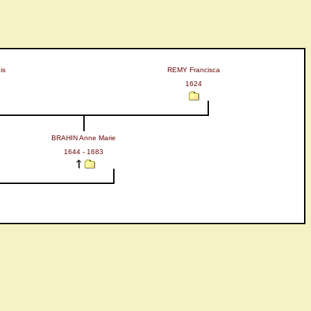
is
REMY Francisca
1624
BRAHIN Anne Marie
1644 - 1683