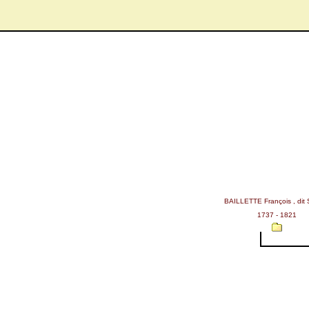
BAILLETTE François , dit 
1737 - 1821