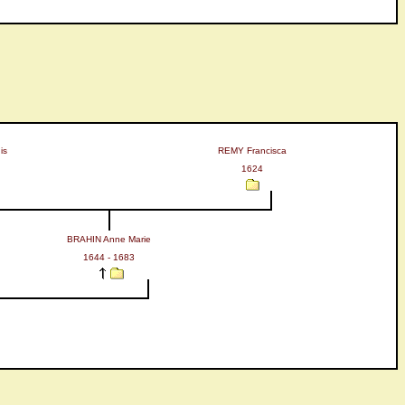
is
REMY Francisca
1624
BRAHIN Anne Marie
1644 - 1683