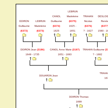
LEBRUN
CANOL
Madeleine
TRAHAN
DESLO
DOIRON
LEBRUN
Guillaume
(6375)
Nicolas
René
Guillaume
Madeleine
(6374)
1625 -
(6376)
(6377
(6372)
(6373)
1625
1651
? - 1627
1580 - 1
DOIRON Jean
(3186)
CANOL Anne Marie
(3187)
TRAHAN Guillaume
(3
1649 - 1735
1651 - 1693
? - 1682
TRAHAN
DOUARON Jean
16
DOIRON Thomas
1699