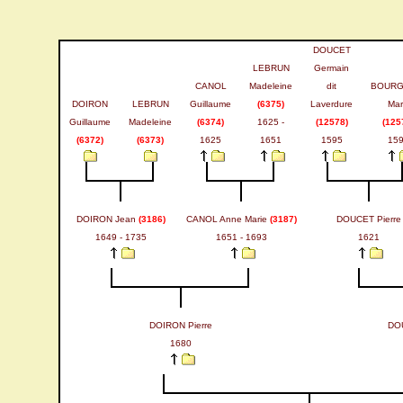
DOUCET
LEBRUN
Germain
CANOL
Madeleine
dit
BOURG
DOIRON
LEBRUN
Guillaume
(6375)
Laverdure
Mar
Guillaume
Madeleine
(6374)
1625 -
(12578)
(125
(6372)
(6373)
1625
1651
1595
15
DOIRON Jean
(3186)
CANOL Anne Marie
(3187)
DOUCET Pierre
1649 - 1735
1651 - 1693
1621
DOIRON Pierre
DO
1680