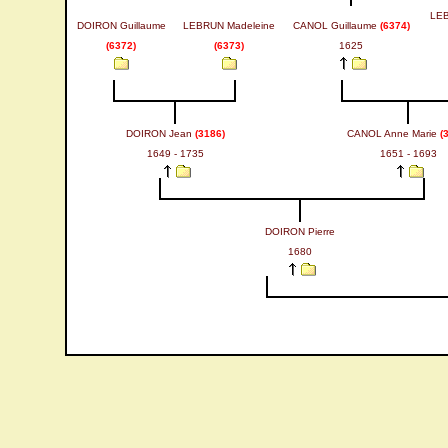
LEB
DOIRON Guillaume
LEBRUN Madeleine
CANOL Guillaume
(6374)
(6372)
(6373)
1625
DOIRON Jean
(3186)
CANOL Anne Marie
(
1649 - 1735
1651 - 1693
DOIRON Pierre
1680