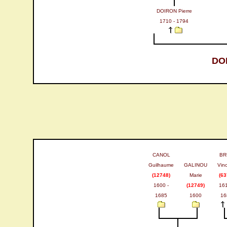
DOIRON Pierre
1710 - 1794
DOI
CANOL
BR
Guilhaume
GALINOU
Vin
(12748)
Marie
(63
1600 -
(12749)
161
1685
1600
16