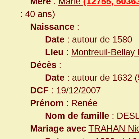
Mère
:
Marie
(12755, 5036
: 40 ans)
Naissance
:
Date
: autour de 1580
Lieu
:
Montreuil-Bellay
Décès
:
Date
: autour de 1632 (
DCF
: 19/12/2007
Prénom
: Renée
Nom de famille
: DES
Mariage avec
TRAHAN Ni