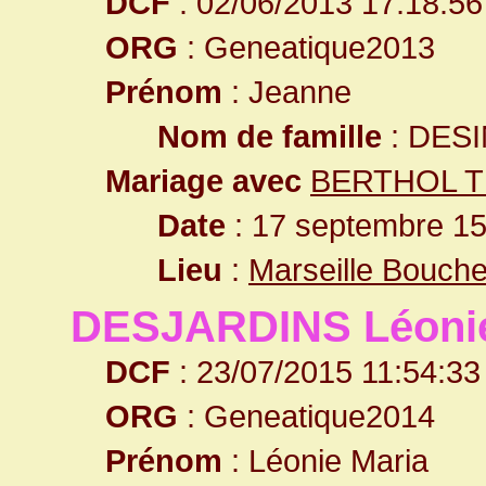
DCF
: 02/06/2013 17:18:56
ORG
: Geneatique2013
Prénom
: Jeanne
Nom de famille
: DES
Mariage avec
BERTHOL T
Date
: 17 septembre 1
Lieu
:
Marseille Bouch
DESJARDINS Léonie
DCF
: 23/07/2015 11:54:33
ORG
: Geneatique2014
Prénom
: Léonie Maria