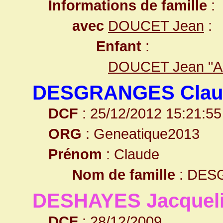
Informations de famille
:
avec
DOUCET Jean
:
Enfant
:
DOUCET Jean "An
DESGRANGES Clau
DCF
: 25/12/2012 15:21:55
ORG
: Geneatique2013
Prénom
: Claude
Nom de famille
: DES
DESHAYES Jacquel
DCF
: 28/12/2009