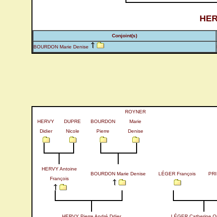
HER
Conjoint(s)
BOURDON Marie Denise
ROYNER
HERVY
DUPRE
BOURDON
Marie
Didier
Nicole
Pierre
Denise
HERVY Antoine
BOURDON Marie Denise
LÉGER François
PRI
François
HERVY Pierre André Ddier
LÉGER Catherine O