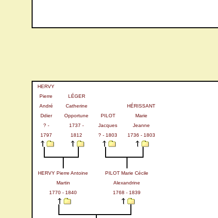
HERVY
Pierre
LÉGER
André
Catherine
HÉRISSANT
Ddier
Opportune
PILOT
Marie
? -
1737 -
Jacques
Jeanne
1797
1812
? - 1803
1736 - 1803
HERVY Pierre Antoine
PILOT Marie Cécile
Martin
Alexandrine
1770 - 1840
1768 - 1839