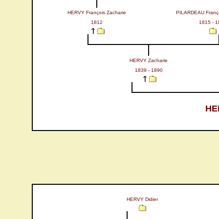
HERVY François Zacharie
PILARDEAU Franç
1812
1815 - 1
HERVY Zacharie
1839 - 1890
HE
HERVY Didier