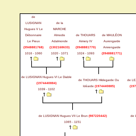
de
LUSIGNAN
de la
Hugues V Le
MARCHE
Débonnaire
Almodis
de THOUARS
de MAULÉON
Le Pieux
Adalmonde
Aimery IV
Aurengarde
(3948881768)
(1302168633)
(3948881770)
Amrengarde
1016 - 1060
1020 - 1071
1024 - 1093
(3948881771)
de LUSIGNAN Hugues VI Le Diable
de THOUARS Hildegarde Ou
de LE
(1974440884)
Idéarde
(1974440885)
(19
1039 - 1102
de LUSIGNAN Hugues VII Le Brun
(987220442)
de 
1065 - 1151