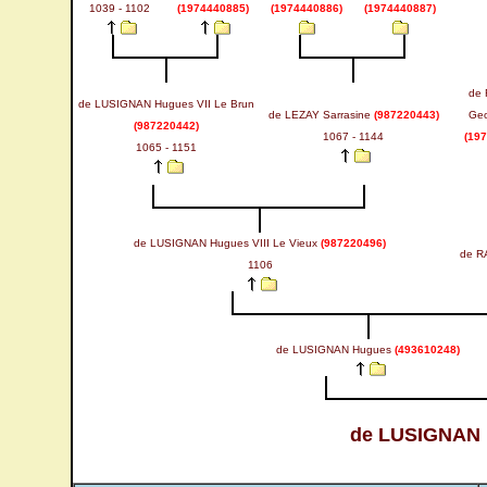
1039 - 1102
(1974440885)
(1974440886)
(1974440887)
de
de LUSIGNAN Hugues VII Le Brun
de LEZAY Sarrasine
(987220443)
Geo
(987220442)
1067 - 1144
(19
1065 - 1151
de LUSIGNAN Hugues VIII Le Vieux
(987220496)
de R
1106
de LUSIGNAN Hugues
(493610248)
de LUSIGNAN 