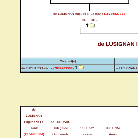
de LUSIGNAN Hugues III Le Blanc
(15795527072)
948 - 1012
de LUSIGNAN H
Conjoint(s)
de THOUARS Aldiade
(7897763537)
de LUSIGNAN H
de
LUSIGNAN
Hugues VI Le
de THOUARS
Diable
Hildegarde
de LEZAY
d'AULNAY
(1974440884)
Ou Idéarde
Jocelin
Aénor