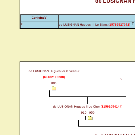
de LUSIGNAN H
Conjoint(s)
?
de LUSIGNAN Hugues III Le Blanc
(15795527072)
de LUSIGNAN Hugues Ier le Veneur
(63182108288)
?
885
de LUSIGNAN Hugues II Le Cher
(31591054144)
910 - 950