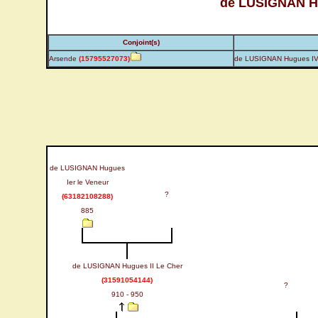
de LUSIGNAN Hu
Conjoint(s)
Arsende
(15795527073)
de LUSIGNAN Hugues IV
de LUSIGNAN Hugues
Ier le Veneur
?
(63182108288)
885
de LUSIGNAN Hugues II Le Cher
(31591054144)
?
910 - 950