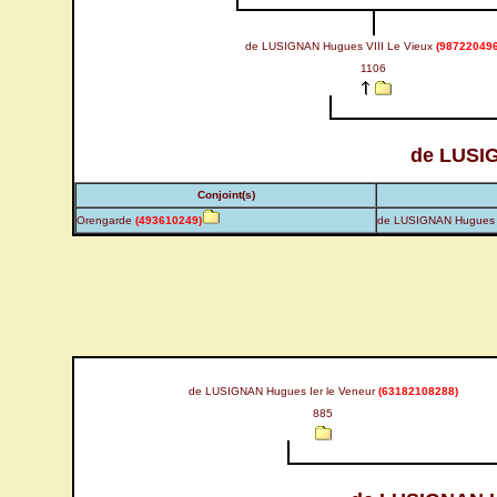
de LUSIGNAN Hugues VIII Le Vieux
(987220496
1106
de LUSI
Conjoint(s)
Orengarde
(493610249)
de LUSIGNAN Hugues 
de LUSIGNAN Hugues Ier le Veneur
(63182108288)
885