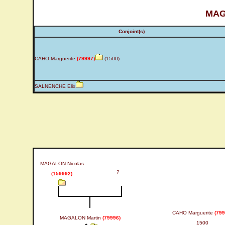
MAG
Conjoint(s)
CAHO Marguerite
(79997)
(1500)
SALNENCHE Elix
MAGALON Nicolas
?
(159992)
CAHO Marguerite
(799
MAGALON Martin
(79996)
1500