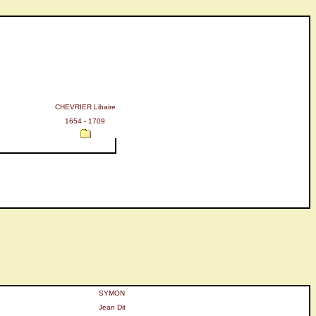
CHEVRIER Libaire
1654 - 1709
SYMON
Jean Dit