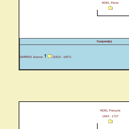
NOEL Pierre
Conjoint(s)
DARRAS Jeanne
(1614 - 1657)
NOEL François
1663 - 1727