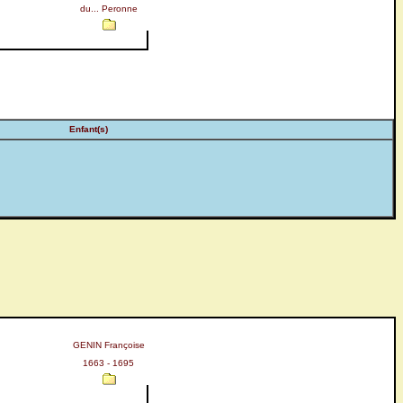
du... Peronne
Enfant(s)
GENIN Françoise
1663 - 1695