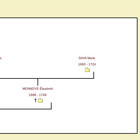
s
DAVA Marie
1660 - 1724
MONNOYE Élisabeth
1686 - 1748