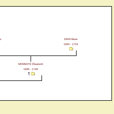
s
DAVA Marie
1660 - 1724
MONNOYE Élisabeth
1686 - 1748