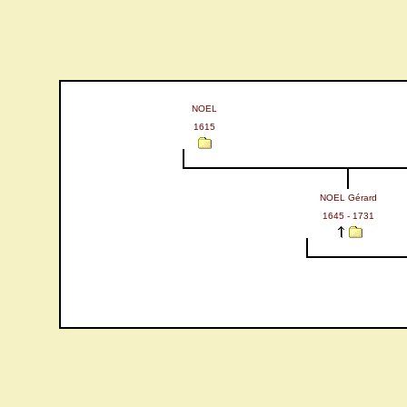
NOEL
1615
NOEL Gérard
1645 - 1731