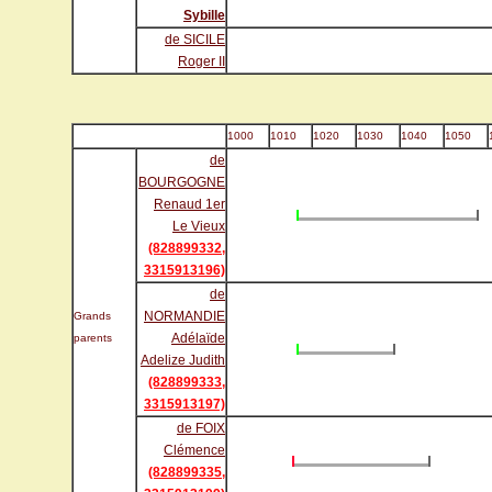
Sybille
de SICILE
Roger II
1000
1010
1020
1030
1040
1050
de
BOURGOGNE
Renaud 1er
Le Vieux
(828899332,
3315913196)
de
NORMANDIE
Grands
Adélaïde
parents
Adelize Judith
(828899333,
3315913197)
de FOIX
Clémence
(828899335,