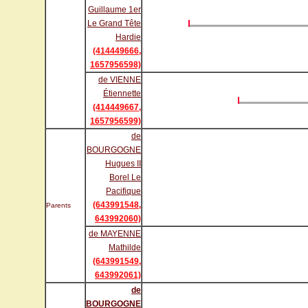
Guillaume 1er
Le Grand Tête
Hardie
(414449666,
1657956598)
de VIENNE
Étiennette
(414449667,
1657956599)
de
BOURGOGNE
Hugues II
Borel Le
Pacifique
(643991548,
Parents
643992060)
de MAYENNE
Mathilde
(643991549,
643992061)
de
BOURGOGNE