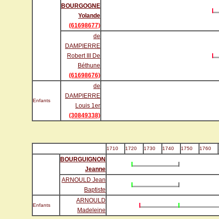
BOURGOGNE
Yolande
(61698677)
de
DAMPIERRE
Robert III De
Béthune
(61698676)
de
DAMPIERRE
Enfants
Louis 1er
(30849338)
1710
1720
1730
1740
1750
1760
BOURGUIGNON
Jeanne
ARNOULD Jean
Baptiste
ARNOULD
Enfants
Madeleine