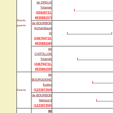
de DREUX
Yolande
(25928733,
493589157)
Grands
de BOURBON
parents
Archambaud
IX
(246794710,
493589158)
de
CHÂTILLON
Yolande
(246794711,
493589159)
de
BOURGOGNE
Eudes
(123397354)
Parents
de BOURBON
Mahaut II
(123397355)
de