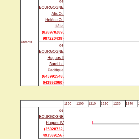
de
BOURGOGNE
Alix Ou
Hélène Ou
Hélie
(828978289,
987220439)
Enfants
de
BOURGOGNE
Hugues II
Borel Le
Pacifique
(643991548,
643992060)
1190
1200
1210
1220
1230
1240
de
BOURGOGNE
Hugues IV
(25928732,
493589156)