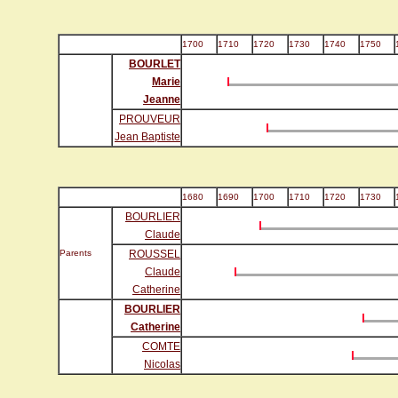
1700
1710
1720
1730
1740
1750
BOURLET
Marie
Jeanne
PROUVEUR
Jean Baptiste
1680
1690
1700
1710
1720
1730
BOURLIER
Claude
Parents
ROUSSEL
Claude
Catherine
BOURLIER
Catherine
COMTE
Nicolas