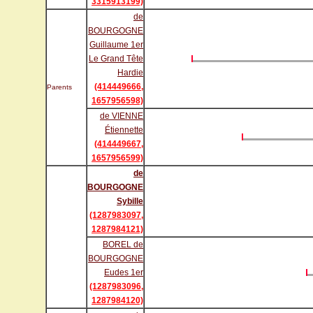
3315913199)
de
BOURGOGNE
Guillaume 1er
Le Grand Tête
Hardie
(414449666,
Parents
1657956598)
de VIENNE
Étiennette
(414449667,
1657956599)
de
BOURGOGNE
Sybille
(1287983097,
1287984121)
BOREL de
BOURGOGNE
Eudes 1er
(1287983096,
1287984120)