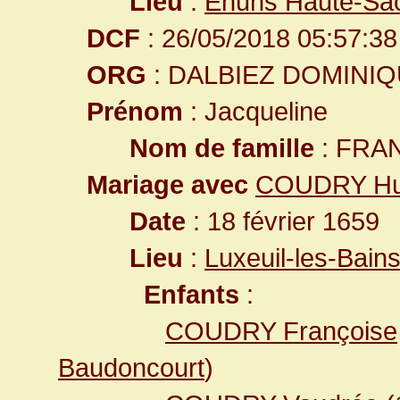
Lieu
:
Éhuns Haute-Sa
DCF
: 26/05/2018 05:57:38
ORG
: DALBIEZ DOMINI
Prénom
: Jacqueline
Nom de famille
: FRA
Mariage avec
COUDRY Hu
Date
: 18 février 1659
Lieu
:
Luxeuil-les-Bai
Enfants
:
COUDRY Françoise
Baudoncourt
)