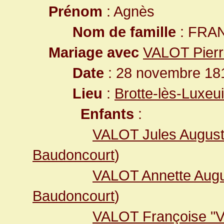
Prénom
: Agnès
Nom de famille
: FRA
Mariage avec
VALOT Pierr
Date
: 28 novembre 181
Lieu
:
Brotte-lès-Luxeu
Enfants
:
VALOT Jules Augus
Baudoncourt
)
VALOT Annette Augu
Baudoncourt
)
VALOT Françoise "Vi