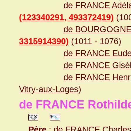
de FRANCE Adélaï
(123340291, 493372419)
(10
de BOURGOGNE R
3315914390)
(1011 - 1076)
de FRANCE Eud
de FRANCE Gisè
de FRANCE Henr
Vitry-aux-Loges
)
de FRANCE Rothild
Père
:
de FRANCE Charles