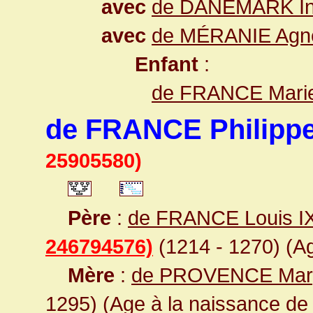
avec
de DANEMARK In
avec
de MÉRANIE Agn
Enfant
:
de FRANCE Mari
de FRANCE Philippe 
25905580)
Père
:
de FRANCE Louis I
246794576)
(1214 - 1270) (Ag
Mère
:
de PROVENCE Marg
1295) (Age à la naissance de l