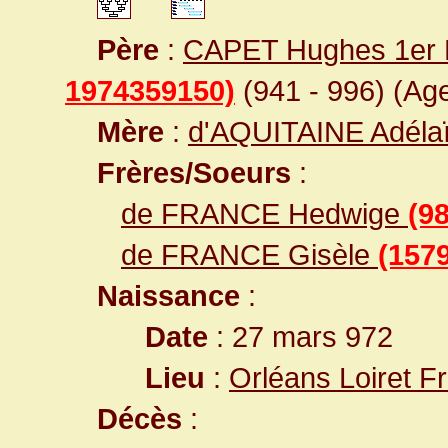
Père
:
CAPET Hughes 1er 
1974359150)
(941 - 996) (Age
Mère
:
d'AQUITAINE Adéla
Frères/Soeurs
:
de FRANCE Hedwige
(9
de FRANCE Gisèle
(157
Naissance
:
Date
: 27 mars 972
Lieu
:
Orléans Loiret F
Décès
: