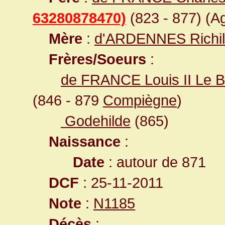
63280878470)
(823 - 877) (Ag
Mère
:
d'ARDENNES Richi
Frères/Soeurs
:
de FRANCE Louis II Le 
(846 - 879
Compiègne
)
Godehilde
(865)
Naissance
:
Date
: autour de 871
DCF
: 25-11-2011
Note
:
N1185
Décès
: