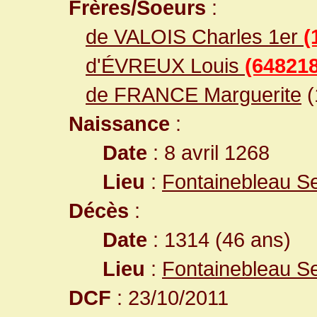
Frères/Soeurs
:
de VALOIS Charles 1er
(
d'ÉVREUX Louis
(648218
de FRANCE Marguerite
(
Naissance
:
Date
: 8 avril 1268
Lieu
:
Fontainebleau S
Décès
:
Date
: 1314 (46 ans)
Lieu
:
Fontainebleau S
DCF
: 23/10/2011