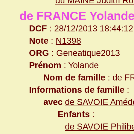
du MAINE Judith Rot
de FRANCE Yoland
DCF
: 28/12/2013 18:44:12
Note
:
N1398
ORG
: Geneatique2013
Prénom
: Yolande
Nom de famille
: de 
Informations de famille
:
avec
de SAVOIE Amédé
Enfants
:
de SAVOIE Philib