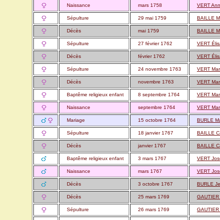
Naissance
mars 1758
VERT Anne
Sépulture
29 mai 1759
BAILLE M
Décès
mai 1759
BAILLE M
Sépulture
27 février 1762
VERT Élis
Décès
février 1762
VERT Élis
Sépulture
24 novembre 1763
VERT Mar
Décès
novembre 1763
VERT Mar
Baptême religieux enfant
8 septembre 1764
VERT Mar
Naissance
septembre 1764
VERT Mar
Mariage
15 octobre 1764
BURLE Ma
Sépulture
18 janvier 1767
BAILLE C
Décès
janvier 1767
BAILLE C
Baptême religieux enfant
3 mars 1767
VERT Jos
Naissance
mars 1767
VERT Jos
Décès
3 octobre 1767
BURLE Je
Décès
25 mars 1769
GAUTIER 
Sépulture
26 mars 1769
GAUTIER 