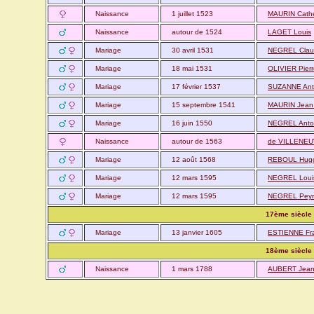
Naissance
1 juillet 1523
MAURIN Cath
Naissance
autour de 1524
LAGET Louis
Mariage
30 avril 1531
NEGREL Clau
Mariage
18 mai 1531
OLIVIER Pierr
Mariage
17 février 1537
SUZANNE Anto
Mariage
15 septembre 1541
MAURIN Jean 
Mariage
16 juin 1550
NEGREL Anto
Naissance
autour de 1563
de VILLENEUV
Mariage
12 août 1568
REBOUL Hug
Mariage
12 mars 1595
NEGREL Louis
Mariage
12 mars 1595
NEGREL Peyr
17ème siècle
Mariage
13 janvier 1605
ESTIENNE Fra
18ème siècle
Naissance
1 mars 1788
AUBERT Jean 