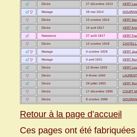
Décès
27 décembre 1813
VERT Lau
Mariage
28 mai 1814
GOUIRAN 
Décès
15 octobre 1814
VERT Mari
Décès
16 avril 1817
VERT Anto
Naissance
27 août 1817
VERT Fra
Décès
12 octobre 1818
CASTELLA
Mariage
4 octobre 1826
VERT Jea
Mariage
4 avril 1831
VERT Ro
Décès
12 février 1833
VERT Loui
Décès
9 février 1840
LAURENT 
Décès
29 juillet 1883
VERT Ro
Décès
17 décembre 1886
COURT Ma
Décès
8 octobre 1888
GOUIRAN 
Retour à la page d'accueil
Ces pages ont été fabriquées 