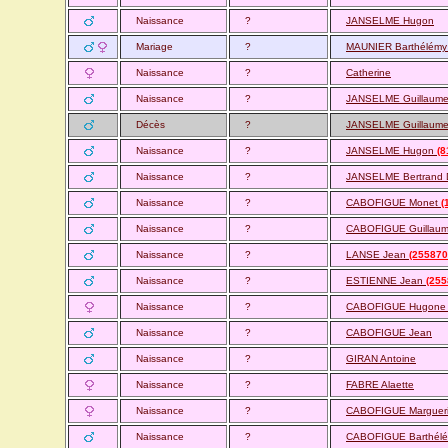
Naissance
?
JANSELME Hugon
Mariage
?
MAUNIER Barthélém
Naissance
?
Catherine
Naissance
?
JANSELME Guillaum
Décès
?
JANSELME Guillaum
Naissance
?
JANSELME Hugon
(8
Naissance
?
JANSELME Bertrand D
Naissance
?
CABOFIGUE Monet
(
Naissance
?
CABOFIGUE Guillau
Naissance
?
LANSE Jean
(255870
Naissance
?
ESTIENNE Jean
(255
Naissance
?
CABOFIGUE Hugon
Naissance
?
CABOFIGUE Jean
Naissance
?
GIRAN Antoine
Naissance
?
FABRE Alaette
Naissance
?
CABOFIGUE Margueri
Naissance
?
CABOFIGUE Barthél