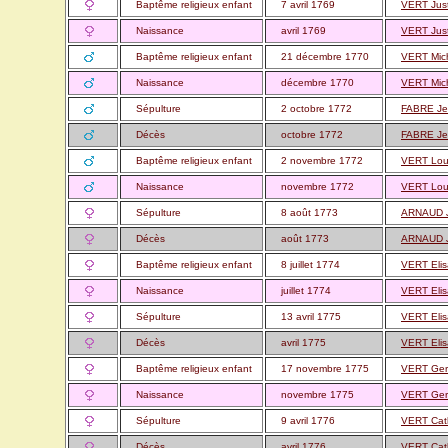
Baptême religieux enfant
7 avril 1769
VERT Just
Naissance
avril 1769
VERT Just
Baptême religieux enfant
21 décembre 1770
VERT Mic
Naissance
décembre 1770
VERT Mic
Sépulture
2 octobre 1772
FABRE Je
Décès
octobre 1772
FABRE Je
Baptême religieux enfant
2 novembre 1772
VERT Loui
Naissance
novembre 1772
VERT Loui
Sépulture
8 août 1773
ARNAUD J
Décès
août 1773
ARNAUD J
Baptême religieux enfant
8 juillet 1774
VERT Elis
Naissance
juillet 1774
VERT Elis
Sépulture
13 avril 1775
VERT Elis
Décès
avril 1775
VERT Elis
Baptême religieux enfant
17 novembre 1775
VERT Ger
Naissance
novembre 1775
VERT Ger
Sépulture
9 avril 1776
VERT Cat
Décès
avril 1776
VERT Cat