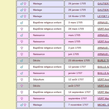
Mariage
26 janvier 1705
GAUTIER 
Mariage
26 janvier 1705
GAUTIER 
Mariage
16 février 1705
LEYDET L
Baptême religieux enfant
3 mars 1705
ARNAUD 
Baptême religieux enfant
28 mars 1705
VERT An
Naissance
mars 1705
ARNAUD 
Naissance
mars 1705
VERT An
Baptême religieux enfant
2 juin 1705
ARNAUD J
Naissance
juin 1705
ARNAUD J
Décès
23 décembre 1705
BURLE T
Baptême religieux enfant
12 janvier 1707
BAILLE A
Naissance
janvier 1707
BAILLE A
Sépulture
12 août 1707
VERT An
Décès
août 1707
VERT An
Baptême religieux enfant
14 septembre 1707
VERT Mar
Naissance
septembre 1707
VERT Mar
Mariage
7 novembre 1707
MICHEL Es