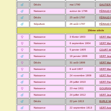
Décès
mai 1790
GAUTIER 
Naissance
autour de 1796
FÉRAUD F
Décès
25 août 1797
FÉRAUD F
Sépulture
26 août 1797
FÉRAUD F
19ème siècle
Naissance
3 février 1803
VERT Mari
Naissance
6 septembre 1804
VERT Mari
Naissance
5 janvier 1805
COURT Ma
Naissance
18 janvier 1806
VERT Jea
Décès
31 août 1806
VERT Mari
Naissance
9 avril 1807
VERT Mari
Naissance
24 novembre 1808
VERT Ro
Naissance
26 juillet 1810
VERT Pier
Naissance
23 mai 1811
GOUIRAN 
Naissance
24 juillet 1812
VERT Jean
Décès
22 juin 1813
BURLE Ma
Naissance
22 septembre 1813
VERT Anto