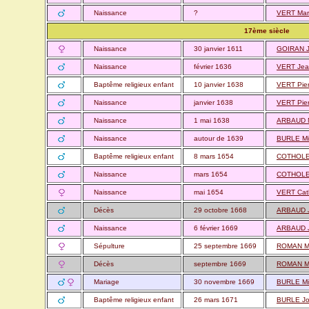
Naissance
?
VERT Mar
17ème siècle
Naissance
30 janvier 1611
GOIRAN 
Naissance
février 1636
VERT Je
Baptême religieux enfant
10 janvier 1638
VERT Pie
Naissance
janvier 1638
VERT Pie
Naissance
1 mai 1638
ARBAUD N
Naissance
autour de 1639
BURLE Mi
Baptême religieux enfant
8 mars 1654
COTHOLE
Naissance
mars 1654
COTHOLE
Naissance
mai 1654
VERT Cat
Décès
29 octobre 1668
ARBAUD J
Naissance
6 février 1669
ARBAUD J
Sépulture
25 septembre 1669
ROMAN M
Décès
septembre 1669
ROMAN M
Mariage
30 novembre 1669
BURLE Mi
Baptême religieux enfant
26 mars 1671
BURLE J