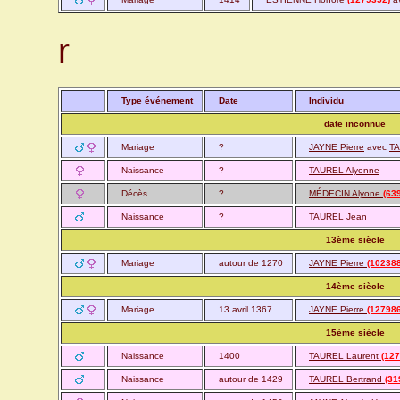
r
Type événement
Date
Individu
date inconnue
Mariage
?
JAYNE Pierre
avec
TA
Naissance
?
TAUREL Alyonne
Décès
?
MÉDECIN Alyone
(63
Naissance
?
TAUREL Jean
13ème siècle
Mariage
autour de 1270
JAYNE Pierre
(10238
14ème siècle
Mariage
13 avril 1367
JAYNE Pierre
(127986
15ème siècle
Naissance
1400
TAUREL Laurent
(12
Naissance
autour de 1429
TAUREL Bertrand
(31