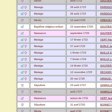
Décès
août 1712
GAUTIER
Mariage
26 août 1715
PARDIGO
Mariage
26 août 1715
PARDIGON
Décès
12 avril 1720
ARBAUD 
Baptême religieux enfant
22 septembre 1720
GAUTIER 
Naissance
septembre 1720
GAUTIER 
Mariage
17 février 1722
VERT Pie
Mariage
27 avril 1722
BURLE Je
Mariage
1 février 1723
BAILLE E
Mariage
7 février 1724
BAILLE L
Mariage
14 février 1724
GAUTIER 
Mariage
12 novembre 1725
DECANIS
Mariage
20 mai 1726
ARNAUD 
Sépulture
23 août 1727
SAMAILLE
Décès
août 1727
SAMAILLE
Naissance
autour de 1731
VERT Jea
Sépulture
11 avril 1732
BONNET M
Décès
avril 1732
BONNET M