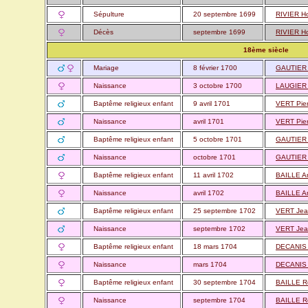
Sépulture
20 septembre 1699
RIVIER H
Décès
septembre 1699
RIVIER H
18ème siècle
Mariage
8 février 1700
GAUTIER
Naissance
3 octobre 1700
LAUGIER V
Baptême religieux enfant
9 avril 1701
VERT Pie
Naissance
avril 1701
VERT Pie
Baptême religieux enfant
5 octobre 1701
GAUTIER 
Naissance
octobre 1701
GAUTIER 
Baptême religieux enfant
11 avril 1702
BAILLE A
Naissance
avril 1702
BAILLE A
Baptême religieux enfant
25 septembre 1702
VERT Je
Naissance
septembre 1702
VERT Je
Baptême religieux enfant
18 mars 1704
DECANIS 
Naissance
mars 1704
DECANIS 
Baptême religieux enfant
30 septembre 1704
BAILLE R
Naissance
septembre 1704
BAILLE R