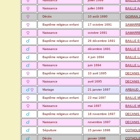
Naissance
juillet 1689
BAILLE A
Naissance
juillet 1689
BAILLE A
Décès
10 août 1690
GOIRAN 
Baptême religieux enfant
17 octobre 1691
SAMARRE
Naissance
octobre 1691
SAMARRE
Baptême religieux enfant
26 décembre 1691
BAILLE E
Naissance
décembre 1691
BAILLE E
Baptême religieux enfant
4 juin 1694
BAILLE L
Naissance
juin 1694
BAILLE L
Baptême religieux enfant
10 avril 1695
DECANIS 
Naissance
avril 1695
DECANIS 
Mariage
21 janvier 1697
ARBAUD J
Baptême religieux enfant
23 mai 1697
BAILLE M
Naissance
mai 1697
BAILLE M
Baptême religieux enfant
18 novembre 1697
DECANIS
Naissance
novembre 1697
DECANIS
Sépulture
15 janvier 1698
COTHOLE
Décès
janvier 1698
COTHOLE