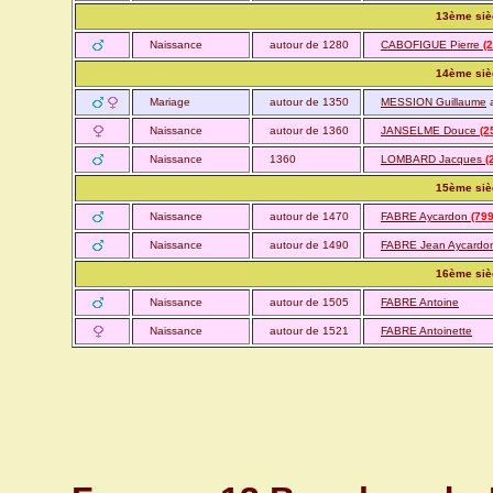
13ème siè
Naissance
autour de 1280
CABOFIGUE Pierre
(
14ème siè
Mariage
autour de 1350
MESSION Guillaume
Naissance
autour de 1360
JANSELME Douce
(2
Naissance
1360
LOMBARD Jacques
(
15ème siè
Naissance
autour de 1470
FABRE Aycardon
(79
Naissance
autour de 1490
FABRE Jean Aycard
16ème siè
Naissance
autour de 1505
FABRE Antoine
Naissance
autour de 1521
FABRE Antoinette