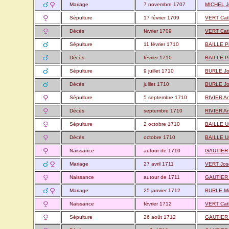
Mariage
7 novembre 1707
MICHEL J
Sépulture
17 février 1709
VERT Cat
Décès
février 1709
VERT Cat
Sépulture
11 février 1710
BAILLE P
Décès
février 1710
BAILLE P
Sépulture
9 juillet 1710
BURLE J
Décès
juillet 1710
BURLE J
Sépulture
5 septembre 1710
RIVIER A
Décès
septembre 1710
RIVIER A
Sépulture
2 octobre 1710
BAILLE U
Décès
octobre 1710
BAILLE U
Naissance
autour de 1710
GAUTIER
Mariage
27 avril 1711
VERT Jo
Naissance
autour de 1711
GAUTIER
Mariage
25 janvier 1712
BURLE Mi
Naissance
février 1712
VERT Cat
Sépulture
26 août 1712
GAUTIER