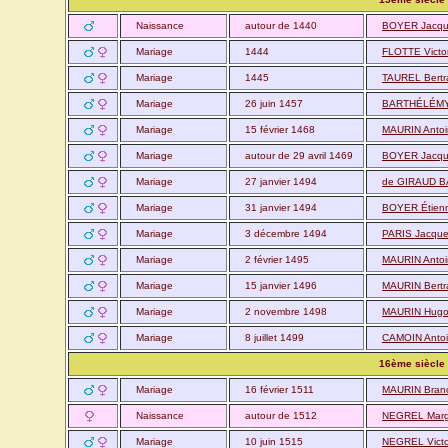
Naissance
autour de 1440
BOYER Jacqu
Mariage
1444
FLOTTE Victo
Mariage
1445
TAUREL Bert
Mariage
26 juin 1457
BARTHÉLÉMY 
Mariage
15 février 1468
MAURIN Anto
Mariage
autour de 29 avril 1469
BOYER Jacqu
Mariage
27 janvier 1494
de GIRAUD B
Mariage
31 janvier 1494
BOYER Étien
Mariage
3 décembre 1494
PARIS Jacqu
Mariage
2 février 1495
MAURIN Anto
Mariage
15 janvier 1496
MAURIN Bertr
Mariage
2 novembre 1498
MAURIN Hug
Mariage
8 juillet 1499
CAMOIN Anto
16ème siècle
Mariage
16 février 1511
MAURIN Bran
Naissance
autour de 1512
NEGREL Marg
Mariage
10 juin 1515
NEGREL Victo