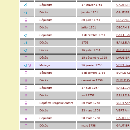
Sépulture
17 janvier 1751
GAUTIER 
Décès
janvier 1751
GAUTIER 
Sépulture
30 juillet 1751
DECANIS 
Décès
juillet 1751
DECANIS 
Sépulture
1 décembre 1751
BAILLE A
Décès
1751
BAILLE A
Décès
16 juillet 1754
ARBAUD J
Décès
15 décembre 1755
LAUGIER V
Mariage
26 janvier 1756
VERT Jea
Sépulture
8 décembre 1756
BURLE Ca
Décès
décembre 1756
BURLE Ca
Sépulture
17 avril 1757
BAILLE A
Décès
avril 1757
BAILLE A
Baptême religieux enfant
20 mars 1758
VERT Anne
Décès
23 mars 1758
VERT Anne
Sépulture
28 mars 1758
GAUTIER 
Décès
mars 1758
GAUTIER 