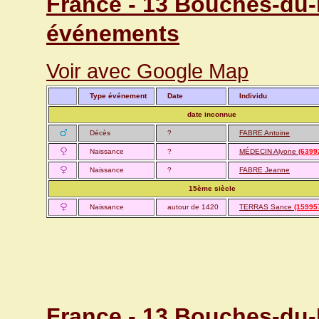
France - 13 Bouches-du-R
événements
Voir avec Google Map
Type événement
Date
Individu
date inconnue
Décès
?
FABRE Antoine
Naissance
?
MÉDECIN Alyone
(6399
Naissance
?
FABRE Jeanne
15ème siècle
Naissance
autour de 1420
TERRAS Sance
(15995
France - 13 Bouches-du-