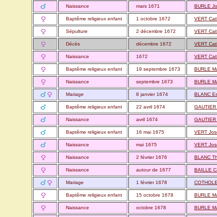
Naissance
mars 1671
BURLE J
Baptême religieux enfant
1 octobre 1672
VERT Cat
Sépulture
2 décembre 1672
VERT Cat
Décès
décembre 1672
VERT Cat
Naissance
1672
VERT Cat
Baptême religieux enfant
19 septembre 1673
BURLE Ma
Naissance
septembre 1673
BURLE Ma
Mariage
8 janvier 1674
BLANC Es
Baptême religieux enfant
22 avril 1674
GAUTIER
Naissance
avril 1674
GAUTIER
Baptême religieux enfant
16 mai 1675
VERT Jo
Naissance
mai 1675
VERT Jo
Naissance
2 février 1676
BLANC Th
Naissance
autour de 1677
BAILLE C
Mariage
1 février 1678
COTHOLE
Baptême religieux enfant
15 octobre 1678
BURLE Ma
Naissance
octobre 1678
BURLE Ma