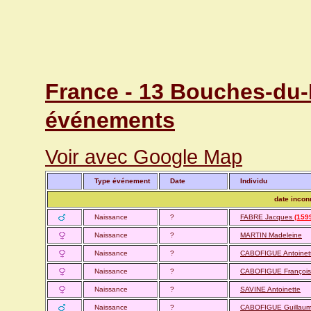
France - 13 Bouches-du-
événements
Voir avec Google Map
Type événement
Date
Individu
date incon
Naissance
?
FABRE Jacques
(159
Naissance
?
MARTIN Madeleine
Naissance
?
CABOFIGUE Antoinet
Naissance
?
CABOFIGUE Françoi
Naissance
?
SAVINE Antoinette
Naissance
?
CABOFIGUE Guillau