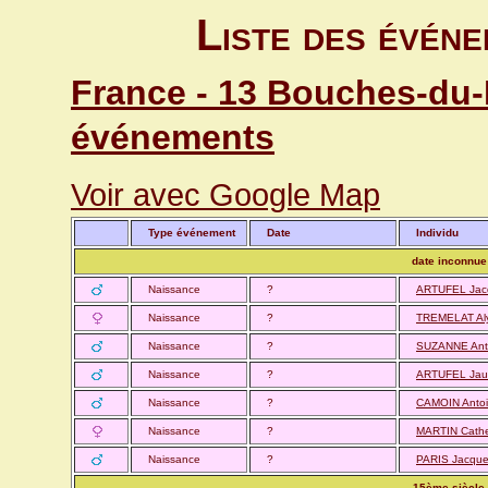
Liste des événe
France - 13 Bouches-du-R
événements
Voir avec Google Map
Type événement
Date
Individu
date inconnue
Naissance
?
ARTUFEL Ja
Naissance
?
TREMELAT Al
Naissance
?
SUZANNE Anto
Naissance
?
ARTUFEL Jau
Naissance
?
CAMOIN Anto
Naissance
?
MARTIN Cathe
Naissance
?
PARIS Jacqu
15ème siècle