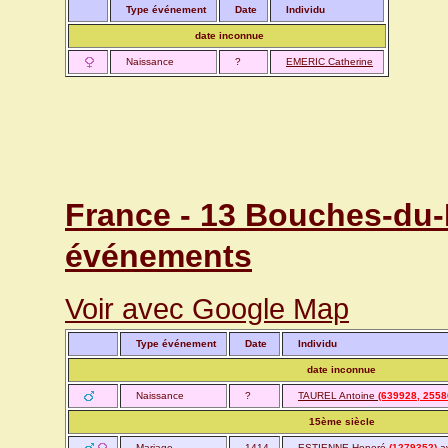
Type événement
Date
Individu
date inconnue
Naissance
?
EMERIC Catherine
France - 13 Bouches-du
événements
Voir avec Google Map
Type événement
Date
Individu
date inconnue
Naissance
?
TAUREL Antoine
(639928, 2558
15ème siècle
Mariage
1414
ESTIENNE Honoré
(1279352)
a