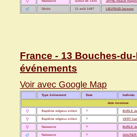
Naissance
autour de 1450
JAYNE Alsacie Hugon
Décès
21 août 1497
LIEUTAUD Jacques
France - 13 Bouches-du-
événements
Voir avec Google Map
Type événement
Date
Individu
date inconnue
Baptême religieux enfant
?
BURLE J
Baptême religieux enfant
?
VERT Cat
Naissance
?
BURLE J
Naissance
?
GAUTIER 