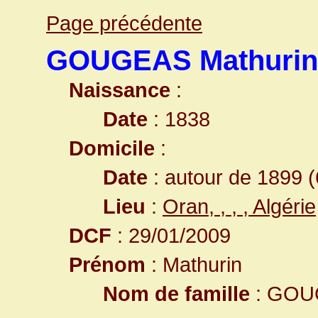
Page précédente
GOUGEAS Mathurin
Naissance
:
Date
: 1838
Domicile
:
Date
: autour de 1899 (
Lieu
:
Oran, , , , Algérie
DCF
: 29/01/2009
Prénom
: Mathurin
Nom de famille
: GOU