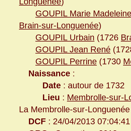
Longuenée
)
GOUPIL Marie Madelein
Brain-sur-Longuenée
)
GOUPIL Urbain
(1726
Br
GOUPIL Jean René
(17
GOUPIL Perrine
(1730
M
Naissance
:
Date
: autour de 1732
Lieu
:
Membrolle-sur-L
La Membrolle-sur-Longuenée
DCF
: 24/04/2013 07:04:41