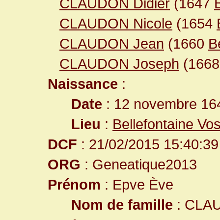
CLAUDON Didier
(1647
CLAUDON Nicole
(1654
CLAUDON Jean
(1660
B
CLAUDON Joseph
(166
Naissance
:
Date
: 12 novembre 16
Lieu
:
Bellefontaine Vo
DCF
: 21/02/2015 15:40:39
ORG
: Geneatique2013
Prénom
: Epve Ève
Nom de famille
: CLA