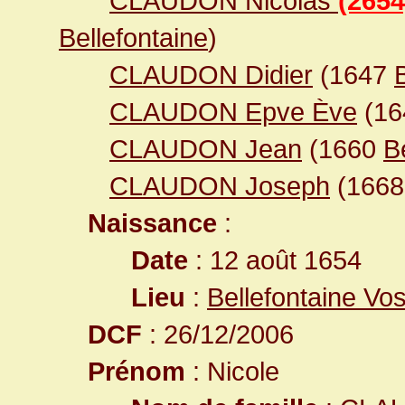
CLAUDON Nicolas
(2654
Bellefontaine
)
CLAUDON Didier
(1647
CLAUDON Epve Ève
(1
CLAUDON Jean
(1660
B
CLAUDON Joseph
(166
Naissance
:
Date
: 12 août 1654
Lieu
:
Bellefontaine Vo
DCF
: 26/12/2006
Prénom
: Nicole