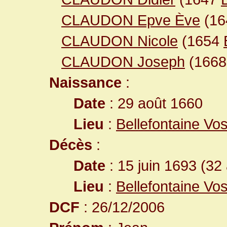
CLAUDON Epve Ève
(1
CLAUDON Nicole
(1654
CLAUDON Joseph
(166
Naissance
:
Date
: 29 août 1660
Lieu
:
Bellefontaine Vo
Décès
:
Date
: 15 juin 1693 (32
Lieu
:
Bellefontaine Vo
DCF
: 26/12/2006