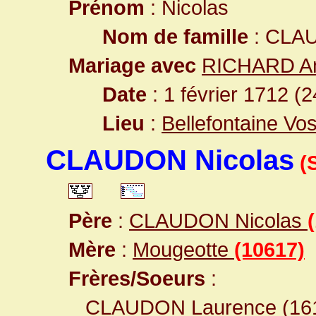
Prénom
: Nicolas
Nom de famille
: CLA
Mariage avec
RICHARD An
Date
: 1 février 1712 (
Lieu
:
Bellefontaine Vo
CLAUDON Nicolas
(
Père
:
CLAUDON Nicolas
Mère
:
Mougeotte
(10617)
Frères/Soeurs
:
CLAUDON Laurence
(16