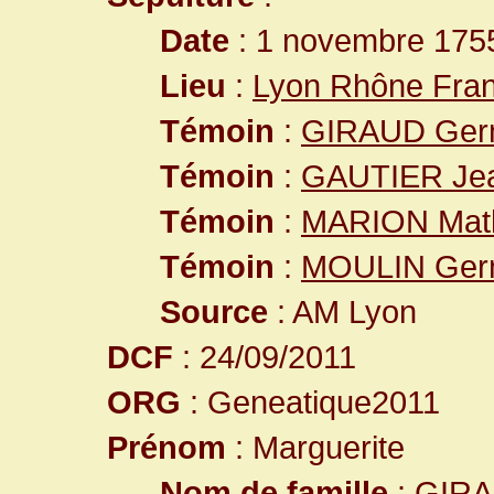
Date
: 1 novembre 1755
Lieu
:
Lyon Rhône Fra
Témoin
:
GIRAUD Ger
Témoin
:
GAUTIER Jea
Témoin
:
MARION Mat
Témoin
:
MOULIN Ger
Source
: AM Lyon
DCF
: 24/09/2011
ORG
: Geneatique2011
Prénom
: Marguerite
Nom de famille
: GIR