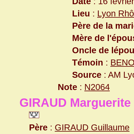
Date
: 16 févrie
Lieu
:
Lyon Rhô
Père de la mar
Mère de l'épo
Oncle de lépo
Témoin
:
BENO
Source
: AM Ly
Note
:
N2064
GIRAUD Marguerite
Père
:
GIRAUD Guillaume