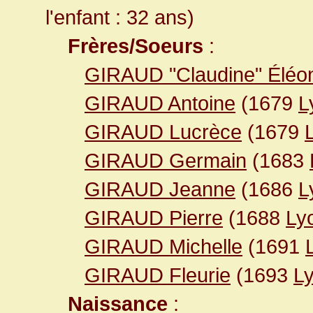
l'enfant : 32 ans)
Frères/Soeurs
:
GIRAUD "Claudine" Éléo
GIRAUD Antoine
(1679
L
GIRAUD Lucrèce
(1679
GIRAUD Germain
(1683
GIRAUD Jeanne
(1686
L
GIRAUD Pierre
(1688
Ly
GIRAUD Michelle
(1691
GIRAUD Fleurie
(1693
L
Naissance
: