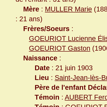
Mère
:
MULLER Marie
(188
: 21 ans)
Frères/Soeurs
:
GOEURIOT Lucienne Éli
GOEURIOT Gaston
(19
Naissance
:
Date
: 21 juin 1903
Lieu
:
Saint-Jean-lès-
Père de l'enfant Décla
Témoin
:
AUBERT Ferd
Témoin
:
GOEURIOT E