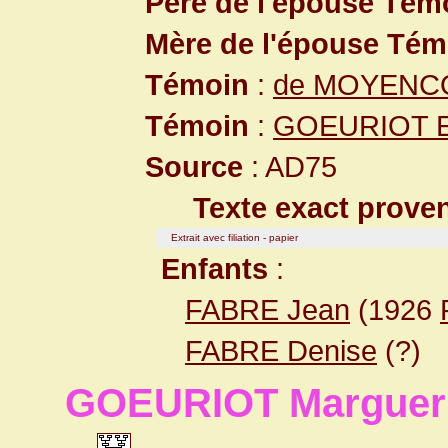
Père de l'épouse Tém
Mère de l'épouse Tém
Témoin
:
de MOYENCO
Témoin
:
GOEURIOT E
Source
: AD75
Texte exact prove
Extrait avec filiation - papier
Enfants
:
FABRE Jean
(1926
FABRE Denise
(?)
GOEURIOT Margueri