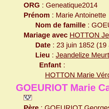
ORG
: Geneatique2014
Prénom
: Marie Antoinette
Nom de famille
: GOE
Mariage avec
HOTTON Jea
Date
: 23 juin 1852 (19
Lieu
:
Jeandelize Meur
Enfant
:
HOTTON Marie Vér
GOEURIOT Marie Ca
Père
:
GOEURIOT George