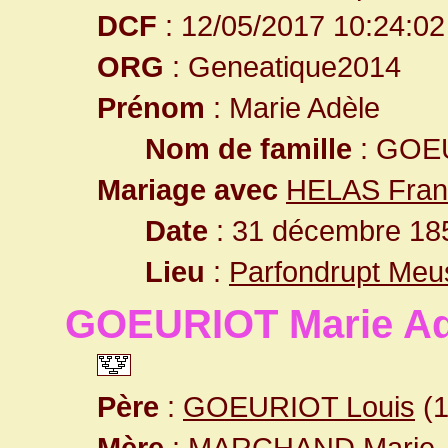
DCF
: 12/05/2017 10:24:02
ORG
: Geneatique2014
Prénom
: Marie Adèle
Nom de famille
: GOE
Mariage avec
HELAS Fran
Date
: 31 décembre 185
Lieu
:
Parfondrupt Meu
GOEURIOT Marie Ad
Père
:
GOEURIOT Louis
(1
Mère
:
MARCHAND Marie 