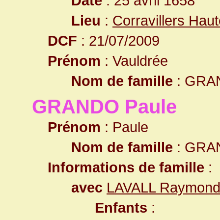
Date
: 25 avril 1658
Lieu
:
Corravillers Hau
DCF
: 21/07/2009
Prénom
: Vauldrée
Nom de famille
: GRA
GRANDO Paule
Prénom
: Paule
Nom de famille
: GRA
Informations de famille
:
avec
LAVALL Raymon
Enfants
: