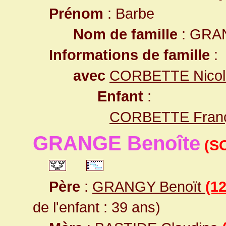
Prénom
: Barbe
Nom de famille
: GRA
Informations de famille
:
avec
CORBETTE Nicol
Enfant
:
CORBETTE Franç
GRANGE Benoîte
(S
Père
:
GRANGY Benoït
(1
de l'enfant : 39 ans)