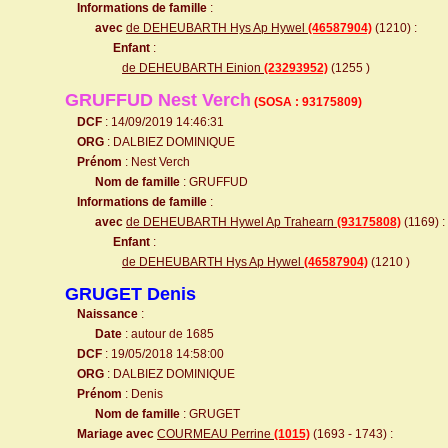
Informations de famille
:
avec
de DEHEUBARTH Hys Ap Hywel
(46587904)
(1210) :
Enfant
:
de DEHEUBARTH Einion
(23293952)
(1255
)
GRUFFUD Nest Verch
(SOSA : 93175809)
DCF
: 14/09/2019 14:46:31
ORG
: DALBIEZ DOMINIQUE
Prénom
: Nest Verch
Nom de famille
: GRUFFUD
Informations de famille
:
avec
de DEHEUBARTH Hywel Ap Trahearn
(93175808)
(1169) :
Enfant
:
de DEHEUBARTH Hys Ap Hywel
(46587904)
(1210
)
GRUGET Denis
Naissance
:
Date
: autour de 1685
DCF
: 19/05/2018 14:58:00
ORG
: DALBIEZ DOMINIQUE
Prénom
: Denis
Nom de famille
: GRUGET
Mariage avec
COURMEAU Perrine
(1015)
(1693 - 1743) :