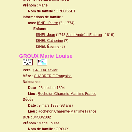
Prénom
: Marie
Nom de famille
: GROUSSET
Informations de famille
:
avec
ISNEL Pierre
(? - 1774) :
Enfants
:
ISNEL Jean
(1748
Saint-André-d'Embrun
- 1819)
ISNEL Catherine
(?)
ISNEL Étienne
(?)
GROUX Marie Louise
Père
:
GROUX Xavier
Mère
:
CHABRERIE Françoise
Naissance
:
Date
: 28 octobre 1894
Lieu
:
Rochefort Charente-Maritime France
Décès
:
Date
: 9 mars 1988 (93 ans)
Lieu
:
Rochefort Charente-Maritime France
DCF
: 04/08/2002
Prénom
: Marie Louise
Nom de famille
: GROUX