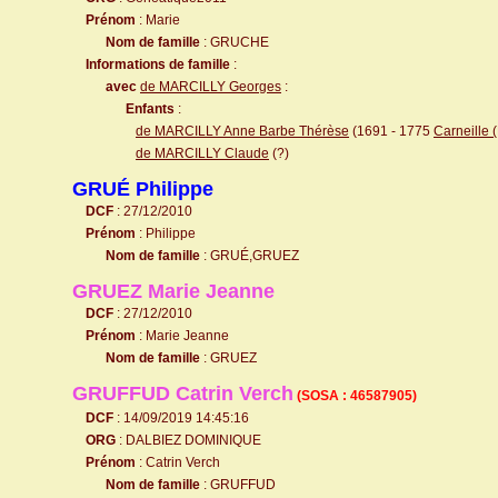
Prénom
: Marie
Nom de famille
: GRUCHE
Informations de famille
:
avec
de MARCILLY Georges
:
Enfants
:
de MARCILLY Anne Barbe Thérèse
(1691 - 1775
Carneille 
de MARCILLY Claude
(?)
GRUÉ Philippe
DCF
: 27/12/2010
Prénom
: Philippe
Nom de famille
: GRUÉ,GRUEZ
GRUEZ Marie Jeanne
DCF
: 27/12/2010
Prénom
: Marie Jeanne
Nom de famille
: GRUEZ
GRUFFUD Catrin Verch
(SOSA : 46587905)
DCF
: 14/09/2019 14:45:16
ORG
: DALBIEZ DOMINIQUE
Prénom
: Catrin Verch
Nom de famille
: GRUFFUD