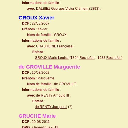
Informations de famille
:
avec
DALBIEZ Georges Victor Clément
(1893) :
GROUX Xavier
DCF
: 22/03/2007
Prénom
: Xavier
Nom de famille
: GROUX
Informations de famille
:
avec
CHABRERIE Françoise
:
Enfant
:
GROUX Marie Louise
(1894
Rochefort
- 1988
Rochefort
)
de GROVILLE Marguerite
DCF
: 10/08/2002
Prénom
: Marguerite
Nom de famille
: de GROVILLE
Informations de famille
:
avec
de RENTY Arnould III
:
Enfant
:
de RENTY Jacques I
(?)
GRUCHE Marie
DCF
: 29-08-2011
ORG
: Geneatique2011