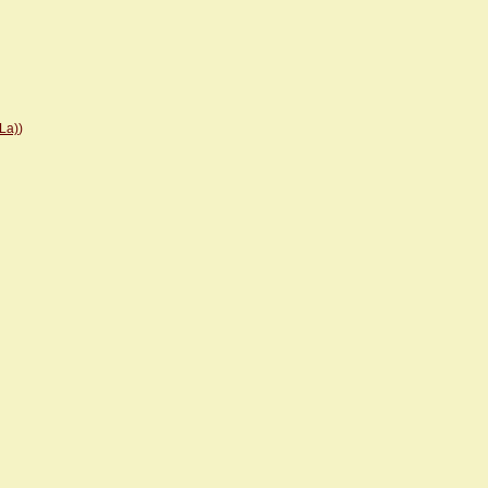
(La)
)