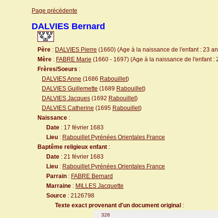
Page précédente
DALVIES Bernard
Père
:
DALVIES Pierre
(1660) (Age à la naissance de l'enfant : 23 an
Mère
:
FABRE Marie
(1660 - 1697) (Age à la naissance de l'enfant : 
Frères/Soeurs
:
DALVIES Anne
(1686
Rabouillet
)
DALVIES Guillemette
(1689
Rabouillet
)
DALVIES Jacques
(1692
Rabouillet
)
DALVIES Catherine
(1695
Rabouillet
)
Naissance
:
Date
: 17 février 1683
Lieu
:
Rabouillet Pyrénées Orientales France
Baptême religieux enfant
:
Date
: 21 février 1683
Lieu
:
Rabouillet Pyrénées Orientales France
Parrain
:
FABRE Bernard
Marraine
:
MILLES Jacquette
Source
: 2126798
Texte exact provenant d'un document original
:
328