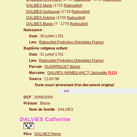
DALBIES Marie
(1715
Rabouillet
)
DALBIES Guillaume
(1718
Rabouillet
)
DALBIES Antoine
(1720
Rabouillet
)
DALBIES Blaise
(? - 1776
Rabouillet
)
Naissance
:
Date
: 30 juillet 1701
Lieu
:
Rabouillet Pyrénées Orientales France
Baptême religieux enfant
:
Date
: 31 juillet 1701
Lieu
:
Rabouillet Pyrénées Orientales France
Parrain
:
GUARRIGUET Blaise
Marraine
:
DALVIES (ARMEILHAC?) Jacquette
(513)
Source
: 2126798
Texte exact provenant d'un document original
:
445
DCF
: 20/06/2005
Prénom
: Blaise
Nom de famille
: DALVIES
DALVIES Catherine
Père
:
DALVIES Pierre