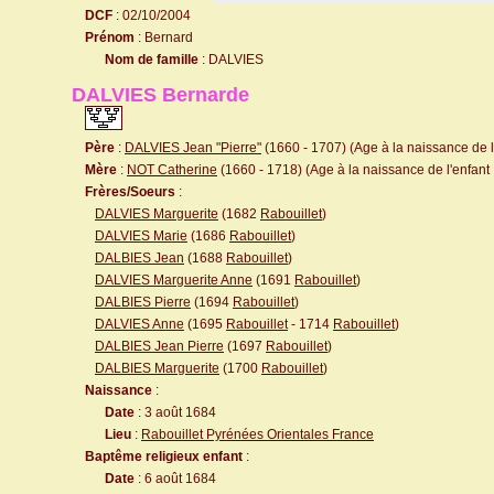
DCF
: 02/10/2004
Prénom
: Bernard
Nom de famille
: DALVIES
DALVIES Bernarde
Père
:
DALVIES Jean "Pierre"
(1660 - 1707) (Age à la naissance de l'
Mère
:
NOT Catherine
(1660 - 1718) (Age à la naissance de l'enfant 
Frères/Soeurs
:
DALVIES Marguerite
(1682
Rabouillet
)
DALVIES Marie
(1686
Rabouillet
)
DALBIES Jean
(1688
Rabouillet
)
DALVIES Marguerite Anne
(1691
Rabouillet
)
DALBIES Pierre
(1694
Rabouillet
)
DALVIES Anne
(1695
Rabouillet
- 1714
Rabouillet
)
DALBIES Jean Pierre
(1697
Rabouillet
)
DALBIES Marguerite
(1700
Rabouillet
)
Naissance
:
Date
: 3 août 1684
Lieu
:
Rabouillet Pyrénées Orientales France
Baptême religieux enfant
:
Date
: 6 août 1684