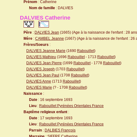
Prénom
: Catherine
Nom de famille
: DALVIES
DALVIES Catherine
Père
:
DALVIES Jean
(1665) (Age à la naissance de l'enfant : 28 ans
Mère
:
CAMBEL Jeanne
(1667) (Age à la naissance de l'enfant : 26 
Frères/Soeurs
:
DALVIES Jeanne Marie
(1690
Rabouillet
)
DALVIES Mathieu
(1696
Rabouillet
- 1713
Rabouillet
)
DALVIES Jean Pierre
(1699
Rabouillet
- 1778
Rabouillet
)
DALVIES Joseph
(1703
Rabouillet
)
DALVIES Jean Paul
(1708
Rabouillet
)
DALVIES Anne
(1713
Rabouillet
)
DALVIES Marie
(? - 1708
Rabouillet
)
Naissance
:
Date
: 16 septembre 1693
Lieu
:
Rabouillet Pyrénées Orientales France
Baptême religieux enfant
:
Date
: 17 septembre 1693
Lieu
:
Rabouillet Pyrénées Orientales France
Parrain
:
DALBIES François
Marraine
:
SIFFRE Catherine