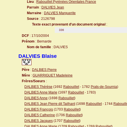
Lieu
:
Rabouillet Pyrénées Orientales France
Parrain
:
DALVIES Jean
Marraine
:
DALVIES Marguerite
Source
: 2126798
Texte exact provenant d'un document original
:
336
DCF
: 17/10/2004
Prénom
: Bernarde
Nom de famille
: DALVIES
DALVIES Blaise
Père
:
DALBIES Pierre
Mère
:
GUARRIGUET Madeleine
Frères/Soeurs
:
DALBIES Thérèse
(1692
Rabouillet
- 1782
Prats-de-Sournia
)
DALBIES Anne Marie
(1697
Rabouillet
- 1783)
DALBIES Anne
(1698
Rabouillet
)
DALBIES Jean Pierre dit Tailhant
(1698
Rabouillet
- 1744
Rabouill
DALBIES François
(1703
Rabouillet
)
DALBIES Catherine
(1706
Rabouillet
)
DALBIES Jacques
(1707
Rabouillet
)
DALBIES Anne Marie
(1709
Rabouillet
- 1769
Rabouillet
)