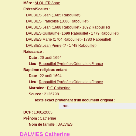
Mère
:
ALQUIER Anne
Frères/Soeurs
:
DALBIES Jean
(1685
Rabouillet
)
DALBIES Françoise
(1686
Rabouillet
)
DALBIES Jean
(1688
Rabouillet
- 1692
Rabouillet
)
DALBIES Guillaume
(1699
Rabouillet
- 1779
Rabouillet
)
DALBIES Marie
(1704
Rabouillet
- 1783
Rabouillet
)
DALBIES Jean Pierre
(? - 1748
Rabouillet
)
Naissance
:
Date
: 20 août 1694
Lieu
:
Rabouillet Pyrénées Orientales France
Baptême religieux enfant
:
Date
: 22 août 1694
Lieu
:
Rabouillet Pyrénées Orientales France
Marraine
:
PIC Catherine
Source
: 2126798
Texte exact provenant d'un document original
:
398
DCF
: 13/01/2005
Prénom
: Catherine
Nom de famille
: DALVIES
DALVIES Catherine