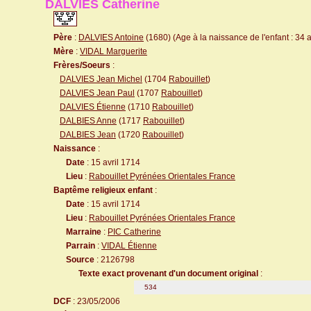
DALVIES Catherine
Père
:
DALVIES Antoine
(1680) (Age à la naissance de l'enfant : 34 
Mère
:
VIDAL Marguerite
Frères/Soeurs
:
DALVIES Jean Michel
(1704
Rabouillet
)
DALVIES Jean Paul
(1707
Rabouillet
)
DALVIES Étienne
(1710
Rabouillet
)
DALBIES Anne
(1717
Rabouillet
)
DALBIES Jean
(1720
Rabouillet
)
Naissance
:
Date
: 15 avril 1714
Lieu
:
Rabouillet Pyrénées Orientales France
Baptême religieux enfant
:
Date
: 15 avril 1714
Lieu
:
Rabouillet Pyrénées Orientales France
Marraine
:
PIC Catherine
Parrain
:
VIDAL Étienne
Source
: 2126798
Texte exact provenant d'un document original
:
534
DCF
: 23/05/2006