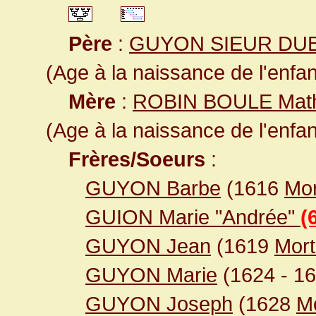
Père
:
GUYON SIEUR DU
(Age à la naissance de l'enfan
Mère
:
ROBIN BOULE Math
(Age à la naissance de l'enfan
Frères/Soeurs
:
GUYON Barbe
(1616
Mor
GUION Marie "Andrée"
(
GUYON Jean
(1619
Mor
GUYON Marie
(1624
- 1
GUYON Joseph
(1628
M