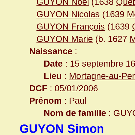
GUYON Noël
(1638
Que
GUYON Nicolas
(1639
M
GUYON François
(1639
GUYON Marie
(b. 1627
M
Naissance
:
Date
: 15 septembre 1
Lieu
:
Mortagne-au-Per
DCF
: 05/01/2006
Prénom
: Paul
Nom de famille
: GUY
GUYON Simon