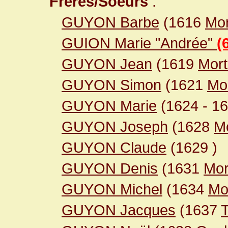
Frères/Soeurs
:
GUYON Barbe
(1616
Mor
GUION Marie "Andrée"
(
GUYON Jean
(1619
Mor
GUYON Simon
(1621
Mo
GUYON Marie
(1624
- 1
GUYON Joseph
(1628
M
GUYON Claude
(1629
)
GUYON Denis
(1631
Mor
GUYON Michel
(1634
Mo
GUYON Jacques
(1637