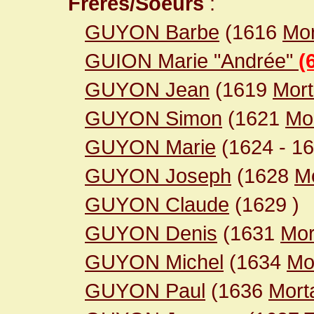
Frères/Soeurs
:
GUYON Barbe
(1616
Mor
GUION Marie "Andrée"
(
GUYON Jean
(1619
Mor
GUYON Simon
(1621
Mo
GUYON Marie
(1624
- 1
GUYON Joseph
(1628
M
GUYON Claude
(1629
)
GUYON Denis
(1631
Mor
GUYON Michel
(1634
Mo
GUYON Paul
(1636
Mort