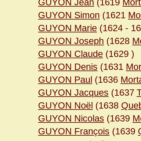
GUYON Jean
(1619
Mor
GUYON Simon
(1621
Mo
GUYON Marie
(1624
- 1
GUYON Joseph
(1628
M
GUYON Claude
(1629
)
GUYON Denis
(1631
Mor
GUYON Paul
(1636
Mort
GUYON Jacques
(1637
GUYON Noël
(1638
Que
GUYON Nicolas
(1639
M
GUYON François
(1639