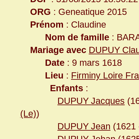
ORG
: Geneatique 2015
Prénom
: Claudine
Nom de famille
: BAR
Mariage avec
DUPUY Cla
Date
: 9 mars 1618
Lieu
:
Firminy Loire Fr
Enfants
:
DUPUY Jacques
(1
(Le)
)
DUPUY Jean
(1621 
DUPUY Jehan
(162