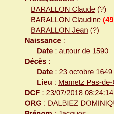
BARALLON Claude
(?)
BARALLON Claudine
(49
BARALLON Jean
(?)
Naissance
:
Date
: autour de 1590
Décès
:
Date
: 23 octobre 1649
Lieu
:
Mametz Pas-de-C
DCF
: 23/07/2018 08:24:14
ORG
: DALBIEZ DOMINI
Prénom
: Jacques