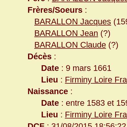
Frères/Soeurs
:
BARALLON Jacques
(15
BARALLON Jean
(?)
BARALLON Claude
(?)
Décès
:
Date
: 9 mars 1661
Lieu
:
Firminy Loire Fr
Naissance
:
Date
: entre 1583 et 15
Lieu
:
Firminy Loire Fr
DCF
: 31/08/2015 18:56:22