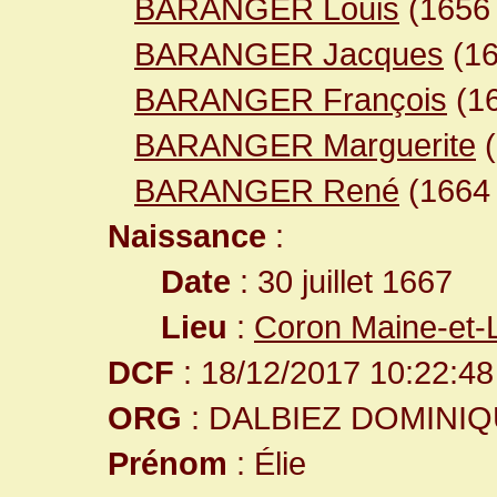
BARANGER Louis
(165
BARANGER Jacques
(1
BARANGER François
(1
BARANGER Marguerite
(
BARANGER René
(166
Naissance
:
Date
: 30 juillet 1667
Lieu
:
Coron Maine-et-
DCF
: 18/12/2017 10:22:48
ORG
: DALBIEZ DOMINI
Prénom
: Élie