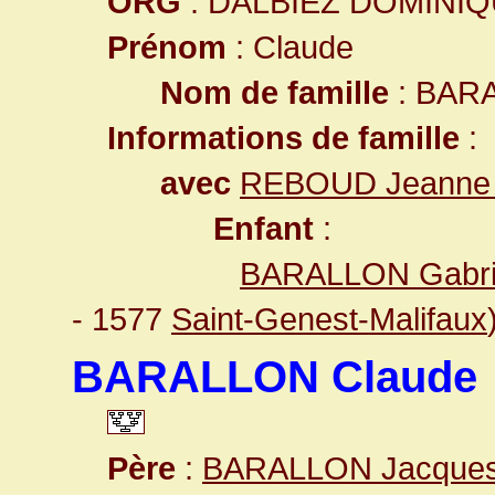
ORG
: DALBIEZ DOMINI
Prénom
: Claude
Nom de famille
: BAR
Informations de famille
:
avec
REBOUD Jeann
Enfant
:
BARALLON Gabri
- 1577
Saint-Genest-Malifaux
BARALLON Claude
Père
:
BARALLON Jacque