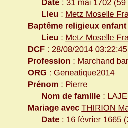
Date
: 31 mai 1702 (59
Lieu
:
Metz Moselle Fr
Baptême religieux enfant
Lieu
:
Metz Moselle Fr
DCF
: 28/08/2014 03:22:45
Profession
: Marchand ban
ORG
: Geneatique2014
Prénom
: Pierre
Nom de famille
: LAJ
Mariage avec
THIRION Ma
Date
: 16 février 1665 