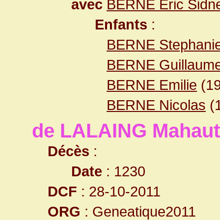
avec
BERNE Eric Sidne
Enfants
:
BERNE Stephani
BERNE Guillaum
BERNE Emilie
(19
BERNE Nicolas
(
de LALAING Mahaut
Décès
:
Date
: 1230
DCF
: 28-10-2011
ORG
: Geneatique2011