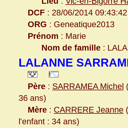
Lieu
:
Vic-en-Bigorre 
DCF
: 28/06/2014 09:43:42
ORG
: Geneatique2013
Prénom
: Marie
Nom de famille
: LAL
LALANNE SARRAME
Père
:
SARRAMEA Michel
(
36 ans)
Mère
:
CARRERE Jeanne
(
l'enfant : 34 ans)