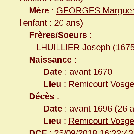
Mère
:
GEORGES Marguer
l'enfant : 20 ans)
Frères/Soeurs
:
LHUILLIER Joseph
(1675
Naissance
:
Date
: avant 1670
Lieu
:
Remicourt Vosge
Décès
:
Date
: avant 1696 (26 
Lieu
:
Remicourt Vosge
DCF
: 25/09/2018 16:22:43