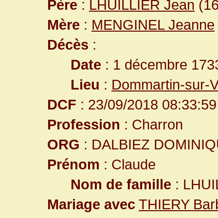
Père
:
LHUILLIER Jean
(16
Mère
:
MENGINEL Jeanne
Décès
:
Date
: 1 décembre 173
Lieu
:
Dommartin-sur-V
DCF
: 23/09/2018 08:33:59
Profession
: Charron
ORG
: DALBIEZ DOMINI
Prénom
: Claude
Nom de famille
: LHUI
Mariage avec
THIERY Bar