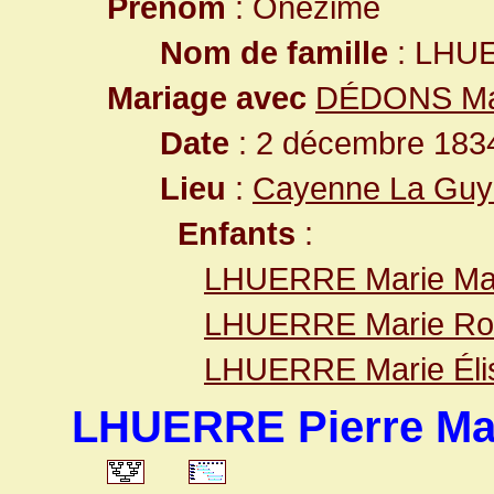
Prénom
: Onézime
Nom de famille
: LHU
Mariage avec
DÉDONS Mari
Date
: 2 décembre 183
Lieu
:
Cayenne La Guy
Enfants
:
LHUERRE Marie Made
LHUERRE Marie Ros
LHUERRE Marie Éli
LHUERRE Pierre Mar