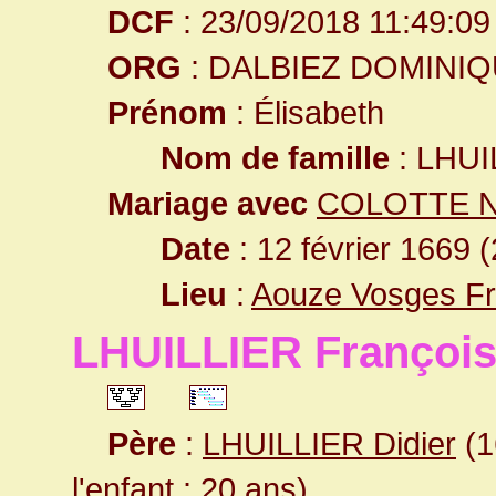
DCF
: 23/09/2018 11:49:09
ORG
: DALBIEZ DOMINI
Prénom
: Élisabeth
Nom de famille
: LHUI
Mariage avec
COLOTTE Ni
Date
: 12 février 1669 
Lieu
:
Aouze Vosges F
LHUILLIER Françoi
Père
:
LHUILLIER Didier
(1
l'enfant : 20 ans)