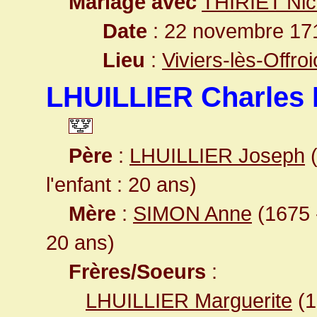
Mariage avec
THIRIET Nic
Date
: 22 novembre 171
Lieu
:
Viviers-lès-Offr
LHUILLIER Charles 
Père
:
LHUILLIER Joseph
(
l'enfant : 20 ans)
Mère
:
SIMON Anne
(1675 -
20 ans)
Frères/Soeurs
:
LHUILLIER Marguerite
(