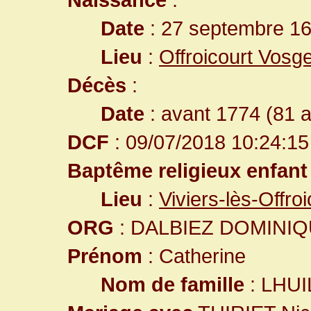
Date
: 27 septembre 1
Lieu
:
Offroicourt Vosg
Décès
:
Date
: avant 1774 (81 
DCF
: 09/07/2018 10:24:15
Baptême religieux enfant
Lieu
:
Viviers-lès-Offr
ORG
: DALBIEZ DOMINI
Prénom
: Catherine
Nom de famille
: LHUI