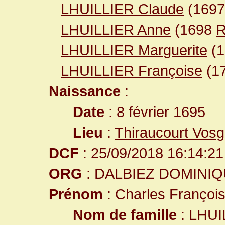
LHUILLIER Claude
(169
LHUILLIER Anne
(1698
R
LHUILLIER Marguerite
(
LHUILLIER Françoise
(17
Naissance
:
Date
: 8 février 1695
Lieu
:
Thiraucourt Vos
DCF
: 25/09/2018 16:14:21
ORG
: DALBIEZ DOMINI
Prénom
: Charles Françoi
Nom de famille
: LHUI