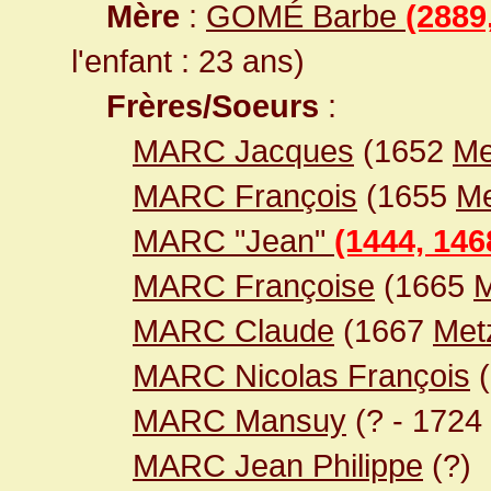
Mère
:
GOMÉ Barbe
(2889
l'enfant : 23 ans)
Frères/Soeurs
:
MARC Jacques
(1652
Me
MARC François
(1655
Me
MARC "Jean"
(1444, 146
MARC Françoise
(1665
M
MARC Claude
(1667
Met
MARC Nicolas François
(
MARC Mansuy
(? - 1724
MARC Jean Philippe
(?)