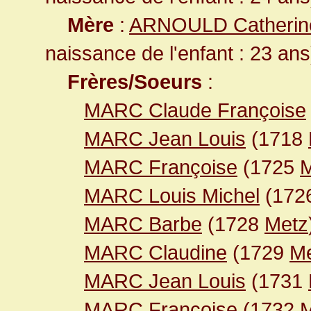
Mère
:
ARNOULD Catheri
naissance de l'enfant : 23 ans
Frères/Soeurs
:
MARC Claude Françoise
MARC Jean Louis
(1718
MARC Françoise
(1725
M
MARC Louis Michel
(172
MARC Barbe
(1728
Metz
MARC Claudine
(1729
M
MARC Jean Louis
(1731
MARC Françoise
(1732
M