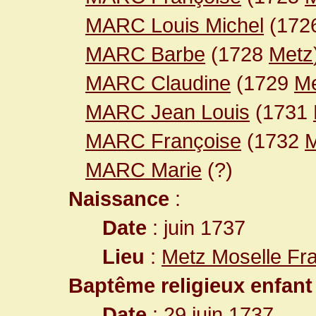
MARC Louis Michel
(172
MARC Barbe
(1728
Metz
MARC Claudine
(1729
M
MARC Jean Louis
(1731
MARC Françoise
(1732
M
MARC Marie
(?)
Naissance
:
Date
: juin 1737
Lieu
:
Metz Moselle Fr
Baptême religieux enfant
Date
: 29 juin 1737