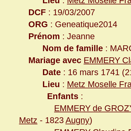
Lieu
:
Metz Moselle Fr
DCF
: 19/03/2007
ORG
: Geneatique2014
Prénom
: Jeanne
Nom de famille
: MAR
Mariage avec
EMMERY Cl
Date
: 16 mars 1741 (2
Lieu
:
Metz Moselle Fr
Enfants
:
EMMERY de GROZYE
Metz
- 1823
Augny
)