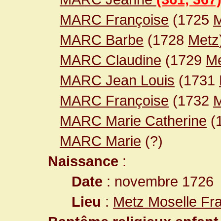
MARC Françoise
(1725
M
MARC Barbe
(1728
Metz
MARC Claudine
(1729
M
MARC Jean Louis
(1731
MARC Françoise
(1732
M
MARC Marie Catherine
(
MARC Marie
(?)
Naissance
:
Date
: novembre 1726
Lieu
:
Metz Moselle Fr