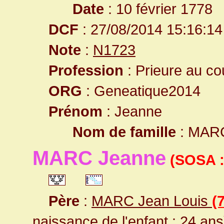
Date
: 10 février 1778
DCF
: 27/08/2014 15:16:14
Note
:
N1723
Profession
: Prieure au c
ORG
: Geneatique2014
Prénom
: Jeanne
Nom de famille
: MAR
MARC Jeanne
(SOSA :
Père
:
MARC Jean Louis
(
naissance de l'enfant : 24 ans