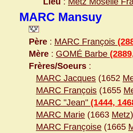
Lieu
:
Metz Moselle Fr
MARC Mansuy
Père
:
MARC François
(28
Mère
:
GOMÉ Barbe
(2889
Frères/Soeurs
:
MARC Jacques
(1652
Me
MARC François
(1655
Me
MARC "Jean"
(1444, 146
MARC Marie
(1663
Metz
MARC Françoise
(1665
M