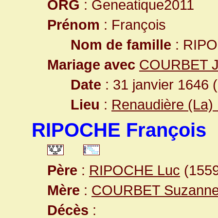
ORG
: Geneatique2011
Prénom
: François
Nom de famille
: RIP
Mariage avec
COURBET J
Date
: 31 janvier 1646 
Lieu
:
Renaudière (La) 
RIPOCHE François
Père
:
RIPOCHE Luc
(1559
Mère
:
COURBET Suzann
Décès
: