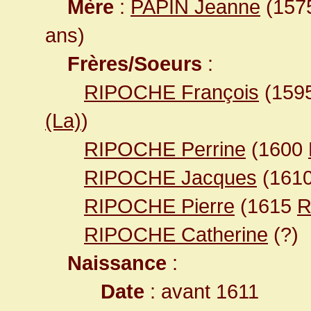
Mère
:
PAPIN Jeanne
(1575
ans)
Frères/Soeurs
:
RIPOCHE François
(159
(La)
)
RIPOCHE Perrine
(1600
RIPOCHE Jacques
(161
RIPOCHE Pierre
(1615
R
RIPOCHE Catherine
(?)
Naissance
:
Date
: avant 1611