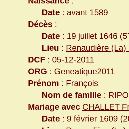
Naissance
:
Date
: avant 1589
Décès
:
Date
: 19 juillet 1646 (
Lieu
:
Renaudière (La) 
DCF
: 05-12-2011
ORG
: Geneatique2011
Prénom
: François
Nom de famille
: RIP
Mariage avec
CHALLET Fr
Date
: 9 février 1609 (