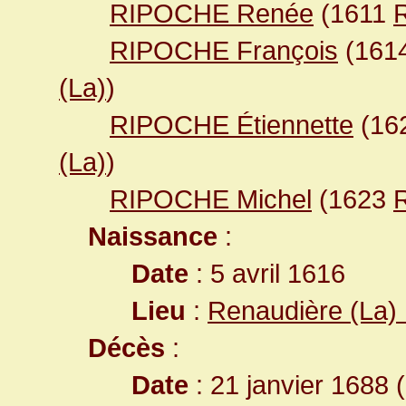
RIPOCHE Renée
(1611
R
RIPOCHE François
(161
(La)
)
RIPOCHE Étiennette
(16
(La)
)
RIPOCHE Michel
(1623
R
Naissance
:
Date
: 5 avril 1616
Lieu
:
Renaudière (La) 
Décès
:
Date
: 21 janvier 1688 