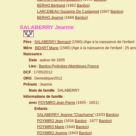
BERHO Bertrand
(1662
Bardos
)
LARCEBEAU Suzanne De Castagnet
(1667
Bardos
)
BERHO Jeanne
(1668
Bardos
)
SALABERRY Jeanne
Père
:
SALABERRY Bernard
(1580) (Age à la naissance de l'enfant 
Mère
:
BIDART Marie
(1580) (Age à la naissance de l'enfant : 25 ans
Naissance
:
Date
: autour de 1605
Lieu
:
Bardos Pyrénées Atlantiques France
DCF
: 17/05/2012
ORG
: Geneatique2012
Prénom
: Jeanne
Nom de famille
: SALABERRY
Informations de famille
:
avec
POYMIRO Jean Pierre
(1605 - 1651) :
Enfants
:
SALABERRY Jeanne "Chacharne"
(1633
Bardos
)
POYMIRO Jean
(1634
Bardos
- 1677
Bardos
)
POYMIRO Marie
(1640
Bardos
)
POYMIRO Jeanne
(1643
Bardos
)