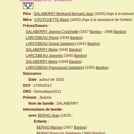
Père
:
SALABERRY Bertrand Bernard Jean
(1605) (Age à la naissanc
Mère
:
CRUTCHETTE Marie
(1605) (Age à la naissance de l'enfant :
Frères/Soeurs
:
SALABERRY Jeanne Crutchette
(1637
Bardos
- 1696
Bardos
)
LARCEBEAU Pierre
(1639
Bardos
)
LARCEBEAU Grassi Salaberry
(1642
Bardos
)
SALABERRY Marie
(1645
Bardos
)
LARCEBEAU Joannès
(1645
Bardos
)
SALABERRY Marie
(1649
Bardos
)
LARCEBEAU Franciscum Salaberry
(1655
Bardos
)
Naissance
:
Date
: autour de 1625
DCF
: 17/05/2012
ORG
: Geneatique2012
Prénom
: Jeanne
Nom de famille
: SALABERRY
Informations de famille
:
avec
BERHO Jean
(1625) :
Enfants
:
BERHO Mariam
(1657
Bardos
)
BERHO François Salaberry
(1660
Bardos
)