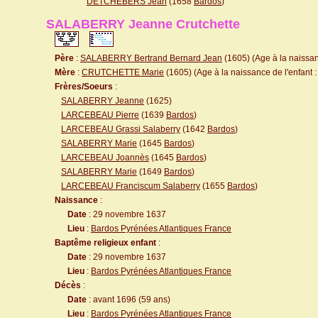
DETCHEBERS Jean
(1658
Bardos
)
SALABERRY Jeanne Crutchette
Père
:
SALABERRY Bertrand Bernard Jean
(1605) (Age à la naissanc
Mère
:
CRUTCHETTE Marie
(1605) (Age à la naissance de l'enfant :
Frères/Soeurs
:
SALABERRY Jeanne
(1625)
LARCEBEAU Pierre
(1639
Bardos
)
LARCEBEAU Grassi Salaberry
(1642
Bardos
)
SALABERRY Marie
(1645
Bardos
)
LARCEBEAU Joannès
(1645
Bardos
)
SALABERRY Marie
(1649
Bardos
)
LARCEBEAU Franciscum Salaberry
(1655
Bardos
)
Naissance
:
Date
: 29 novembre 1637
Lieu
:
Bardos Pyrénées Atlantiques France
Baptême religieux enfant
:
Date
: 29 novembre 1637
Lieu
:
Bardos Pyrénées Atlantiques France
Décès
:
Date
: avant 1696 (59 ans)
Lieu
:
Bardos Pyrénées Atlantiques France