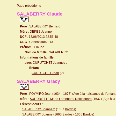
Page précédente
SALABERRY Claude
Père
:
SALABERRY Bernard
Mère
:
DEPES Jeanne
DCF
: 13/06/2013 22:56:48
ORG
: Geneatique2013
Prénom
: Claude
Nom de famille
: SALABERRY
Informations de famille
:
avec
CURUTCHET Joannes
:
Enfant
:
CURUTCHET Jean
(?)
SALABERRY Gracy
Père
:
POYMIRO Jean
(1634 - 1677) (Age à la naissance de l'enfant 
Mère
:
SUHUBIETTE Marie Larcebeau Detchepare
(1637) (Age à la 
Frères/Soeurs
:
SALABERRY Joannam
(1657
Bardos
)
SALABERRY Joanne
(1660
Bardos
- 1665
Bardos
)