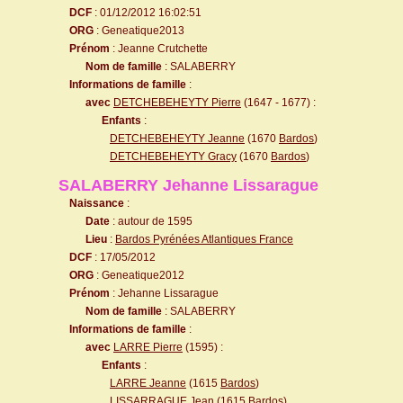
DCF
: 01/12/2012 16:02:51
ORG
: Geneatique2013
Prénom
: Jeanne Crutchette
Nom de famille
: SALABERRY
Informations de famille
:
avec
DETCHEBEHEYTY Pierre
(1647 - 1677) :
Enfants
:
DETCHEBEHEYTY Jeanne
(1670
Bardos
)
DETCHEBEHEYTY Gracy
(1670
Bardos
)
SALABERRY Jehanne Lissarague
Naissance
:
Date
: autour de 1595
Lieu
:
Bardos Pyrénées Atlantiques France
DCF
: 17/05/2012
ORG
: Geneatique2012
Prénom
: Jehanne Lissarague
Nom de famille
: SALABERRY
Informations de famille
:
avec
LARRE Pierre
(1595) :
Enfants
:
LARRE Jeanne
(1615
Bardos
)
LISSARRAGUE Jean
(1615
Bardos
)