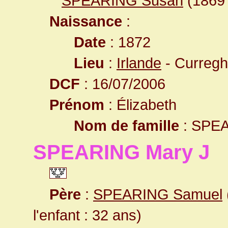
SPEARING Susan
(186
Naissance
:
Date
: 1872
Lieu
:
Irlande
- Curreg
DCF
: 16/07/2006
Prénom
: Élizabeth
Nom de famille
: SPE
SPEARING Mary J
Père
:
SPEARING Samuel
l'enfant : 32 ans)