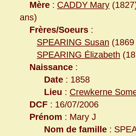
Mère
:
CADDY Mary
(1827)
ans)
Frères/Soeurs
:
SPEARING Susan
(186
SPEARING Élizabeth
(1
Naissance
:
Date
: 1858
Lieu
:
Crewkerne Some
DCF
: 16/07/2006
Prénom
: Mary J
Nom de famille
: SPE