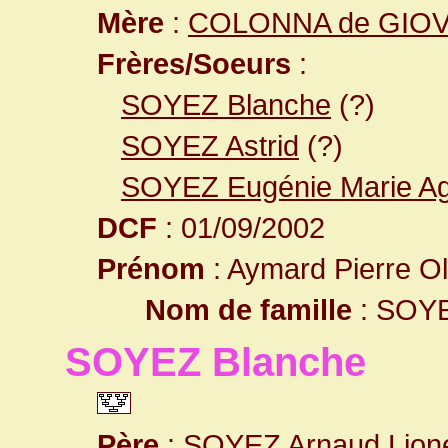
Mère
:
COLONNA de GIOVEL
Frères/Soeurs
:
SOYEZ Blanche
(?)
SOYEZ Astrid
(?)
SOYEZ Eugénie Marie A
DCF
: 01/09/2002
Prénom
: Aymard Pierre Ol
Nom de famille
: SOY
SOYEZ Blanche
Père
:
SOYEZ Arnaud Lione