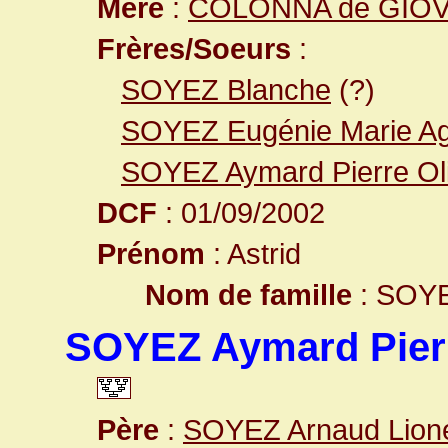
Mère
:
COLONNA de GIOVEL
Frères/Soeurs
:
SOYEZ Blanche
(?)
SOYEZ Eugénie Marie A
SOYEZ Aymard Pierre Oli
DCF
: 01/09/2002
Prénom
: Astrid
Nom de famille
: SOY
SOYEZ Aymard Pierr
Père
:
SOYEZ Arnaud Lione