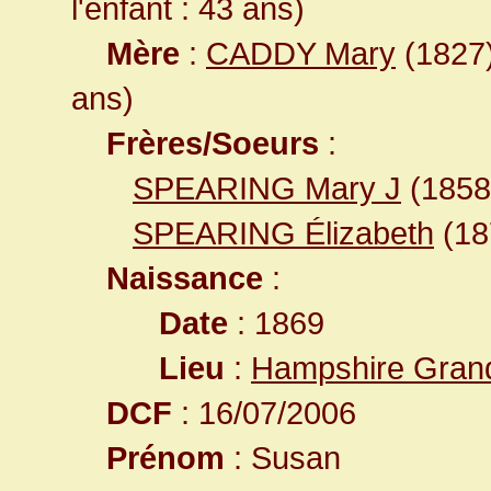
l'enfant : 43 ans)
Mère
:
CADDY Mary
(1827)
ans)
Frères/Soeurs
:
SPEARING Mary J
(185
SPEARING Élizabeth
(1
Naissance
:
Date
: 1869
Lieu
:
Hampshire Gran
DCF
: 16/07/2006
Prénom
: Susan