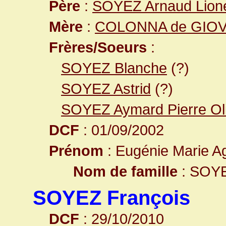
Père
:
SOYEZ Arnaud Lione
Mère
:
COLONNA de GIOVEL
Frères/Soeurs
:
SOYEZ Blanche
(?)
SOYEZ Astrid
(?)
SOYEZ Aymard Pierre Oli
DCF
: 01/09/2002
Prénom
: Eugénie Marie A
Nom de famille
: SOY
SOYEZ François
DCF
: 29/10/2010