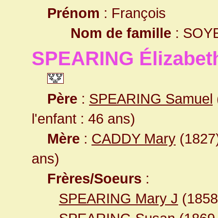
Prénom
: François
Nom de famille
: SOY
SPEARING Élizabet
Père
:
SPEARING Samuel
l'enfant : 46 ans)
Mère
:
CADDY Mary
(1827)
ans)
Frères/Soeurs
:
SPEARING Mary J
(185