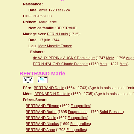
Naissance
:
Date
: entre 1720 et 1724
DCF
: 30/05/2008
Prénom
: Marguerite
Nom de famille
: BERTRAND
Mariage avec
PERIN Louis
(1715) :
Date
: 17 juin 1744
Lieu
:
Metz Moselle France
Enfants
:
de VAUX PERIN d'AUGNY Dominique
(1747
Metz
- 1796
Aug
PERIN d'AUGNY Claude François
(1750
Metz
- 1821
Metz
)
BERTRAND Marie
Père
:
BERTRAND Desle
(1664 - 1743) (Age à la naissance de l'enfa
Mère
:
BERNARDIN Deslotte
(1669 - 1735) (Age à la naissance de l'
Frères/Soeurs
:
BERTRAND Étienne
(1692
Fougerolles
)
BERTRAND Barbe
(1695
Fougerolles
- 1769
Saint-Bresson
)
BERTRAND Desle
(1697
Fougerolles
)
BERTRAND Nicolas
(1699
Fougerolles
)
BERTRAND Anne
(1703
Fougerolles
)