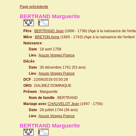
Page précédente
BERTRAND Marguerite
Père
:
BERTRAND Jean
(1666 - 1736) (Age à la naissance de l'enfan
Mère
:
BRETON Anne
(1665 - 1743) (Age à la naissance de l'enfant 
Naissance
:
Date
: 18 avril 1708
Lieu
:
Aouze Vosges France
Décès
:
Date
: 30 décembre 1761 (53 ans)
Lieu
:
Aouze Vosges France
DCF
: 22/09/2018 03:50:28
ORG
: DALBIEZ DOMINIQUE
Prénom
: Marguerite
Nom de famille
: BERTRAND
Mariage avec
CHAUVELOT Jean
(1697 - 1756) :
Date
: 28 juillet 1744 (36 ans)
Lieu
:
Aouze Vosges France
BERTRAND Marguerite