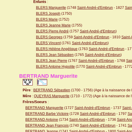
Enfants
:
BLERS Marguerite
(1748
Saint-André-d'Embrun
- 1827
Sai
BLERS Joseph
(1750)
BLERS Marie
(1752)
BLERS Jeanne Marie
(1755)
BLERS Pierre André
(1757
Saint-André-d'Embrun
)
BLERS Georges
(1759
Saint-André-d'Embrun
- 1810
Saint
BLERS Vincent
(1761
Saint-André-d'Embrun
)
BLERS Hélène Angélique
(1763
Saint-André-d'Embrun
- 1
BLERS Jean Sébastien
(1765
Saint-André-d'Embrun
)
BLERS Jean Pierre
(1767
Saint-André-d'Embrun
- 1768
Sai
BLERS Antoine Hypolite
(1770
Saint-André-d'Embrun
- 177
BERTRAND Marguerite
Père
:
BERTRAND Sébastien
(1700 - 1756) (Age à la naissance de l
Mère
:
QUEYRAS Marguerite
(1710 - 1772) (Age à la naissance de l'
Frères/Soeurs
:
BERTRAND Marguerite
(1727
Saint-André-d'Embrun
- 1737
Saint
BERTRAND Barbe Victoire
(1728
Saint-André-d'Embrun
- 1797
Sa
BERTRAND Antoine
(1734
Saint-André-d'Embrun
- 1736
Saint-An
BERTRAND Jean François
(1740
Saint-André-d'Embrun
- 1741
Sa
BERTRAND Jeanne
(1741
Saint-André-d'Embrun
- 1800
Saint-An