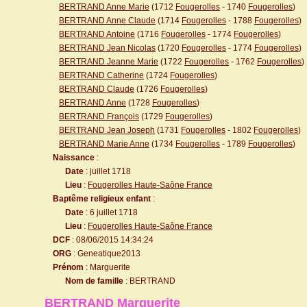
BERTRAND Anne Marie
(1712
Fougerolles
- 1740
Fougerolles
)
BERTRAND Anne Claude
(1714
Fougerolles
- 1788
Fougerolles
)
BERTRAND Antoine
(1716
Fougerolles
- 1774
Fougerolles
)
BERTRAND Jean Nicolas
(1720
Fougerolles
- 1774
Fougerolles
)
BERTRAND Jeanne Marie
(1722
Fougerolles
- 1762
Fougerolles
)
BERTRAND Catherine
(1724
Fougerolles
)
BERTRAND Claude
(1726
Fougerolles
)
BERTRAND Anne
(1728
Fougerolles
)
BERTRAND François
(1729
Fougerolles
)
BERTRAND Jean Joseph
(1731
Fougerolles
- 1802
Fougerolles
)
BERTRAND Marie Anne
(1734
Fougerolles
- 1789
Fougerolles
)
Naissance
:
Date
: juillet 1718
Lieu
:
Fougerolles Haute-Saône France
Baptême religieux enfant
:
Date
: 6 juillet 1718
Lieu
:
Fougerolles Haute-Saône France
DCF
: 08/06/2015 14:34:24
ORG
: Geneatique2013
Prénom
: Marguerite
Nom de famille
: BERTRAND
BERTRAND Marguerite