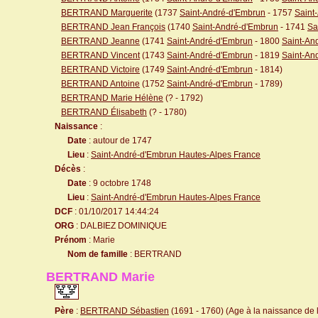
BERTRAND Marguerite
(1737
Saint-André-d'Embrun
- 1757
Saint
BERTRAND Jean François
(1740
Saint-André-d'Embrun
- 1741
Sa
BERTRAND Jeanne
(1741
Saint-André-d'Embrun
- 1800
Saint-An
BERTRAND Vincent
(1743
Saint-André-d'Embrun
- 1819
Saint-An
BERTRAND Victoire
(1749
Saint-André-d'Embrun
- 1814)
BERTRAND Antoine
(1752
Saint-André-d'Embrun
- 1789)
BERTRAND Marie Hélène
(? - 1792)
BERTRAND Élisabeth
(? - 1780)
Naissance
:
Date
: autour de 1747
Lieu
:
Saint-André-d'Embrun Hautes-Alpes France
Décès
:
Date
: 9 octobre 1748
Lieu
:
Saint-André-d'Embrun Hautes-Alpes France
DCF
: 01/10/2017 14:44:24
ORG
: DALBIEZ DOMINIQUE
Prénom
: Marie
Nom de famille
: BERTRAND
BERTRAND Marie
Père
:
BERTRAND Sébastien
(1691 - 1760) (Age à la naissance de l