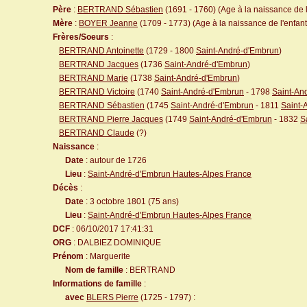
Père
:
BERTRAND Sébastien
(1691 - 1760) (Age à la naissance de l
Mère
:
BOYER Jeanne
(1709 - 1773) (Age à la naissance de l'enfant
Frères/Soeurs
:
BERTRAND Antoinette
(1729 - 1800
Saint-André-d'Embrun
)
BERTRAND Jacques
(1736
Saint-André-d'Embrun
)
BERTRAND Marie
(1738
Saint-André-d'Embrun
)
BERTRAND Victoire
(1740
Saint-André-d'Embrun
- 1798
Saint-An
BERTRAND Sébastien
(1745
Saint-André-d'Embrun
- 1811
Saint-
BERTRAND Pierre Jacques
(1749
Saint-André-d'Embrun
- 1832
S
BERTRAND Claude
(?)
Naissance
:
Date
: autour de 1726
Lieu
:
Saint-André-d'Embrun Hautes-Alpes France
Décès
:
Date
: 3 octobre 1801 (75 ans)
Lieu
:
Saint-André-d'Embrun Hautes-Alpes France
DCF
: 06/10/2017 17:41:31
ORG
: DALBIEZ DOMINIQUE
Prénom
: Marguerite
Nom de famille
: BERTRAND
Informations de famille
:
avec
BLERS Pierre
(1725 - 1797) :