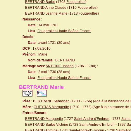
BERTRAND Barbe
(1708
Fougerolles
)
BERTRAND Anne Claude
(1710
Fougerolles
)
BERTRAND Jeanne Marie
(1713
Fougerolles
)
Naissance
:
Date
: 14 mai 1701
Lieu
:
Fougerolles Haute-Saône France
Décès
:
Date
: avant 1731 (30 ans)
DCF
: 17/08/2010
Prénom
: Marie
Nom de famille
: BERTRAND
Mariage avec
ANTOINE Joseph
(1706 - 1780) :
Date
: 2 mai 1730 (28 ans)
Lieu
:
Fougerolles Haute-Saône France
BERTRAND Marie
Père
:
BERTRAND Sébastien
(1700 - 1756) (Age à la naissance de l
Mère
:
QUEYRAS Marguerite
(1710 - 1772) (Age à la naissance de l'
Frères/Soeurs
:
BERTRAND Marguerite
(1727
Saint-André-d'Embrun
- 1737
Saint
BERTRAND Barbe Victoire
(1728
Saint-André-d'Embrun
- 1797
Sa
BERTRAND Antoine
(1734
Saint-André-d'Embrun
- 1736
Saint-An