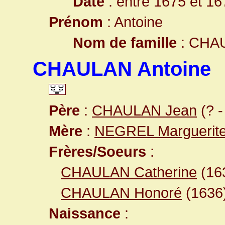
Date
: entre 1675 et 16
Prénom
: Antoine
Nom de famille
: CHA
CHAULAN Antoine
Père
:
CHAULAN Jean
(? -
Mère
:
NEGREL Marguerit
Frères/Soeurs
:
CHAULAN Catherine
(16
CHAULAN Honoré
(1636
Naissance
: