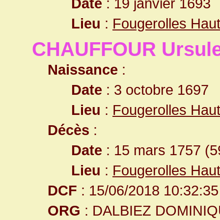
Date
: 19 janvier 1693
Lieu
:
Fougerolles Hau
CHAUFFOUR Ursul
Naissance
:
Date
: 3 octobre 1697
Lieu
:
Fougerolles Hau
Décès
:
Date
: 15 mars 1757 (5
Lieu
:
Fougerolles Hau
DCF
: 15/06/2018 10:32:35
ORG
: DALBIEZ DOMINI