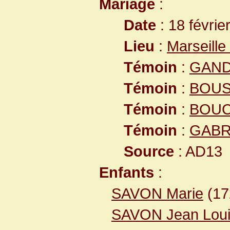
Mariage
:
Date
: 18 févrie
Lieu
:
Marseill
Témoin
:
GANDI
Témoin
:
BOUS
Témoin
:
BOUC
Témoin
:
GABRI
Source
: AD13
Enfants
:
SAVON Marie
(17
SAVON Jean Lou