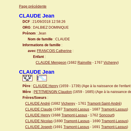
Page précédente
CLAUDE Jean
DCF
: 21/09/2018 12:58:26
ORG
: DALBIEZ DOMINIQUE
Prénom
: Jean
Nom de famille
: CLAUDE
Informations de famille
:
avec
FRANÇOIS Catherine
:
Enfant
:
CLAUDE Mengeon
(1682
Rainville
- 1767
Vicherey
)
CLAUDE Jean
Père
:
CLAUDE Henry
(1659 - 1739) (Age à la naissance de l'enfant 
Mère
:
PETITMENGIN Claudon
(1659 - 1685) (Age à la naissance de 
Frères/Soeurs
:
CLAUDE André
(1682
Vicherey
- 1761
Tramont-Saint-André
)
CLAUDE Claude
(1687
Tramont-Lassus
- 1687
Tramont-Lassus
)
CLAUDE Henry
(1688
Tramont-Lassus
- 1762
Soncourt
)
CLAUDE Nicolas
(1690
Tramont-Lassus
- 1690
Tramont-Lassus
)
CLAUDE Joseph
(1691
Tramont-Lassus
- 1691
Tramont-Lassus
)