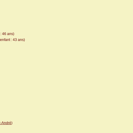
: 46 ans)
enfant : 43 ans)
t-André
)