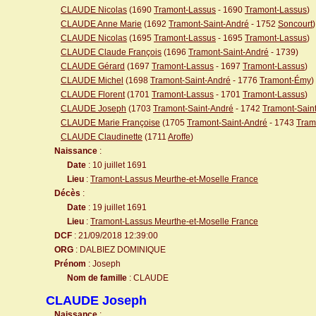
CLAUDE Nicolas
(1690
Tramont-Lassus
- 1690
Tramont-Lassus
)
CLAUDE Anne Marie
(1692
Tramont-Saint-André
- 1752
Soncourt
)
CLAUDE Nicolas
(1695
Tramont-Lassus
- 1695
Tramont-Lassus
)
CLAUDE Claude François
(1696
Tramont-Saint-André
- 1739)
CLAUDE Gérard
(1697
Tramont-Lassus
- 1697
Tramont-Lassus
)
CLAUDE Michel
(1698
Tramont-Saint-André
- 1776
Tramont-Émy
)
CLAUDE Florent
(1701
Tramont-Lassus
- 1701
Tramont-Lassus
)
CLAUDE Joseph
(1703
Tramont-Saint-André
- 1742
Tramont-Sain
CLAUDE Marie Françoise
(1705
Tramont-Saint-André
- 1743
Tram
CLAUDE Claudinette
(1711
Aroffe
)
Naissance
:
Date
: 10 juillet 1691
Lieu
:
Tramont-Lassus Meurthe-et-Moselle France
Décès
:
Date
: 19 juillet 1691
Lieu
:
Tramont-Lassus Meurthe-et-Moselle France
DCF
: 21/09/2018 12:39:00
ORG
: DALBIEZ DOMINIQUE
Prénom
: Joseph
Nom de famille
: CLAUDE
CLAUDE Joseph
Naissance
: