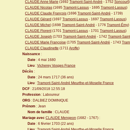
CLAUDE Anne Marie
(1692
Tramont-Saint-André
- 1752
Soncourt
)
CLAUDE Nicolas
(1695
Tramont-Lassus
- 1695
Tramont-Lassus
)
CLAUDE Claude François
(1696
Tramont-Saint-André
- 1739)
CLAUDE Gérard
(1697
Tramont-Lassus
- 1697
Tramont-Lassus
)
CLAUDE Michel
(1698
Tramont-Saint-André
- 1776
Tramont-Émy
)
CLAUDE Florent
(1701
Tramont-Lassus
- 1701
Tramont-Lassus
)
CLAUDE Joseph
(1703
Tramont-Saint-André
- 1742
Tramont-Sain
CLAUDE Marie Françoise
(1705
Tramont-Saint-André
- 1743
Tram
CLAUDE Claudinette
(1711
Aroffe
)
Naissance
:
Date
: 4 mai 1680
Lieu
:
Vicherey Vosges France
Décès
:
Date
: 24 mars 1717 (36 ans)
Lieu
:
Tramont-Saint-André Meurthe-et-Moselle France
DCF
: 21/09/2018 12:55:18
Profession
: Laboureur
ORG
: DALBIEZ DOMINIQUE
Prénom
: Jean
Nom de famille
: CLAUDE
Mariage avec
CLAUDE Mengeon
(1682 - 1767) :
Date
: 6 février 1703 (22 ans)
Lieu
:
Tramont-Saint-André Meurthe-et-Moselle France