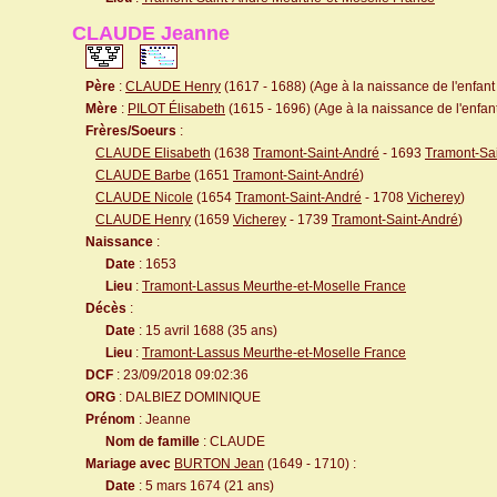
CLAUDE Jeanne
Père
:
CLAUDE Henry
(1617 - 1688) (Age à la naissance de l'enfant 
Mère
:
PILOT Élisabeth
(1615 - 1696) (Age à la naissance de l'enfant
Frères/Soeurs
:
CLAUDE Elisabeth
(1638
Tramont-Saint-André
- 1693
Tramont-Sa
CLAUDE Barbe
(1651
Tramont-Saint-André
)
CLAUDE Nicole
(1654
Tramont-Saint-André
- 1708
Vicherey
)
CLAUDE Henry
(1659
Vicherey
- 1739
Tramont-Saint-André
)
Naissance
:
Date
: 1653
Lieu
:
Tramont-Lassus Meurthe-et-Moselle France
Décès
:
Date
: 15 avril 1688 (35 ans)
Lieu
:
Tramont-Lassus Meurthe-et-Moselle France
DCF
: 23/09/2018 09:02:36
ORG
: DALBIEZ DOMINIQUE
Prénom
: Jeanne
Nom de famille
: CLAUDE
Mariage avec
BURTON Jean
(1649 - 1710) :
Date
: 5 mars 1674 (21 ans)