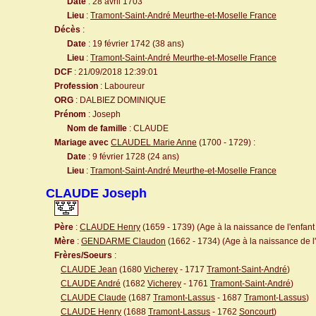
Date
: 28 avril 1703
Lieu
:
Tramont-Saint-André Meurthe-et-Moselle France
Décès
:
Date
: 19 février 1742 (38 ans)
Lieu
:
Tramont-Saint-André Meurthe-et-Moselle France
DCF
: 21/09/2018 12:39:01
Profession
: Laboureur
ORG
: DALBIEZ DOMINIQUE
Prénom
: Joseph
Nom de famille
: CLAUDE
Mariage avec
CLAUDEL Marie Anne
(1700 - 1729) :
Date
: 9 février 1728 (24 ans)
Lieu
:
Tramont-Saint-André Meurthe-et-Moselle France
CLAUDE Joseph
Père
:
CLAUDE Henry
(1659 - 1739) (Age à la naissance de l'enfant 
Mère
:
GENDARME Claudon
(1662 - 1734) (Age à la naissance de l'
Frères/Soeurs
:
CLAUDE Jean
(1680
Vicherey
- 1717
Tramont-Saint-André
)
CLAUDE André
(1682
Vicherey
- 1761
Tramont-Saint-André
)
CLAUDE Claude
(1687
Tramont-Lassus
- 1687
Tramont-Lassus
)
CLAUDE Henry
(1688
Tramont-Lassus
- 1762
Soncourt
)