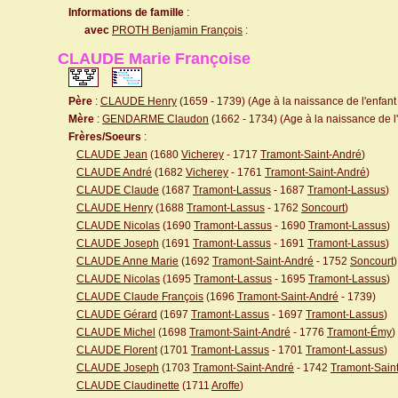
Informations de famille
:
avec
PROTH Benjamin François
:
CLAUDE Marie Françoise
Père
:
CLAUDE Henry
(1659 - 1739) (Age à la naissance de l'enfant 
Mère
:
GENDARME Claudon
(1662 - 1734) (Age à la naissance de l'
Frères/Soeurs
:
CLAUDE Jean
(1680
Vicherey
- 1717
Tramont-Saint-André
)
CLAUDE André
(1682
Vicherey
- 1761
Tramont-Saint-André
)
CLAUDE Claude
(1687
Tramont-Lassus
- 1687
Tramont-Lassus
)
CLAUDE Henry
(1688
Tramont-Lassus
- 1762
Soncourt
)
CLAUDE Nicolas
(1690
Tramont-Lassus
- 1690
Tramont-Lassus
)
CLAUDE Joseph
(1691
Tramont-Lassus
- 1691
Tramont-Lassus
)
CLAUDE Anne Marie
(1692
Tramont-Saint-André
- 1752
Soncourt
)
CLAUDE Nicolas
(1695
Tramont-Lassus
- 1695
Tramont-Lassus
)
CLAUDE Claude François
(1696
Tramont-Saint-André
- 1739)
CLAUDE Gérard
(1697
Tramont-Lassus
- 1697
Tramont-Lassus
)
CLAUDE Michel
(1698
Tramont-Saint-André
- 1776
Tramont-Émy
)
CLAUDE Florent
(1701
Tramont-Lassus
- 1701
Tramont-Lassus
)
CLAUDE Joseph
(1703
Tramont-Saint-André
- 1742
Tramont-Sain
CLAUDE Claudinette
(1711
Aroffe
)