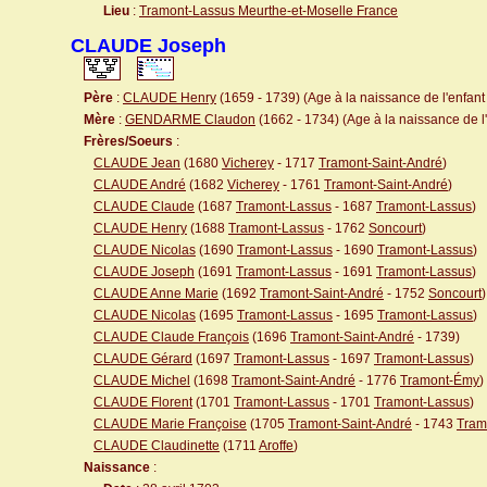
Lieu
:
Tramont-Lassus Meurthe-et-Moselle France
CLAUDE Joseph
Père
:
CLAUDE Henry
(1659 - 1739) (Age à la naissance de l'enfant 
Mère
:
GENDARME Claudon
(1662 - 1734) (Age à la naissance de l'
Frères/Soeurs
:
CLAUDE Jean
(1680
Vicherey
- 1717
Tramont-Saint-André
)
CLAUDE André
(1682
Vicherey
- 1761
Tramont-Saint-André
)
CLAUDE Claude
(1687
Tramont-Lassus
- 1687
Tramont-Lassus
)
CLAUDE Henry
(1688
Tramont-Lassus
- 1762
Soncourt
)
CLAUDE Nicolas
(1690
Tramont-Lassus
- 1690
Tramont-Lassus
)
CLAUDE Joseph
(1691
Tramont-Lassus
- 1691
Tramont-Lassus
)
CLAUDE Anne Marie
(1692
Tramont-Saint-André
- 1752
Soncourt
)
CLAUDE Nicolas
(1695
Tramont-Lassus
- 1695
Tramont-Lassus
)
CLAUDE Claude François
(1696
Tramont-Saint-André
- 1739)
CLAUDE Gérard
(1697
Tramont-Lassus
- 1697
Tramont-Lassus
)
CLAUDE Michel
(1698
Tramont-Saint-André
- 1776
Tramont-Émy
)
CLAUDE Florent
(1701
Tramont-Lassus
- 1701
Tramont-Lassus
)
CLAUDE Marie Françoise
(1705
Tramont-Saint-André
- 1743
Tram
CLAUDE Claudinette
(1711
Aroffe
)
Naissance
: