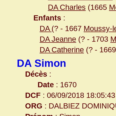
DA Charles
(1665
M
Enfants
:
DA
(? - 1667
Moussy-l
DA Jeanne
(? - 1703
M
DA Catherine
(? - 1669
DA Simon
Décès
:
Date
: 1670
DCF
: 06/09/2018 18:05:43
ORG
: DALBIEZ DOMINI