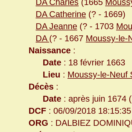
DA Charles
(1665
Moussy
DA Catherine
(? - 1669)
DA Jeanne
(? - 1703
Mou
DA
(? - 1667
Moussy-le-
Naissance
:
Date
: 18 février 1663
Lieu
:
Moussy-le-Neuf 
Décès
:
Date
: après juin 1674 
DCF
: 06/09/2018 18:15:35
ORG
: DALBIEZ DOMINI