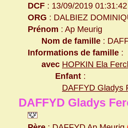
DCF
: 13/09/2019 01:31:42
ORG
: DALBIEZ DOMINI
Prénom
: Ap Meurig
Nom de famille
: DAF
Informations de famille
:
avec
HOPKIN Ela Fer
Enfant
:
DAFFYD Gladys 
DAFFYD Gladys Fer
Père
:
DAFFYD Ap Meurig