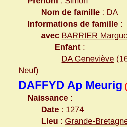
Prénom
: Simon
Nom de famille
: DA
Informations de famille
:
avec
BARRIER Marguer
Enfant
:
DA Geneviève
(1
Neuf
)
DAFFYD Ap Meurig
Naissance
:
Date
: 1274
Lieu
:
Grande-Bretagn