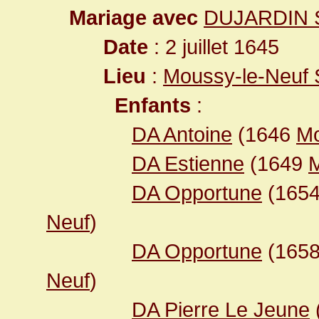
Mariage avec
DUJARDIN 
Date
: 2 juillet 1645
Lieu
:
Moussy-le-Neuf 
Enfants
:
DA Antoine
(1646
Mo
DA Estienne
(1649
M
DA Opportune
(165
Neuf
)
DA Opportune
(165
Neuf
)
DA Pierre Le Jeune