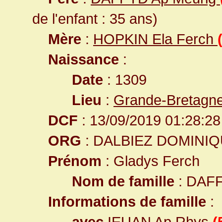
de l'enfant : 35 ans)
Mère
:
HOPKIN Ela Ferch
Naissance
:
Date
: 1309
Lieu
:
Grande-Bretagn
DCF
: 13/09/2019 01:28:28
ORG
: DALBIEZ DOMINI
Prénom
: Gladys Ferch
Nom de famille
: DAF
Informations de famille
:
avec
IEUAN Ap Rhys
(