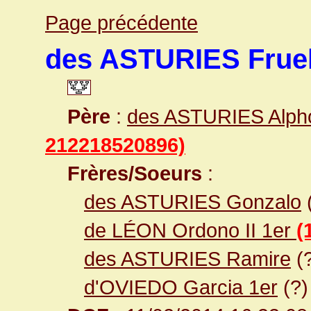
Page précédente
des ASTURIES Frue
Père
:
des ASTURIES Alpho
212218520896)
Frères/Soeurs
:
des ASTURIES Gonzalo
de LÉON Ordono II 1er
(
des ASTURIES Ramire
(
d'OVIEDO Garcia 1er
(?)