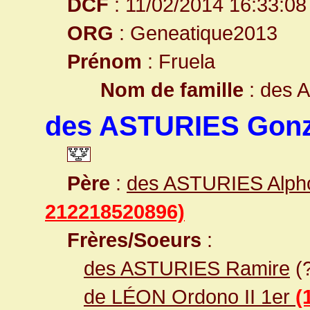
DCF
: 11/02/2014 16:33:08
ORG
: Geneatique2013
Prénom
: Fruela
Nom de famille
: des 
des ASTURIES Gonz
Père
:
des ASTURIES Alpho
212218520896)
Frères/Soeurs
:
des ASTURIES Ramire
(
de LÉON Ordono II 1er
(