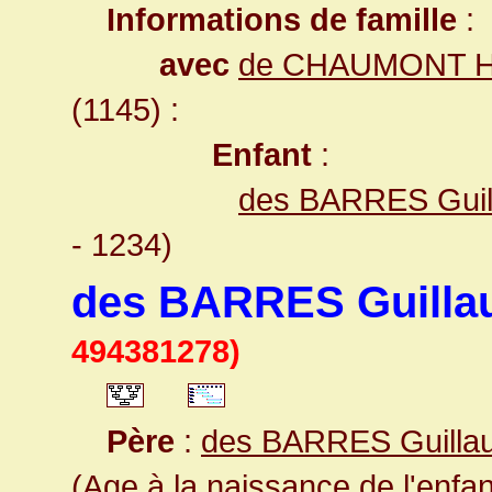
Informations de famille
:
avec
de CHAUMONT H
(1145) :
Enfant
:
des BARRES Guil
- 1234)
des BARRES Guillau
494381278)
Père
:
des BARRES Guilla
(Age à la naissance de l'enfan