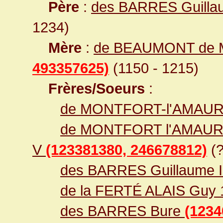
Père
:
des BARRES Guilla
1234)
Mère
:
de BEAUMONT de 
493357625)
(1150 - 1215)
Frères/Soeurs
:
de MONTFORT-l'AMAURY
de MONTFORT l'AMAURY 
V
(123381380, 246678812)
(?
des BARRES Guillaume I
de la FERTÉ ALAIS Guy 
des BARRES Bure
(1234