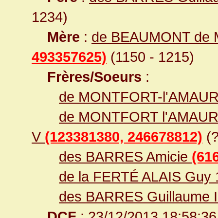
1234)
Mère
:
de BEAUMONT de 
493357625)
(1150 - 1215)
Frères/Soeurs
:
de MONTFORT-l'AMAURY
de MONTFORT l'AMAURY 
V
(123381380, 246678812)
(?
des BARRES Amicie
(61
de la FERTÉ ALAIS Guy 
des BARRES Guillaume I
DCF
: 23/12/2013 18:58:36