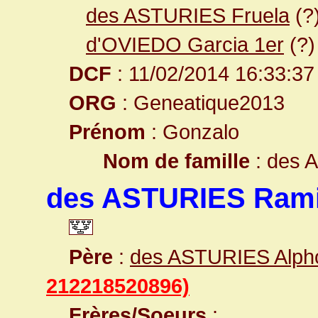
des ASTURIES Fruela
(?
d'OVIEDO Garcia 1er
(?)
DCF
: 11/02/2014 16:33:37
ORG
: Geneatique2013
Prénom
: Gonzalo
Nom de famille
: des 
des ASTURIES Rami
Père
:
des ASTURIES Alpho
212218520896)
Frères/Soeurs
: