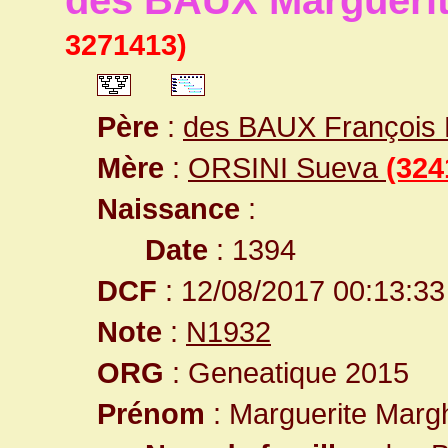
des BAUX Marguerit
3271413)
Père
:
des BAUX François
Mère
:
ORSINI Sueva
(324
Naissance
:
Date
: 1394
DCF
: 12/08/2017 00:13:33
Note
:
N1932
ORG
: Geneatique 2015
Prénom
: Marguerite Margh