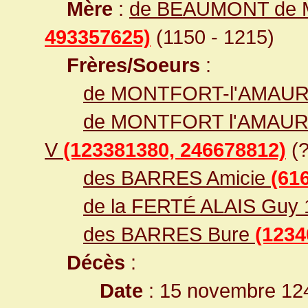
Mère
:
de BEAUMONT de 
493357625)
(1150 - 1215)
Frères/Soeurs
:
de MONTFORT-l'AMAURY
de MONTFORT l'AMAURY 
V
(123381380, 246678812)
(?
des BARRES Amicie
(61
de la FERTÉ ALAIS Guy 
des BARRES Bure
(1234
Décès
:
Date
: 15 novembre 12