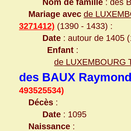
Nom de famille
: des 
Mariage avec
de LUXEMBO
3271412)
(1390 - 1433) :
Date
: autour de 1405 (
Enfant
:
de LUXEMBOURG T
des BAUX Raymond 
493525534)
Décès
:
Date
: 1095
Naissance
: