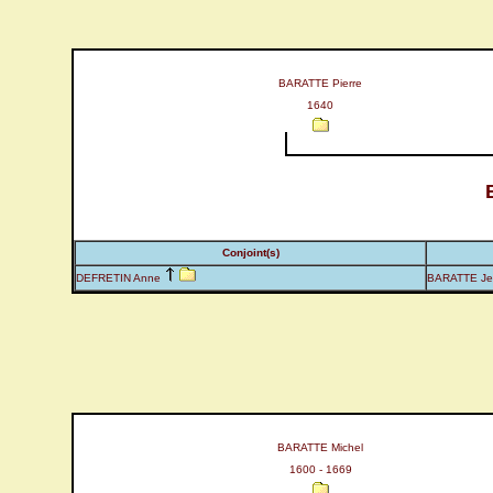
BARATTE Pierre
1640
Conjoint(s)
DEFRETIN Anne
BARATTE Jea
BARATTE Michel
1600 - 1669