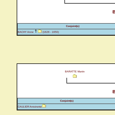
Conjoint(s)
BACHY Anne
(1626 - 1650)
BARATTE Martin
Conjoint(s)
CAULIER Antoinette