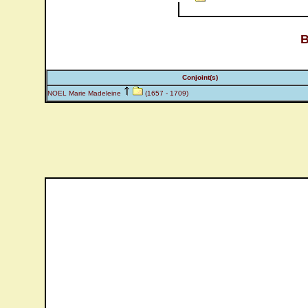
B
Conjoint(s)
NOEL Marie Madeleine
(1657 - 1709)