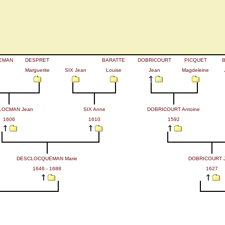
EMAN
DESPRET
BARATTE
DOBRICOURT
PICQUET
Marguerite
SIX Jean
Louise
Jean
Magdeleine
LOCMAN Jean
SIX Anne
DOBRICOURT Antoine
1606
1610
1592
DESCLOCQUEMAN Marie
DOBRICOURT 
1646 - 1688
1627