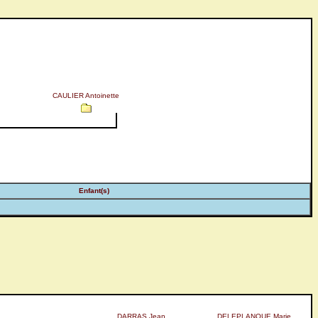
CAULIER Antoinette
Enfant(s)
DARRAS Jean
DELEPLANQUE Marie