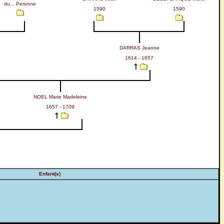
du... Peronne
1590
1590
DARRAS Jeanne
1614 - 1657
NOEL Marie Madeleine
1657 - 1709
Enfant(s)