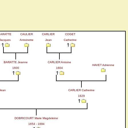
BARATTE
CAULIER
CARLIER
COGET
Jacques
Antoinette
Jean
Catherine
BARATTE Jeanne
CARLIER Antoine
HAVET Adrienne
1600
1604
Jean
CARLIER Catherine
1629
DOBRICOURT Marie Magdeleine
1654 - 1694