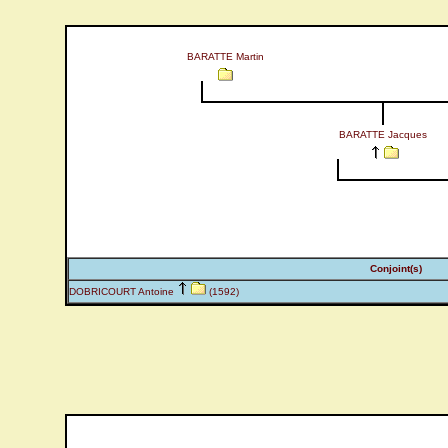
BARATTE Martin
BARATTE Jacques
Conjoint(s)
DOBRICOURT Antoine
(1592)