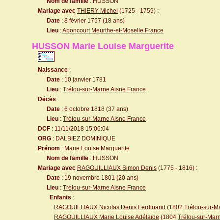
Nom de famille
: HUSSON
Mariage avec
THIERY Michel
(1725 - 1759) :
Date
: 8 février 1757 (18 ans)
Lieu
:
Aboncourt Meurthe-et-Moselle France
HUSSON Marie Louise Marguerite
Naissance
:
Date
: 10 janvier 1781
Lieu
:
Trélou-sur-Marne Aisne France
Décès
:
Date
: 6 octobre 1818 (37 ans)
Lieu
:
Trélou-sur-Marne Aisne France
DCF
: 11/11/2018 15:06:04
ORG
: DALBIEZ DOMINIQUE
Prénom
: Marie Louise Marguerite
Nom de famille
: HUSSON
Mariage avec
RAGOUILLIAUX Simon Denis
(1775 - 1816) :
Date
: 19 novembre 1801 (20 ans)
Lieu
:
Trélou-sur-Marne Aisne France
Enfants
:
RAGOUILLIAUX Nicolas Denis Ferdinand
(1802
Trélou-sur-M
RAGOUILLIAUX Marie Louise Adélaïde
(1804
Trélou-sur-Mar