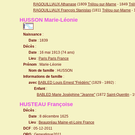
RAGOUILLIAUX Athanase
(1809
Trélou-sur-Marne
- 1849
Tré
RAGOUILLIAUX François Stanislas
(1811
Trélou-sur-Marne
- 
HUSSON Marie-Léonie
Naissance
:
Date
: 1839
Décès
:
Date
: 16 mai 1913 (74 ans)
Lieu
:
Paris Paris France
Prénom
: Marie-Léonie
Nom de famille
: HUSSON
Informations de famille
:
avec
BABLED Louis Ernest "Frédéric"
(1829 - 1892) :
Enfant
:
BABLED Marie Joséphine "Jeanne"
(1872
Saint-Quentin
- 1
HUSTEAU Françoise
Décès
:
Date
: 8 décembre 1625
Lieu
:
Beaupréau Maine-et-Loire France
DCF
: 05-12-2011
ORG
: Geneatique2011