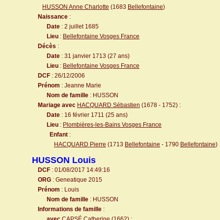
HUSSON Anne Charlotte
(1683
Bellefontaine
)
Naissance
:
Date
: 2 juillet 1685
Lieu
:
Bellefontaine Vosges France
Décès
:
Date
: 31 janvier 1713 (27 ans)
Lieu
:
Bellefontaine Vosges France
DCF
: 26/12/2006
Prénom
: Jeanne Marie
Nom de famille
: HUSSON
Mariage avec
HACQUARD Sébastien
(1678 - 1752) :
Date
: 16 février 1711 (25 ans)
Lieu
:
Plombières-les-Bains Vosges France
Enfant
:
HACQUARD Pierre
(1713
Bellefontaine
- 1790
Bellefontaine
)
HUSSON Louis
DCF
: 01/08/2017 14:49:16
ORG
: Geneatique 2015
Prénom
: Louis
Nom de famille
: HUSSON
Informations de famille
:
avec
CAPSÉ Catherine
(1662) :