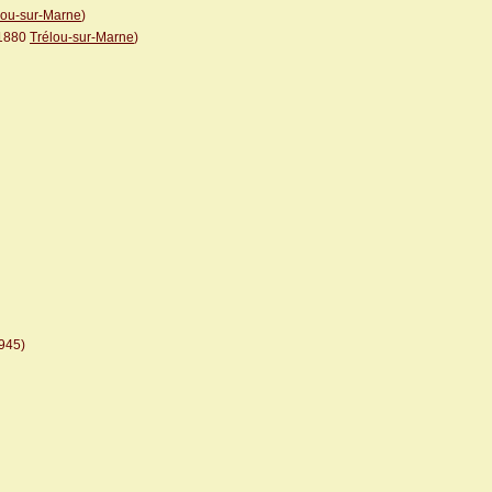
lou-sur-Marne
)
1880
Trélou-sur-Marne
)
945)