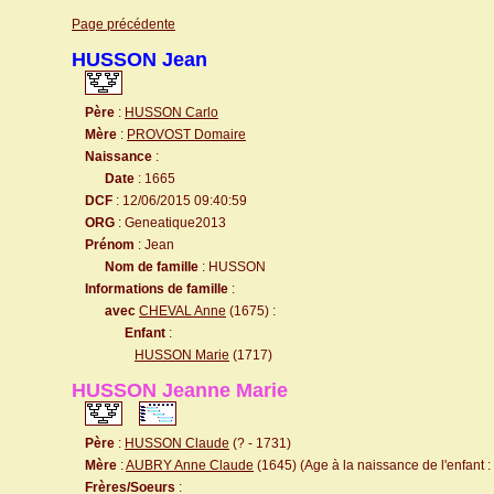
Page précédente
HUSSON Jean
Père
:
HUSSON Carlo
Mère
:
PROVOST Domaire
Naissance
:
Date
: 1665
DCF
: 12/06/2015 09:40:59
ORG
: Geneatique2013
Prénom
: Jean
Nom de famille
: HUSSON
Informations de famille
:
avec
CHEVAL Anne
(1675) :
Enfant
:
HUSSON Marie
(1717)
HUSSON Jeanne Marie
Père
:
HUSSON Claude
(? - 1731)
Mère
:
AUBRY Anne Claude
(1645) (Age à la naissance de l'enfant :
Frères/Soeurs
: