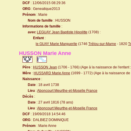
DCF
: 12/06/2015 08:29:36
ORG
: Geneatique2013
Prénom
: Marie
Nom de famille
: HUSSON
Informations de famille
:
avec
LEGUAY Jean Baptiste Hipolitte
(1708) :
Enfant
:
le GUAY Marie Marguerite
(1746
Trélou-sur-Marne
- 1820
T
HUSSON Marie Anne
Père
:
HUSSON Jean
(1706 - 1766) (Age à la naissance de l'enfant 
Mère
:
HUSSARD Marie Anne
(1699 - 1772) (Age à la naissance de l
Naissance
:
Date
: 18 avril 1738
Lieu
:
Aboncourt Meurthe-et-Moselle France
Décès
:
Date
: 27 avril 1816 (78 ans)
Lieu
:
Aboncourt Meurthe-et-Moselle France
DCF
: 19/09/2018 14:54:46
ORG
: DALBIEZ DOMINIQUE
Prénom
: Marie Anne