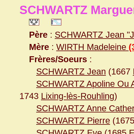
SCHWARTZ Marguer
Père
:
SCHWARTZ Jean "J
Mère
:
WIRTH Madeleine
(
Frères/Soeurs
:
SCHWARTZ Jean
(1667
SCHWARTZ Apoline Ou A
1743
Lixing-lès-Rouhling
)
SCHWARTZ Anne Cather
SCHWARTZ Pierre
(167
SCHWARTZ Eve
(1685
E