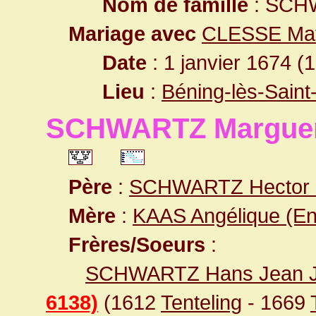
Nom de famille
: SCH
Mariage avec
CLESSE Mat
Date
: 1 janvier 1674 (
Lieu
:
Béning-lès-Saint
SCHWARTZ Marguer
Père
:
SCHWARTZ Hector 
Mère
:
KAAS Angélique (E
Frères/Soeurs
:
SCHWARTZ Hans Jean Jo
6138)
(1612
Tenteling
- 1669