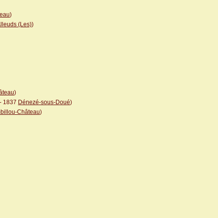
teau
)
lleuds (Les)
)
âteau
)
- 1837
Dénezé-sous-Doué
)
billou-Château
)