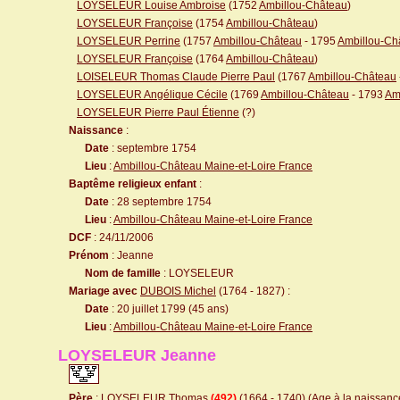
LOYSELEUR Louise Ambroise
(1752
Ambillou-Château
)
LOYSELEUR Françoise
(1754
Ambillou-Château
)
LOYSELEUR Perrine
(1757
Ambillou-Château
- 1795
Ambillou-Ch
LOYSELEUR Françoise
(1764
Ambillou-Château
)
LOISELEUR Thomas Claude Pierre Paul
(1767
Ambillou-Château
LOYSELEUR Angélique Cécile
(1769
Ambillou-Château
- 1793
Am
LOYSELEUR Pierre Paul Étienne
(?)
Naissance
:
Date
: septembre 1754
Lieu
:
Ambillou-Château Maine-et-Loire France
Baptême religieux enfant
:
Date
: 28 septembre 1754
Lieu
:
Ambillou-Château Maine-et-Loire France
DCF
: 24/11/2006
Prénom
: Jeanne
Nom de famille
: LOYSELEUR
Mariage avec
DUBOIS Michel
(1764 - 1827) :
Date
: 20 juillet 1799 (45 ans)
Lieu
:
Ambillou-Château Maine-et-Loire France
LOYSELEUR Jeanne
Père
:
LOYSELEUR Thomas
(492)
(1664 - 1740) (Age à la naissance