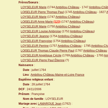
Frères/Soeurs
:
LOYSELEUR Marie
(1744
Ambillou-Château
- 1747
Ambillou-Châ
LOISELEUR Pierre Thomas Paul
(1745
Ambillou-Château
- 1827
A
LOYSELEUR Marie
(1747
Ambillou-Château
)
LOISELEUR Anne Marie
(123)
(1747
Ambillou-Château
)
LOYSELEUR Marie
(1750
Ambillou-Château
)
LOYSELEUR Louise Ambroise
(1752
Ambillou-Château
)
LOYSELEUR Jeanne
(1754
Ambillou-Château
)
LOYSELEUR Françoise
(1754
Ambillou-Château
)
LOYSELEUR Perrine
(1757
Ambillou-Château
- 1795
Ambillou-Ch
LOISELEUR Thomas Claude Pierre Paul
(1767
Ambillou-Château
LOYSELEUR Angélique Cécile
(1769
Ambillou-Château
- 1793
Am
LOYSELEUR Pierre Paul Étienne
(?)
Naissance
:
Date
: juillet 1764
Lieu
:
Ambillou-Château Maine-et-Loire France
Baptême religieux enfant
:
Date
: 28 juillet 1764
DCF
: 24/11/2006
Prénom
: Françoise
Nom de famille
: LOYSELEUR
Mariage avec
LAMARQUE Jean
(1762) :