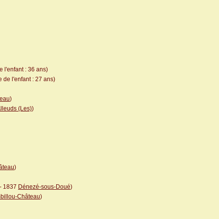
 l'enfant : 36 ans)
de l'enfant : 27 ans)
teau
)
lleuds (Les)
)
âteau
)
- 1837
Dénezé-sous-Doué
)
billou-Château
)