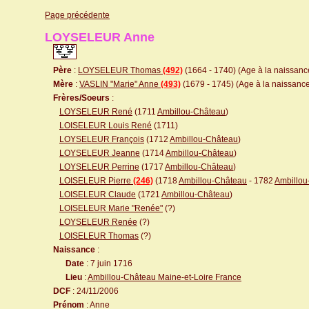
Page précédente
LOYSELEUR Anne
Père
:
LOYSELEUR Thomas
(492)
(1664 - 1740) (Age à la naissance
Mère
:
VASLIN "Marie" Anne
(493)
(1679 - 1745) (Age à la naissance 
Frères/Soeurs
:
LOYSELEUR René
(1711
Ambillou-Château
)
LOISELEUR Louis René
(1711)
LOYSELEUR François
(1712
Ambillou-Château
)
LOYSELEUR Jeanne
(1714
Ambillou-Château
)
LOYSELEUR Perrine
(1717
Ambillou-Château
)
LOISELEUR Pierre
(246)
(1718
Ambillou-Château
- 1782
Ambillou
LOISELEUR Claude
(1721
Ambillou-Château
)
LOISELEUR Marie "Renée"
(?)
LOYSELEUR Renée
(?)
LOISELEUR Thomas
(?)
Naissance
:
Date
: 7 juin 1716
Lieu
:
Ambillou-Château Maine-et-Loire France
DCF
: 24/11/2006
Prénom
: Anne