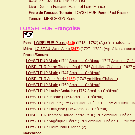
Date
: 28 novembre 1796 (32 ans)
Lieu
:
Doué-la-Fontaine Maine-et-Loire France
Frère de l'épouse Témoin
:
LOYSELEUR Pierre Paul Étienne
Témoin
:
MERCERON René
LOYSELEUR Françoise
Père
:
LOISELEUR Pierre
(246)
(1718 - 1782) (Age à la naissance de
Mère
:
LOISEAU Marie Anne
(247)
(1727 - 1782) (Age à la naissance 
Frères/Soeurs
:
LOYSELEUR Marie
(1744
Ambillou-Château
- 1747
Ambillou-Châ
LOISELEUR Pierre Thomas Paul
(1745
Ambillou-Château
- 1827
A
LOYSELEUR Marie
(1747
Ambillou-Château
)
LOISELEUR Anne Marie
(123)
(1747
Ambillou-Château
)
LOYSELEUR Marie
(1750
Ambillou-Château
)
LOYSELEUR Louise Ambroise
(1752
Ambillou-Château
)
LOYSELEUR Jeanne
(1754
Ambillou-Château
)
LOYSELEUR Perrine
(1757
Ambillou-Château
- 1795
Ambillou-Ch
LOYSELEUR Françoise
(1764
Ambillou-Château
)
LOISELEUR Thomas Claude Pierre Paul
(1767
Ambillou-Château
LOYSELEUR Angélique Cécile
(1769
Ambillou-Château
- 1793
Am
LOYSELEUR Pierre Paul Étienne
(?)
Naissance
: