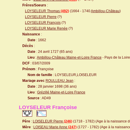
Frères/Soeurs
:
LOYSELEUR Thomas
(492)
(1664 - 1740
Ambillou-Château
)
LOYSELEUR Pierre
(?)
LOYSELEUR François
(?)
LOYSELEUR Marie Renée
(?)
Naissance
:
Date
: 1662
Décès
:
Date
: 24 avril 1727 (65 ans)
Lieu
:
Ambillou-Château Maine-et-Loire France
- Pays de la Loire
DCF
: 03/07/2009
Prénom
: Françoise
Nom de famille
: LOYSELEUR,LOISELEUR
Mariage avec
ROULLEAU Jean
:
Date
: 28 janvier 1698 (36 ans)
Lieu
:
Grézillé Maine-et-Loire France
Source
: AD49
LOYSELEUR Françoise
Père
:
LOISELEUR Pierre
(246)
(1718 - 1782) (Age à la naissance de
Mère
:
LOISEAU Marie Anne
(247)
(1727 - 1782) (Age à la naissance 