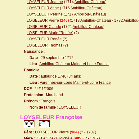
LOYSELEUR Jeanne
(1714
Ambillou-Château
)
LOYSELEUR Anne
(1716
Ambillou-Château
)
LOYSELEUR Perrine
(1717
Ambillou-Château
)
LOISELEUR Pierre
(246)
(1718
Ambillou-Château
- 1782
Ambillou
LOISELEUR Claude
(1721
Ambillou-Château
)
LOISELEUR Marie "Renée"
(?)
LOYSELEUR Renée
(?)
LOISELEUR Thomas
(?)
Naissance
:
Date
: 29 septembre 1712
Lieu
:
Ambillou-Château Maine-et-Loire France
Domicile
:
Date
: autour de 1746 (34 ans)
Lieu
:
Varennes-sur-Loire Maine-et-Loire France
DCF
: 24/11/2006
Profession
: Marchand
Prénom
: François
Nom de famille
: LOYSELEUR
LOYSELEUR Françoise
Père
:
LOYSELEUR Pierre
(984)
(? - 1707)
Mère
:
DELAGRAYE Michèle
(985)
(? - 1707)