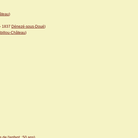
âteau
)
- 1837
Dénezé-sous-Doué
)
billou-Château
)
 de l'enfant : 50 ans)