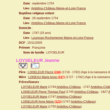
Date
: septembre 1754
Lieu
:
Ambillou-Château Maine-et-Loire France
Baptême religieux enfant
:
Date
: 28 septembre 1754
Lieu
:
Ambillou-Château Maine-et-Loire France
Domicile
:
Date
: 1787 (33 ans)
Lieu
:
Louresse-Rochemenier Maine-et-Loire France
DCF
: 15/11/2005
Prénom
: Françoise
Nom de famille
: LOYSELEUR
LOYSELEUR Jeanne
Père
:
LOISELEUR Pierre
(246)
(1718 - 1782) (Age à la naissance de
Mère
:
LOISEAU Marie Anne
(247)
(1727 - 1782) (Age à la naissance 
Frères/Soeurs
:
LOYSELEUR Marie
(1744
Ambillou-Château
- 1747
Ambillou-Châ
LOISELEUR Pierre Thomas Paul
(1745
Ambillou-Château
- 1827
A
LOYSELEUR Marie
(1747
Ambillou-Château
)
LOISELEUR Anne Marie
(123)
(1747
Ambillou-Château
)
LOYSELEUR Marie
(1750
Ambillou-Château
)